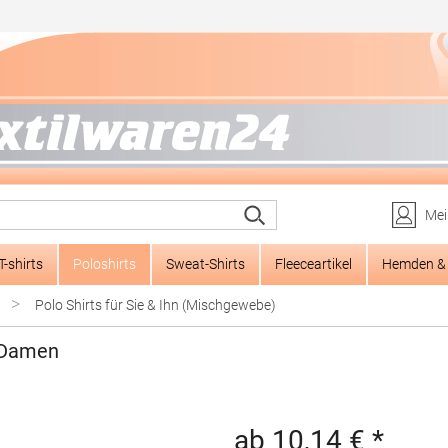
Mei
T-shirts
Poloshirts
Sweat-Shirts
Fleeceartikel
Hemden & 
>
Polo Shirts für Sie & Ihn (Mischgewebe)
 Damen
ab 10,14 € *