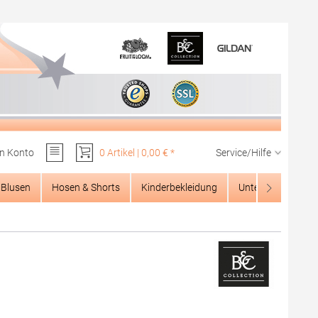
n Konto
0 Artikel | 0,00 € *
Service/Hilfe
Du hast 0 Produkte auf dem Merkzettel
Blusen
Hosen & Shorts
Kinderbekleidung
Unterwäsche