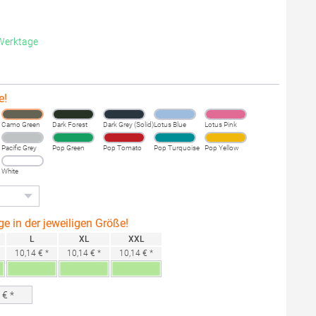
 Werktage
e!
Camo Green
Dark Forest
Dark Grey (Solid)
Lotus Blue
Lotus Pink
Pacific Grey
Pop Green
Pop Tomato
Pop Turquoise
Pop Yellow
White
ge in der jeweiligen Größe!
L
XL
XXL
10,14 € *
10,14 € *
10,14 € *
0
€ *