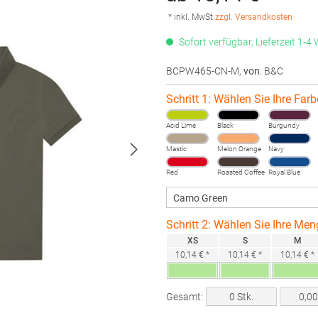
* inkl. MwSt.
zzgl. Versandkosten
Sofort verfügbar, Lieferzeit 1-4
BCPW465-CN-M
,
von
: B&C
Schritt 1: Wählen Sie Ihre Farb
Acid Lime
Black
Burgundy
Mastic
Melon Orange
Navy
Red
Roasted Coffee
Royal Blue
Schritt 2: Wählen Sie Ihre Men
XS
S
M
10,14 € *
10,14 € *
10,14 € *
Gesamt:
0
Stk.
0,0