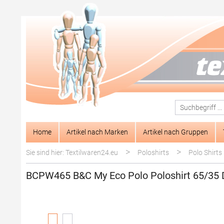
springen
Zur Hauptnavigation springen
Home
Artikel nach Marken
Artikel nach Gruppen
>
>
Sie sind hier: Textilwaren24.eu
Poloshirts
Polo Shirts
BCPW465 B&C My Eco Polo Poloshirt 65/35
Bildergalerie überspringen