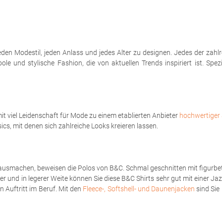
eden Modestil, jeden Anlass und jedes Alter zu designen. Jedes der zahl
le und stylische Fashion, die von aktuellen Trends inspiriert ist. Spe
t viel Leidenschaft für Mode zu einem etablierten Anbieter
hochwertiger 
sics, mit denen sich zahlreiche Looks kreieren lassen.
ausmachen, beweisen die Polos von B&C. Schmal geschnitten mit figurbet
er und in legerer Weite können Sie diese B&C Shirts sehr gut mit einer Ja
 Auftritt im Beruf. Mit den
Fleece-, Softshell- und Daunenjacken
sind Sie 