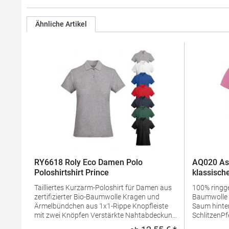
Ähnliche Artikel
RY6618 Roly Eco Damen Polo
AQ020 As
Poloshirtshirt Prince
klassische
Tailliertes Kurzarm-Poloshirt für Damen aus
100% ring
zertifizierter Bio-Baumwolle Kragen und
Baumwolle Taillierte Form Mit längerem
Ärmelbündchen aus 1x1-Rippe Knopfleiste
Saum hinten
mit zwei Knöpfen Verstärkte Nahtabdeckung
SchlitzenPf
am Kragen Seitenschlitze am Saum
waschbarBü