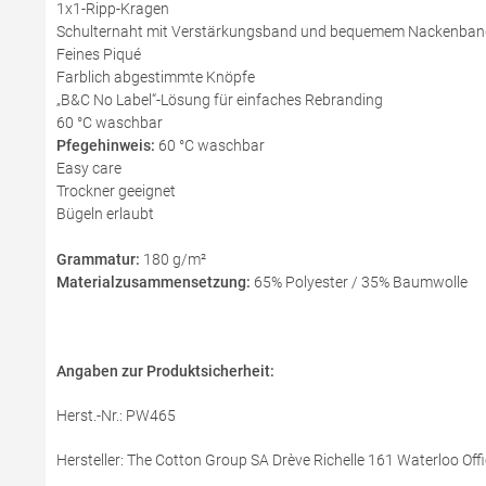
1x1-Ripp-Kragen
Schulternaht mit Verstärkungsband und bequemem Nackenban
Feines Piqué
Farblich abgestimmte Knöpfe
„B&C No Label“-Lösung für einfaches Rebranding
60 °C waschbar
Pfegehinweis:
60 °C waschbar
Easy care
Trockner geeignet
Bügeln erlaubt
Grammatur:
180 g/m²
Materialzusammensetzung:
65% Polyester / 35% Baumwolle
Angaben zur Produktsicherheit:
Herst.-Nr.: PW465
Hersteller: The Cotton Group SA Drève Richelle 161 Waterloo Offi