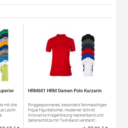
perior
HRM601 HRM Damen Polo Kurzarm
e mit drei
Ringgesponnenes, besonders feinmaschiges
Piqué Figurbetonter, moderner Schnitt
Innovative Kragenlösung Nackenband und
Seitenschlitze mit Twill-Band verstärkt
 100%
Kragen und Ärmelabschluss aus 1x1 Ripp-