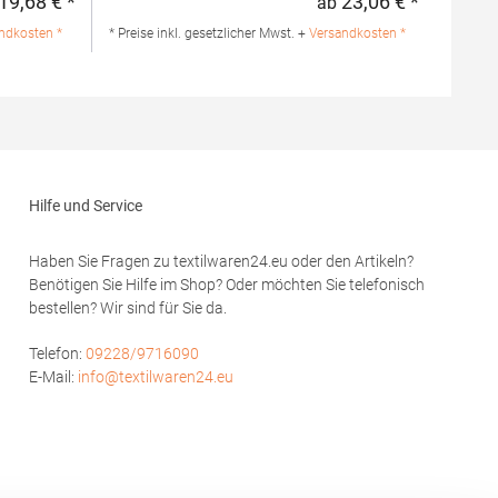
19,68 € *
23,06 € *
ab
Regulärer Preis:
Regulärer 
mwolle /
Strick 3-Knopfleiste mit HRM-Detail (Ton-in-
lle / 1%
Ton) Ersatzknopf Labelfrei
ndkosten *
* Preise inkl. gesetzlicher Mwst. +
Versandkosten *
Einlaufvorbehandelt und Anti-Pilling
Waschbar bis 60 °C Pfegehinweis: 60 °C
hion GmbH
waschbarTrockner geeignetGrammatur: 180
rf
g/m²Materialzusammensetzung: 100%
modoro.de
BaumwolleAngaben zur
Produktsicherheit: Herst.-Nr.: 601Hersteller:
HRM Textil GmbH Welfenstraße 12 70736
Fellbach Deutschland E-Mail: info@hrm-
Hilfe und Service
textil.de
Haben Sie Fragen zu textilwaren24.eu oder den Artikeln?
Benötigen Sie Hilfe im Shop? Oder möchten Sie telefonisch
bestellen? Wir sind für Sie da.
Telefon:
09228/9716090
E-Mail:
info@textilwaren24.eu