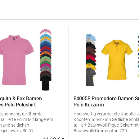
quith & Fox Damen
E4005F Promodoro Damen Su
s Polo Poloshirt
Polo Kurzarm
gesponnene, gekämmte
Hochwertig verarbeitete Knopfleist
Knöpfen Ton-in-Ton Seitliche Schlitze Leicht
 und seitlichen
tailliert Baumwoll-Piqué Gekämmte
egehinweis: 30 °C
BaumwolleGrammatur: 220
geln erlaubtGrammatur: 200
g/m²Materialzusammensetzung: