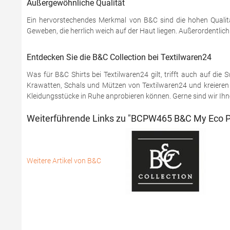
Außergewöhnliche Qualität
Ein hervorstechendes Merkmal von B&C sind die hohen Qualitä
Geweben, die herrlich weich auf der Haut liegen. Außerordentlic
Entdecken Sie die B&C Collection bei Textilwaren24
Was für B&C Shirts bei Textilwaren24 gilt, trifft auch auf di
Krawatten, Schals und Mützen von Textilwaren24 und kreieren S
Kleidungsstücke in Ruhe anprobieren können. Gerne sind wir Ihnen
Weiterführende Links zu "BCPW465 B&C My Eco P
Weitere Artikel von B&C