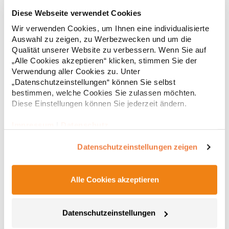
RY6618 Roly Eco Damen Polo Poloshirtshirt Prince
Diese Webseite verwendet Cookies
Wir verwenden Cookies, um Ihnen eine individualisierte
Tailliertes Kurzarm-Poloshirt für Damen aus zertifizierter Bio-
Auswahl zu zeigen, zu Werbezwecken und um die
Baumwolle Kragen und Ärmelbündchen aus 1x1-Rippe
Qualität unserer Website zu verbessern. Wenn Sie auf
Knopfleiste mit zwei Knöpfen Verstärkte Nahtabdeckung am
„Alle Cookies akzeptieren“ klicken, stimmen Sie der
Kragen Seitenschlitze am Saum Herausreißbares
Verwendung aller Cookies zu. Unter
LabelPfegehinweis: 40 °C waschbarBügeln erlaubtGrammatur:
12,55 € *
ab
„Datenschutzeinstellungen“ können Sie selbst
Regu
210 g/m²Materialzusammensetzung: 100% Baumwolle (Heather
bestimmen, welche Cookies Sie zulassen möchten.
Grey: 85% Baumwolle / 15% Viskose)Angaben zur
* Preise inkl. gesetzlicher Mwst. +
Versandkosten *
Produktsicherheit: Herst.-Nr.: PO6618Hersteller: GORFACTORY
Diese Einstellungen können Sie jederzeit ändern.
S.A Ctra. Santomera / Abanilla Km 8.8 30620 Fortuna (Murcia)
Spanien E-Mail: info@gorfactory.es
Impressum
|
Datenschutz
Datenschutzeinstellungen zeigen
Alle Cookies akzeptieren
Datenschutzeinstellungen