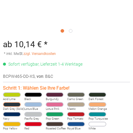
ab 10,14 € *
* inkl. MwSt.
zzgl. Versandkosten
Sofort verfügbar, Lieferzeit 1-4 Werktage
BCPW465-DD-XS
,
von
: B&C
Schritt 1: Wählen Sie Ihre Farbe!
Acid Lime
Black
Burgundy
Camo Green
Dark Forest
Dark Grey (Solid)
Lotus Blue
Lotus Pink
Mastic
Melon Orange
Navy
Pacific Grey
Pop Green
Pop Tomato
Pop Turquoise
Pop Yellow
Red
Roasted Coffee
Royal Blue
White