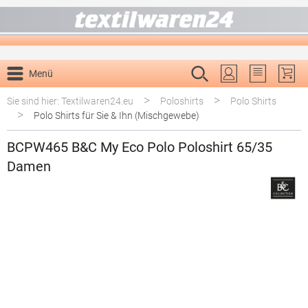
alt springen
Menü
Du hast 0 P
>
>
Sie sind hier: Textilwaren24.eu
Poloshirts
Polo Shirts
>
Polo Shirts für Sie & Ihn (Mischgewebe)
BCPW465 B&C My Eco Polo Poloshirt 65/35
Damen
Bildergalerie überspringen