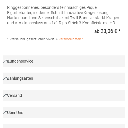
Ringgesponnenes, besonders feinmaschiges Piqué
Figurbetonter, moderner Schnitt Innovative Kragenlösung
Nackenband und Seitenschlitze mit Twill-Band verstärkt Kragen
und Ärmelabschluss aus 1x1 Ripp-Strick 3-Knopfleiste mit HRM-
Detail (Ton-in-Ton) Ersatzknopf Labelfrei Einlaufvorbehandelt
23,06 € *
ab
Regu
und Anti-Pilling Waschbar bis 60 °C Pfegehinweis: 60 °C
waschbarTrockner geeignetGrammatur: 180
* Preise inkl. gesetzlicher Mwst. +
Versandkosten *
g/m²Materialzusammensetzung: 100% BaumwolleAngaben zur
Produktsicherheit: Herst.-Nr.: 601Hersteller: HRM Textil GmbH
Welfenstraße 12 70736 Fellbach Deutschland E-Mail: info@hrm-
textil.de
Kundenservice
Zahlungsarten
Versand
Über Uns