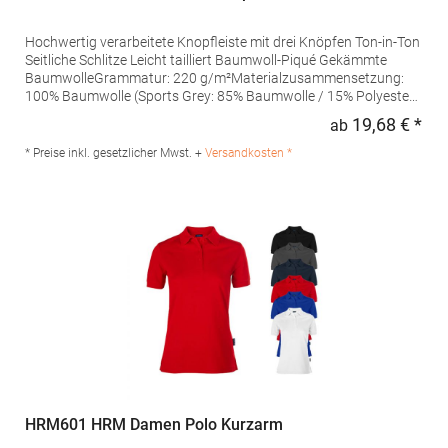
Hochwertig verarbeitete Knopfleiste mit drei Knöpfen Ton-in-Ton
Seitliche Schlitze Leicht tailliert Baumwoll-Piqué Gekämmte
BaumwolleGrammatur: 220 g/m²Materialzusammensetzung:
100% Baumwolle (Sports Grey: 85% Baumwolle / 15% Polyester),
(Ash: 99% Baumwolle / 1% Polyester)Angaben zur
19,68 € *
ab
Regu
Produktsicherheit: Herst.-Nr.: 4005FHersteller: Promodoro
Fashion GmbH Am Gatherhof 57 40472 Düsseldorf Deutschland
* Preise inkl. gesetzlicher Mwst. +
Versandkosten *
E-Mail: info@promodoro.de
HRM601 HRM Damen Polo Kurzarm