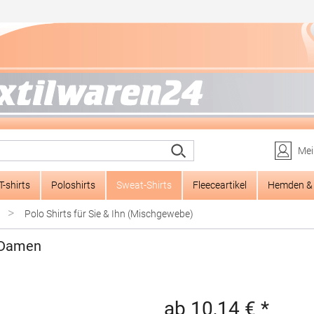
Mei
T-shirts
Poloshirts
Sweat-Shirts
Fleeceartikel
Hemden & 
>
Polo Shirts für Sie & Ihn (Mischgewebe)
 Damen
ab 10,14 € *