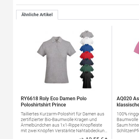
Ähnliche Artikel
RY6618 Roly Eco Damen Polo
AQ020 As
Poloshirtshirt Prince
klassische
Tailliertes Kurzarm-Poloshirt für Damen aus
100% ring
zertifizierter Bio-Baumwolle Kragen und
Baumwolle Taillierte Form Mit längerem
Ärmelbündchen aus 1x1-Rippe Knopfleiste
Saum hinten
mit zwei Knöpfen Verstärkte Nahtabdeckung
SchlitzenPf
am Kragen Seitenschlitze am Saum
waschbarBü