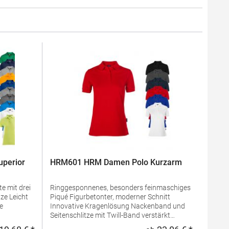
perior
HRM601 HRM Damen Polo Kurzarm
e mit drei
Ringgesponnenes, besonders feinmaschiges
Piqué Figurbetonter, moderner Schnitt
Innovative Kragenlösung Nackenband und
Seitenschlitze mit Twill-Band verstärkt
 100%
Kragen und Ärmelabschluss aus 1x1 Ripp-