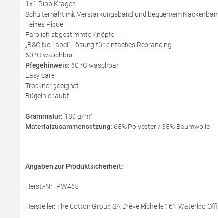
1x1-Ripp-Kragen
Schulternaht mit Verstärkungsband und bequemem Nackenban
Feines Piqué
Farblich abgestimmte Knöpfe
„B&C No Label“-Lösung für einfaches Rebranding
60 °C waschbar
Pfegehinweis:
60 °C waschbar
Easy care
Trockner geeignet
Bügeln erlaubt
Grammatur:
180 g/m²
Materialzusammensetzung:
65% Polyester / 35% Baumwolle
Angaben zur Produktsicherheit:
Herst.-Nr.: PW465
Hersteller: The Cotton Group SA Drève Richelle 161 Waterloo Offi