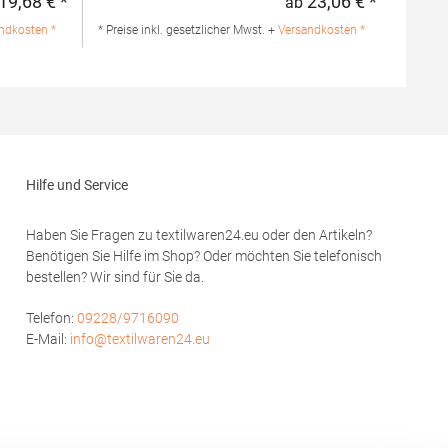
19,68 € *
23,06 € *
ab
Regulärer Preis:
Regulärer 
mwolle /
Strick 3-Knopfleiste mit HRM-Detail (Ton-in-
lle / 1%
Ton) Ersatzknopf Labelfrei
ndkosten *
* Preise inkl. gesetzlicher Mwst. +
Versandkosten *
Einlaufvorbehandelt und Anti-Pilling
Waschbar bis 60 °C Pfegehinweis: 60 °C
hion GmbH
waschbarTrockner geeignetGrammatur: 180
rf
g/m²Materialzusammensetzung: 100%
modoro.de
BaumwolleAngaben zur
Produktsicherheit: Herst.-Nr.: 601Hersteller:
HRM Textil GmbH Welfenstraße 12 70736
Fellbach Deutschland E-Mail: info@hrm-
Hilfe und Service
textil.de
Haben Sie Fragen zu textilwaren24.eu oder den Artikeln?
Benötigen Sie Hilfe im Shop? Oder möchten Sie telefonisch
bestellen? Wir sind für Sie da.
Telefon:
09228/9716090
E-Mail:
info@textilwaren24.eu