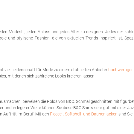
eden Modestil, jeden Anlass und jedes Alter zu designen. Jedes der zahl
le und stylische Fashion, die von aktuellen Trends inspiriert ist. Spe
t viel Leidenschaft für Mode zu einem etablierten Anbieter
hochwertiger 
sics, mit denen sich zahlreiche Looks kreieren lassen.
ausmachen, beweisen die Polos von B&C. Schmal geschnitten mit figurbet
er und in legerer Weite können Sie diese B&C Shirts sehr gut mit einer Ja
 Auftritt im Beruf. Mit den
Fleece-, Softshell- und Daunenjacken
sind Sie 