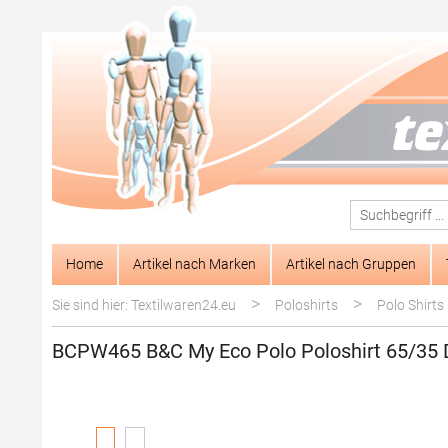
springen
Zur Hauptnavigation springen
Home
Artikel nach Marken
Artikel nach Gruppen
>
>
Sie sind hier: Textilwaren24.eu
Poloshirts
Polo Shirts
BCPW465 B&C My Eco Polo Poloshirt 65/35
Bildergalerie überspringen