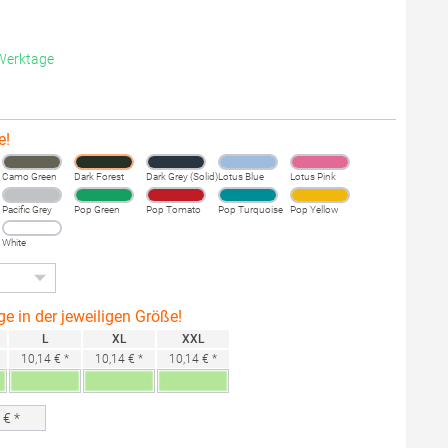
 Werktage
e!
Camo Green
Dark Forest
Dark Grey (Solid)
Lotus Blue
Lotus Pink
Pacific Grey
Pop Green
Pop Tomato
Pop Turquoise
Pop Yellow
White
ge in der jeweiligen Größe!
L
XL
XXL
10,14 € *
10,14 € *
10,14 € *
0
€ *