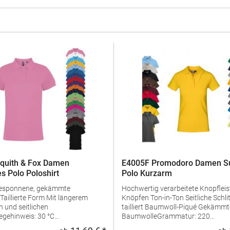
quith & Fox Damen
E4005F Promodoro Damen Su
s Polo Poloshirt
Polo Kurzarm
gesponnene, gekämmte
Hochwertig verarbeitete Knopfleist
Knöpfen Ton-in-Ton Seitliche Schlitze Leicht
 und seitlichen
tailliert Baumwoll-Piqué Gekämmte
egehinweis: 30 °C
BaumwolleGrammatur: 220
geln erlaubtGrammatur: 200
g/m²Materialzusammensetzung: