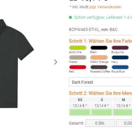
* inkl. MwSt.
zzgl. Versandkosten
Sofort verfügbar, Lieferzeit 1-4
BCPW465-DT-XL
,
von
: B&C
Schritt 1: Wählen Sie Ihre Farb
Acid Lime
Black
Burgundy
Mastic
Melon Orange
Navy
Red
Roasted Coffee
Royal Blue
Schritt 2: Wählen Sie Ihre Men
XS
S
M
10,14 € *
10,14 € *
10,14 € *
Gesamt:
0
Stk.
0,0