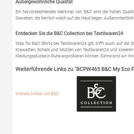
Außergewöhnliche Qualität
Ein hervorstechendes Merkmal von B&C sind die hohen Qualitä
Geweben, die herrlich weich auf der Haut liegen. Außerordentlic
Entdecken Sie die B&C Collection bei Textilwaren24
Was für B&C Shirts bei Textilwaren24 gilt, trifft auch auf di
Krawatten, Schals und Mützen von Textilwaren24 und kreieren S
Kleidungsstücke in Ruhe anprobieren können. Gerne sind wir Ihnen
Weiterführende Links zu "BCPW465 B&C My Eco P
Weitere Artikel von B&C