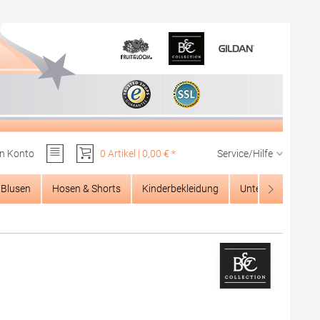
n Konto
0 Artikel | 0,00 € *
Service/Hilfe
Du hast 0 Produkte auf dem Merkzettel
Blusen
Hosen & Shorts
Kinderbekleidung
Unterwäsche