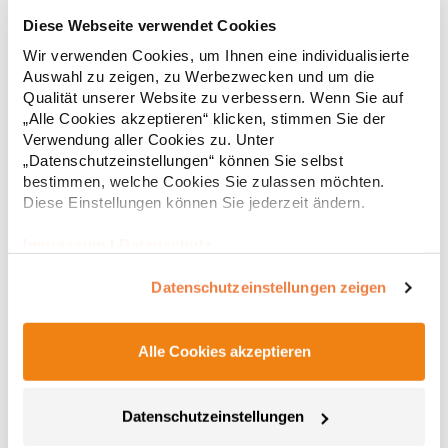
RY6618 Roly Eco Damen Polo Poloshirtshirt Prince
Diese Webseite verwendet Cookies
Wir verwenden Cookies, um Ihnen eine individualisierte
Tailliertes Kurzarm-Poloshirt für Damen aus zertifizierter Bio-
Auswahl zu zeigen, zu Werbezwecken und um die
Baumwolle Kragen und Ärmelbündchen aus 1x1-Rippe
Qualität unserer Website zu verbessern. Wenn Sie auf
Knopfleiste mit zwei Knöpfen Verstärkte Nahtabdeckung am
„Alle Cookies akzeptieren“ klicken, stimmen Sie der
Kragen Seitenschlitze am Saum Herausreißbares
Verwendung aller Cookies zu. Unter
LabelPfegehinweis: 40 °C waschbarBügeln erlaubtGrammatur:
12,55 € *
ab
„Datenschutzeinstellungen“ können Sie selbst
Regu
210 g/m²Materialzusammensetzung: 100% Baumwolle (Heather
bestimmen, welche Cookies Sie zulassen möchten.
Grey: 85% Baumwolle / 15% Viskose)Angaben zur
* Preise inkl. gesetzlicher Mwst. +
Versandkosten *
Produktsicherheit: Herst.-Nr.: PO6618Hersteller: GORFACTORY
Diese Einstellungen können Sie jederzeit ändern.
S.A Ctra. Santomera / Abanilla Km 8.8 30620 Fortuna (Murcia)
Spanien E-Mail: info@gorfactory.es
Impressum
|
Datenschutz
Datenschutzeinstellungen zeigen
Alle Cookies akzeptieren
Datenschutzeinstellungen