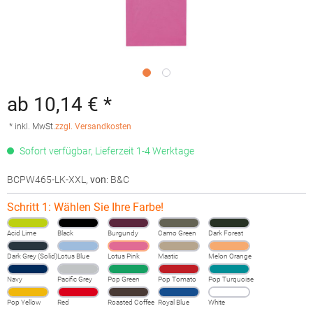
ab 10,14 € *
* inkl. MwSt.
zzgl. Versandkosten
Sofort verfügbar, Lieferzeit 1-4 Werktage
BCPW465-LK-XXL
,
von
: B&C
Schritt 1: Wählen Sie Ihre Farbe!
Acid Lime
Black
Burgundy
Camo Green
Dark Forest
Dark Grey (Solid)
Lotus Blue
Lotus Pink
Mastic
Melon Orange
Navy
Pacific Grey
Pop Green
Pop Tomato
Pop Turquoise
Pop Yellow
Red
Roasted Coffee
Royal Blue
White