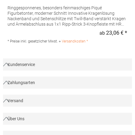
Ringgesponnenes, besonders feinmaschiges Piqué
Figurbetonter, moderner Schnitt Innovative Kragenlösung
Nackenband und Seitenschlitze mit Twill-Band verstärkt Kragen
und Ärmelabschluss aus 1x1 Ripp-Strick 3-Knopfleiste mit HRM-
Detail (Ton-in-Ton) Ersatzknopf Labelfrei Einlaufvorbehandelt
23,06 € *
ab
Regu
und Anti-Pilling Waschbar bis 60 °C Pfegehinweis: 60 °C
waschbarTrockner geeignetGrammatur: 180
* Preise inkl. gesetzlicher Mwst. +
Versandkosten *
g/m²Materialzusammensetzung: 100% BaumwolleAngaben zur
Produktsicherheit: Herst.-Nr.: 601Hersteller: HRM Textil GmbH
Welfenstraße 12 70736 Fellbach Deutschland E-Mail: info@hrm-
textil.de
Kundenservice
Zahlungsarten
Versand
Über Uns