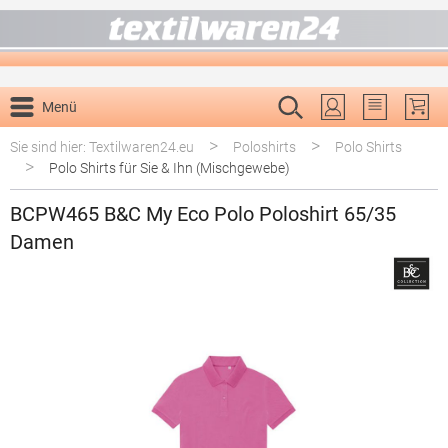
alt springen
Menü
Du hast 0 P
>
>
Sie sind hier: Textilwaren24.eu
Poloshirts
Polo Shirts
>
Polo Shirts für Sie & Ihn (Mischgewebe)
BCPW465 B&C My Eco Polo Poloshirt 65/35
Damen
Bildergalerie überspringen