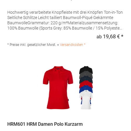
Hochwertig verarbeitete Knopfleiste mit drei Knöpfen Ton-in-Ton
Seitliche Schlitze Leicht tailliert Baumwoll-Piqué Gekämmte
BaumwolleGrammatur: 220 g/m²Materialzusammensetzung:
100% Baumwolle (Sports Grey: 85% Baumwolle / 15% Polyester),
(Ash: 99% Baumwolle / 1% Polyester)Angaben zur
19,68 € *
ab
Regu
Produktsicherheit: Herst.-Nr.: 4005FHersteller: Promodoro
Fashion GmbH Am Gatherhof 57 40472 Düsseldorf Deutschland
* Preise inkl. gesetzlicher Mwst. +
Versandkosten *
E-Mail: info@promodoro.de
HRM601 HRM Damen Polo Kurzarm