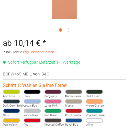
ab 10,14 € *
* inkl. MwSt.
zzgl. Versandkosten
Sofort verfügbar, Lieferzeit 1-4 Werktage
BCPW465-ME-L
,
von
: B&C
Schritt 1: Wählen Sie Ihre Farbe!
Acid Lime
Black
Burgundy
Camo Green
Dark Forest
Dark Grey (Solid)
Lotus Blue
Lotus Pink
Mastic
Melon Orange
Navy
Pacific Grey
Pop Green
Pop Tomato
Pop Turquoise
Pop Yellow
Red
Roasted Coffee
Royal Blue
White