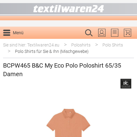
alt springen
Menü
Du hast 0 P
>
>
Sie sind hier: Textilwaren24.eu
Poloshirts
Polo Shirts
>
Polo Shirts für Sie & Ihn (Mischgewebe)
BCPW465 B&C My Eco Polo Poloshirt 65/35
Damen
Bildergalerie überspringen