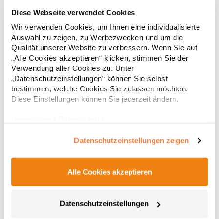
RY6618 Roly Eco Damen Polo Poloshirtshirt Prince
Diese Webseite verwendet Cookies
Wir verwenden Cookies, um Ihnen eine individualisierte
Tailliertes Kurzarm-Poloshirt für Damen aus zertifizierter Bio-
Auswahl zu zeigen, zu Werbezwecken und um die
Baumwolle Kragen und Ärmelbündchen aus 1x1-Rippe
Qualität unserer Website zu verbessern. Wenn Sie auf
Knopfleiste mit zwei Knöpfen Verstärkte Nahtabdeckung am
„Alle Cookies akzeptieren“ klicken, stimmen Sie der
Kragen Seitenschlitze am Saum Herausreißbares
Verwendung aller Cookies zu. Unter
LabelPfegehinweis: 40 °C waschbarBügeln erlaubtGrammatur:
12,55 € *
ab
„Datenschutzeinstellungen“ können Sie selbst
Regu
210 g/m²Materialzusammensetzung: 100% Baumwolle (Heather
bestimmen, welche Cookies Sie zulassen möchten.
Grey: 85% Baumwolle / 15% Viskose)Angaben zur
* Preise inkl. gesetzlicher Mwst. +
Versandkosten *
Produktsicherheit: Herst.-Nr.: PO6618Hersteller: GORFACTORY
Diese Einstellungen können Sie jederzeit ändern.
S.A Ctra. Santomera / Abanilla Km 8.8 30620 Fortuna (Murcia)
Spanien E-Mail: info@gorfactory.es
Impressum
|
Datenschutz
Datenschutzeinstellungen zeigen
Alle Cookies akzeptieren
Datenschutzeinstellungen