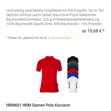
Hochwertig verarbeitete Knopfleiste mit drei Knöpfen Ton-in-Ton
Seitliche Schlitze Leicht tailliert Baumwoll-Piqué Gekämmte
BaumwolleGrammatur: 220 g/m²Materialzusammensetzung:
100% Baumwolle (Sports Grey: 85% Baumwolle / 15% Polyester),
(Ash: 99% Baumwolle / 1% Polyester)Angaben zur
19,68 € *
ab
Regu
Produktsicherheit: Herst.-Nr.: 4005FHersteller: Promodoro
Fashion GmbH Am Gatherhof 57 40472 Düsseldorf Deutschland
* Preise inkl. gesetzlicher Mwst. +
Versandkosten *
E-Mail: info@promodoro.de
HRM601 HRM Damen Polo Kurzarm