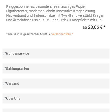
Ringgesponnenes, besonders feinmaschiges Piqué
Figurbetonter, moderner Schnitt Innovative Kragenlösung
Nackenband und Seitenschlitze mit Twill-Band verstärkt Kragen
und Ärmelabschluss aus 1x1 Ripp-Strick 3-Knopfleiste mit HRM-
Detail (Ton-in-Ton) Ersatzknopf Labelfrei Einlaufvorbehandelt
23,06 € *
ab
Regu
und Anti-Pilling Waschbar bis 60 °C Pfegehinweis: 60 °C
waschbarTrockner geeignetGrammatur: 180
* Preise inkl. gesetzlicher Mwst. +
Versandkosten *
g/m²Materialzusammensetzung: 100% BaumwolleAngaben zur
Produktsicherheit: Herst.-Nr.: 601Hersteller: HRM Textil GmbH
Welfenstraße 12 70736 Fellbach Deutschland E-Mail: info@hrm-
textil.de
Kundenservice
Zahlungsarten
Versand
Über Uns