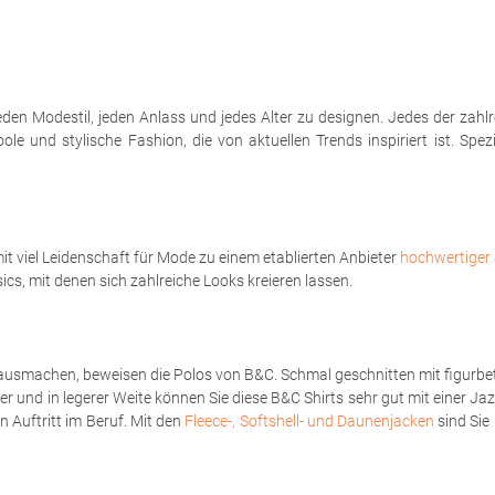
eden Modestil, jeden Anlass und jedes Alter zu designen. Jedes der zahl
le und stylische Fashion, die von aktuellen Trends inspiriert ist. Spe
t viel Leidenschaft für Mode zu einem etablierten Anbieter
hochwertiger 
sics, mit denen sich zahlreiche Looks kreieren lassen.
ausmachen, beweisen die Polos von B&C. Schmal geschnitten mit figurbet
er und in legerer Weite können Sie diese B&C Shirts sehr gut mit einer Ja
 Auftritt im Beruf. Mit den
Fleece-, Softshell- und Daunenjacken
sind Sie 