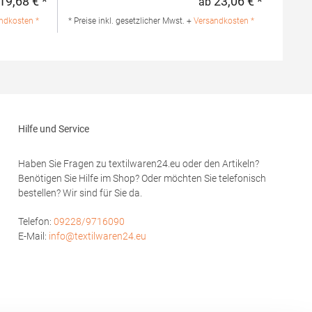
19,68 € *
23,06 € *
ab
Regulärer Preis:
Regulärer 
mwolle /
Strick 3-Knopfleiste mit HRM-Detail (Ton-in-
lle / 1%
Ton) Ersatzknopf Labelfrei
ndkosten *
* Preise inkl. gesetzlicher Mwst. +
Versandkosten *
Einlaufvorbehandelt und Anti-Pilling
Waschbar bis 60 °C Pfegehinweis: 60 °C
hion GmbH
waschbarTrockner geeignetGrammatur: 180
rf
g/m²Materialzusammensetzung: 100%
modoro.de
BaumwolleAngaben zur
Produktsicherheit: Herst.-Nr.: 601Hersteller:
HRM Textil GmbH Welfenstraße 12 70736
Fellbach Deutschland E-Mail: info@hrm-
Hilfe und Service
textil.de
Haben Sie Fragen zu textilwaren24.eu oder den Artikeln?
Benötigen Sie Hilfe im Shop? Oder möchten Sie telefonisch
bestellen? Wir sind für Sie da.
Telefon:
09228/9716090
E-Mail:
info@textilwaren24.eu