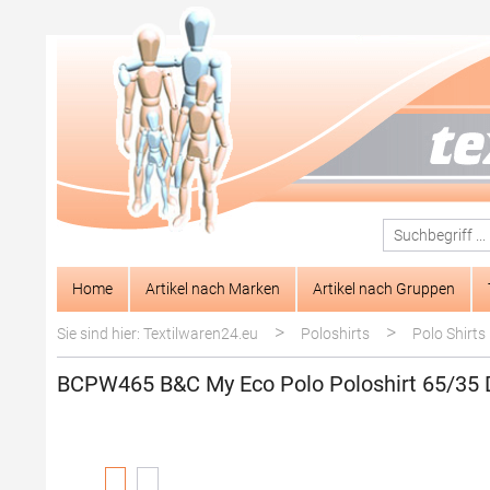
springen
Zur Hauptnavigation springen
Home
Artikel nach Marken
Artikel nach Gruppen
>
>
Sie sind hier: Textilwaren24.eu
Poloshirts
Polo Shirts
BCPW465 B&C My Eco Polo Poloshirt 65/35
Bildergalerie überspringen