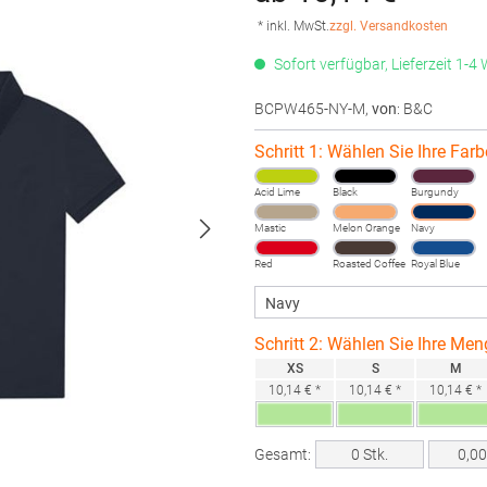
* inkl. MwSt.
zzgl. Versandkosten
Sofort verfügbar, Lieferzeit 1-4
BCPW465-NY-M
,
von
: B&C
Schritt 1: Wählen Sie Ihre Farb
Acid Lime
Black
Burgundy
Mastic
Melon Orange
Navy
Red
Roasted Coffee
Royal Blue
Schritt 2: Wählen Sie Ihre Men
XS
S
M
10,14 € *
10,14 € *
10,14 € *
Gesamt:
0
Stk.
0,0