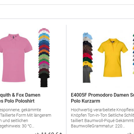
quith & Fox Damen
E4005F Promodoro Damen Su
s Polo Poloshirt
Polo Kurzarm
gesponnene, gekämmte
Hochwertig verarbeitete Knopfleist
Knöpfen Ton-in-Ton Seitliche Schlitze Leicht
 und seitlichen
tailliert Baumwoll-Piqué Gekämmte
egehinweis: 30 °C
BaumwolleGrammatur: 220
geln erlaubtGrammatur: 200
g/m²Materialzusammensetzung: