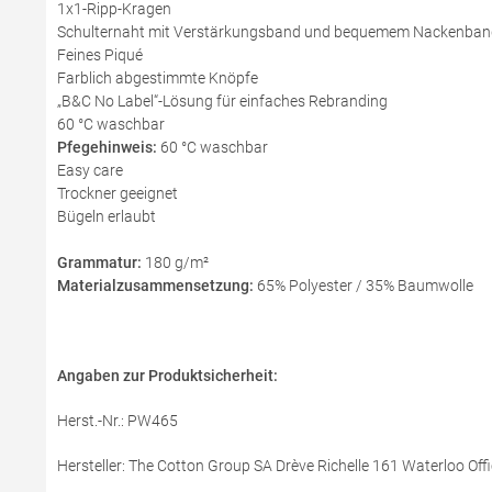
1x1-Ripp-Kragen
Schulternaht mit Verstärkungsband und bequemem Nackenban
Feines Piqué
Farblich abgestimmte Knöpfe
„B&C No Label“-Lösung für einfaches Rebranding
60 °C waschbar
Pfegehinweis:
60 °C waschbar
Easy care
Trockner geeignet
Bügeln erlaubt
Grammatur:
180 g/m²
Materialzusammensetzung:
65% Polyester / 35% Baumwolle
Angaben zur Produktsicherheit:
Herst.-Nr.: PW465
Hersteller: The Cotton Group SA Drève Richelle 161 Waterloo Offi