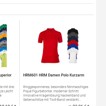
perior
HRM601 HRM Damen Polo Kurzarm
e mit drei
Ringgesponnenes, besonders feinmaschiges
Piqué Figurbetonter, moderner Schnitt
Innovative Kragenlösung Nackenband und
Seitenschlitze mit Twill-Band verstärkt
 100%
Kragen und Ärmelabschluss aus 1x1 Ripp-