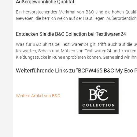
Außergewöhnliche Qualität
Ein hervorstechendes Merkmal von B&C sind die hohen Qualitä
Geweben, die herrlich weich auf der Haut liegen. Außerordentlic
Entdecken Sie die B&C Collection bei Textilwaren24
Was für B&C Shirts bei Textilwaren24 gilt, trifft auch auf di
Krawatten, Schals und Mützen von Textilwaren24 und kreieren S
Kleidungsstücke in Ruhe anprobieren können. Gerne sind wir Ihnen
Weiterführende Links zu "BCPW465 B&C My Eco P
Weitere Artikel von B&C