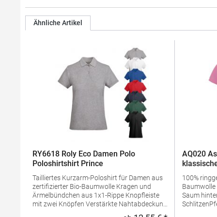
Ähnliche Artikel
RY6618 Roly Eco Damen Polo
AQ020 As
Poloshirtshirt Prince
klassische
Tailliertes Kurzarm-Poloshirt für Damen aus
100% ring
zertifizierter Bio-Baumwolle Kragen und
Baumwolle Taillierte Form Mit längerem
Ärmelbündchen aus 1x1-Rippe Knopfleiste
Saum hinten
mit zwei Knöpfen Verstärkte Nahtabdeckung
SchlitzenPf
am Kragen Seitenschlitze am Saum
waschbarBü