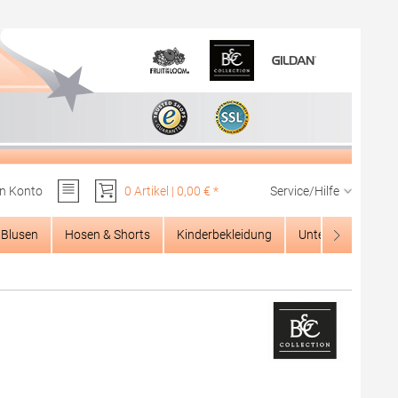
n Konto
0 Artikel | 0,00 € *
Service/Hilfe
Du hast 0 Produkte auf dem Merkzettel
Blusen
Hosen & Shorts
Kinderbekleidung
Unterwäsche