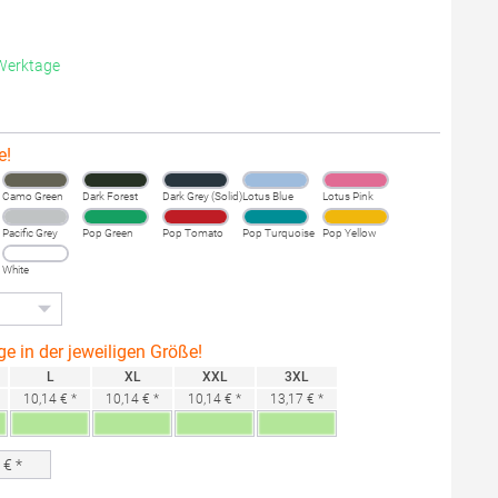
 Werktage
e!
Camo Green
Dark Forest
Dark Grey (Solid)
Lotus Blue
Lotus Pink
Pacific Grey
Pop Green
Pop Tomato
Pop Turquoise
Pop Yellow
White
ge in der jeweiligen Größe!
L
XL
XXL
3XL
10,14 € *
10,14 € *
10,14 € *
13,17 € *
0
€ *