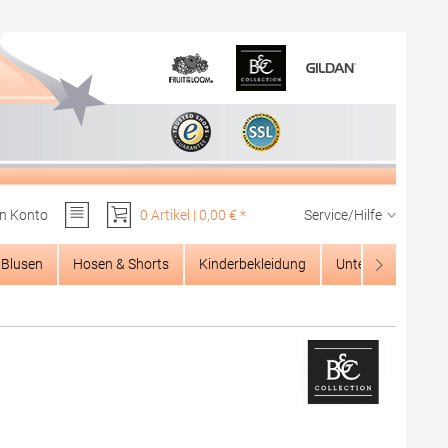
n Konto
0 Artikel | 0,00 € *
Service/Hilfe
Du hast 0 Produkte auf dem Merkzettel
Blusen
Hosen & Shorts
Kinderbekleidung
Unterwäsche