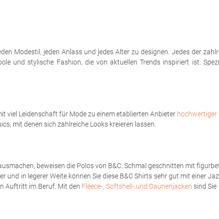
eden Modestil, jeden Anlass und jedes Alter zu designen. Jedes der zahl
le und stylische Fashion, die von aktuellen Trends inspiriert ist. Spe
t viel Leidenschaft für Mode zu einem etablierten Anbieter
hochwertiger 
sics, mit denen sich zahlreiche Looks kreieren lassen.
ausmachen, beweisen die Polos von B&C. Schmal geschnitten mit figurbet
er und in legerer Weite können Sie diese B&C Shirts sehr gut mit einer Ja
 Auftritt im Beruf. Mit den
Fleece-, Softshell- und Daunenjacken
sind Sie 