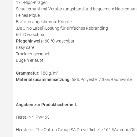
1x1-Ripp-Kragen
Schulternaht mit Verstärkungsband und bequemem Nackenban
Feines Piqué
Farblich abgestimmte Knöpfe
„B&C No Label“-Lösung für einfaches Rebranding
60 °C waschbar
Pfegehinweis:
60 °C waschbar
Easy care
Trockner geeignet
Bügeln erlaubt
Grammatur:
180 g/m²
Materialzusammensetzung:
65% Polyester / 35% Baumwolle
Angaben zur Produktsicherheit:
Herst.-Nr.: PW465
Hersteller: The Cotton Group SA Drève Richelle 161 Waterloo Offi