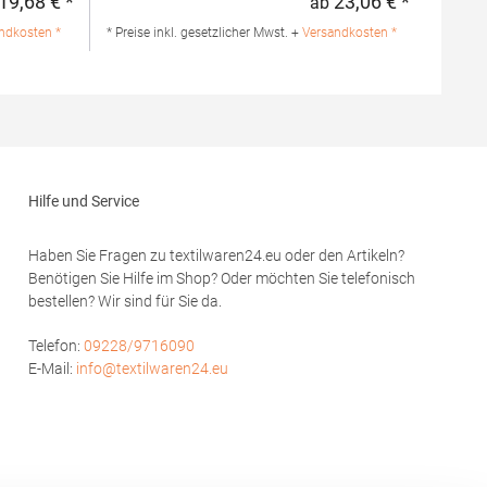
19,68 € *
23,06 € *
ab
Regulärer Preis:
Regulärer 
mwolle /
Strick 3-Knopfleiste mit HRM-Detail (Ton-in-
lle / 1%
Ton) Ersatzknopf Labelfrei
ndkosten *
* Preise inkl. gesetzlicher Mwst. +
Versandkosten *
Einlaufvorbehandelt und Anti-Pilling
Waschbar bis 60 °C Pfegehinweis: 60 °C
hion GmbH
waschbarTrockner geeignetGrammatur: 180
rf
g/m²Materialzusammensetzung: 100%
modoro.de
BaumwolleAngaben zur
Produktsicherheit: Herst.-Nr.: 601Hersteller:
HRM Textil GmbH Welfenstraße 12 70736
Fellbach Deutschland E-Mail: info@hrm-
Hilfe und Service
textil.de
Haben Sie Fragen zu textilwaren24.eu oder den Artikeln?
Benötigen Sie Hilfe im Shop? Oder möchten Sie telefonisch
bestellen? Wir sind für Sie da.
Telefon:
09228/9716090
E-Mail:
info@textilwaren24.eu