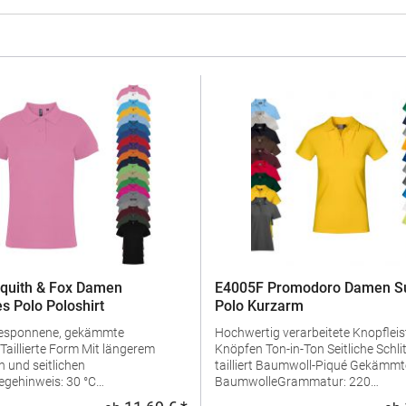
quith & Fox Damen
E4005F Promodoro Damen Su
s Polo Poloshirt
Polo Kurzarm
gesponnene, gekämmte
Hochwertig verarbeitete Knopfleist
Knöpfen Ton-in-Ton Seitliche Schlitze Leicht
 und seitlichen
tailliert Baumwoll-Piqué Gekämmte
egehinweis: 30 °C
BaumwolleGrammatur: 220
geln erlaubtGrammatur: 200
g/m²Materialzusammensetzung: