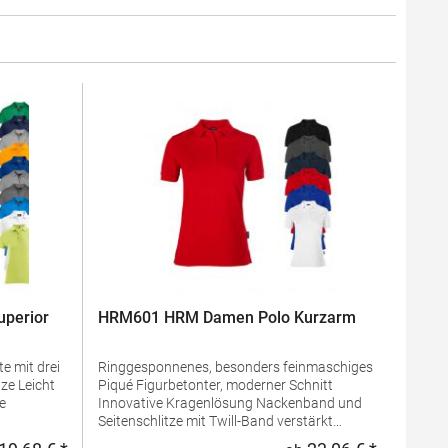
perior
HRM601 HRM Damen Polo Kurzarm
e mit drei
Ringgesponnenes, besonders feinmaschiges
Piqué Figurbetonter, moderner Schnitt
Innovative Kragenlösung Nackenband und
Seitenschlitze mit Twill-Band verstärkt
 100%
Kragen und Ärmelabschluss aus 1x1 Ripp-