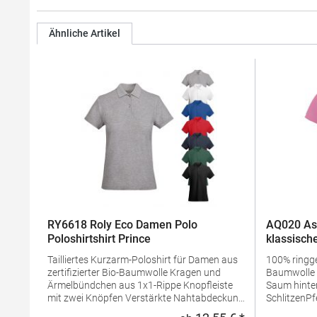
Ähnliche Artikel
RY6618 Roly Eco Damen Polo
AQ020 As
Poloshirtshirt Prince
klassische
Tailliertes Kurzarm-Poloshirt für Damen aus
100% ring
zertifizierter Bio-Baumwolle Kragen und
Baumwolle Taillierte Form Mit längerem
Ärmelbündchen aus 1x1-Rippe Knopfleiste
Saum hinten
mit zwei Knöpfen Verstärkte Nahtabdeckung
SchlitzenPf
am Kragen Seitenschlitze am Saum
waschbarBü