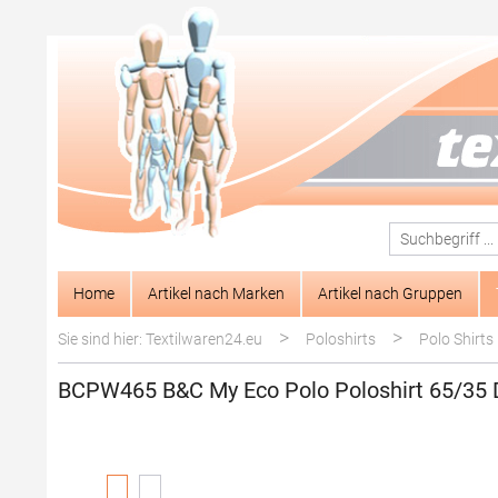
springen
Zur Hauptnavigation springen
Home
Artikel nach Marken
Artikel nach Gruppen
>
>
Sie sind hier: Textilwaren24.eu
Poloshirts
Polo Shirts
BCPW465 B&C My Eco Polo Poloshirt 65/35
Bildergalerie überspringen