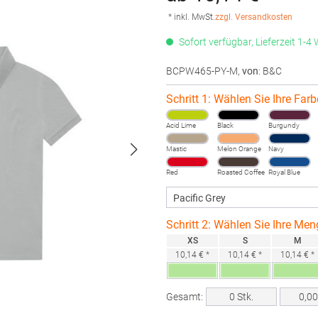
* inkl. MwSt.
zzgl. Versandkosten
Sofort verfügbar, Lieferzeit 1-4
BCPW465-PY-M
,
von
: B&C
Schritt 1: Wählen Sie Ihre Farb
Acid Lime
Black
Burgundy
Mastic
Melon Orange
Navy
Red
Roasted Coffee
Royal Blue
Schritt 2: Wählen Sie Ihre Men
XS
S
M
10,14 € *
10,14 € *
10,14 € *
Gesamt:
0
Stk.
0,0