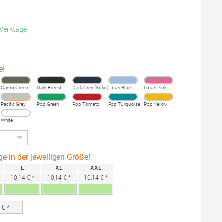
 Werktage
e!
Camo Green
Dark Forest
Dark Grey (Solid)
Lotus Blue
Lotus Pink
Pacific Grey
Pop Green
Pop Tomato
Pop Turquoise
Pop Yellow
White
ge in der jeweiligen Größe!
L
XL
XXL
10,14 € *
10,14 € *
10,14 € *
0
€ *