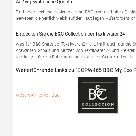
Außergewöhnliche Qualität
Ein hervorstechendes Merkmal von B&C sind die hohen Qualitä
Geweben, die herrlich weich auf der Haut liegen. Außerordentlic
Entdecken Sie die B&C Collection bei Textilwaren24
Was für B&C Shirts bei Textilwaren24 gilt, trifft auch auf di
Krawatten, Schals und Mützen von Textilwaren24 und kreieren S
Kleidungsstücke in Ruhe anprobieren können. Gerne sind wir Ihnen
Weiterführende Links zu "BCPW465 B&C My Eco P
Weitere Artikel von B&C