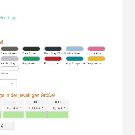
 Werktage
e!
Camo Green
Dark Forest
Dark Grey (Solid)
Lotus Blue
Lotus Pink
Pacific Grey
Pop Green
Pop Tomato
Pop Turquoise
Pop Yellow
White
ge in der jeweiligen Größe!
L
XL
XXL
10,14 € *
10,14 € *
10,14 € *
0
€ *