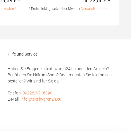
19,68 € *
23,06 € *
ab
Regulärer Preis:
Regulärer 
mwolle /
Strick 3-Knopfleiste mit HRM-Detail (Ton-in-
lle / 1%
Ton) Ersatzknopf Labelfrei
ndkosten *
* Preise inkl. gesetzlicher Mwst. +
Versandkosten *
Einlaufvorbehandelt und Anti-Pilling
Waschbar bis 60 °C Pfegehinweis: 60 °C
hion GmbH
waschbarTrockner geeignetGrammatur: 180
rf
g/m²Materialzusammensetzung: 100%
modoro.de
BaumwolleAngaben zur
Produktsicherheit: Herst.-Nr.: 601Hersteller:
HRM Textil GmbH Welfenstraße 12 70736
Fellbach Deutschland E-Mail: info@hrm-
Hilfe und Service
textil.de
Haben Sie Fragen zu textilwaren24.eu oder den Artikeln?
Benötigen Sie Hilfe im Shop? Oder möchten Sie telefonisch
bestellen? Wir sind für Sie da.
Telefon:
09228/9716090
E-Mail:
info@textilwaren24.eu