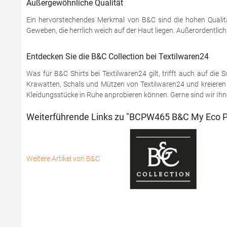
Außergewöhnliche Qualität
Ein hervorstechendes Merkmal von B&C sind die hohen Qualitä
Geweben, die herrlich weich auf der Haut liegen. Außerordentlic
Entdecken Sie die B&C Collection bei Textilwaren24
Was für B&C Shirts bei Textilwaren24 gilt, trifft auch auf di
Krawatten, Schals und Mützen von Textilwaren24 und kreieren S
Kleidungsstücke in Ruhe anprobieren können. Gerne sind wir Ihnen
Weiterführende Links zu "BCPW465 B&C My Eco P
Weitere Artikel von B&C