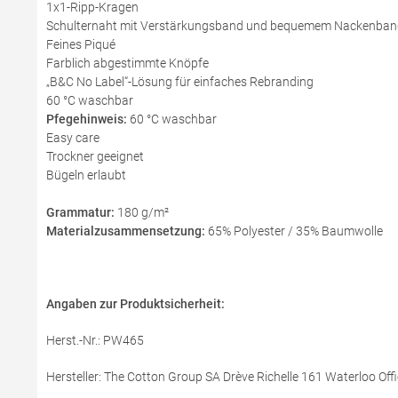
1x1-Ripp-Kragen
Schulternaht mit Verstärkungsband und bequemem Nackenban
Feines Piqué
Farblich abgestimmte Knöpfe
„B&C No Label“-Lösung für einfaches Rebranding
60 °C waschbar
Pfegehinweis:
60 °C waschbar
Easy care
Trockner geeignet
Bügeln erlaubt
Grammatur:
180 g/m²
Materialzusammensetzung:
65% Polyester / 35% Baumwolle
Angaben zur Produktsicherheit:
Herst.-Nr.: PW465
Hersteller: The Cotton Group SA Drève Richelle 161 Waterloo Offi