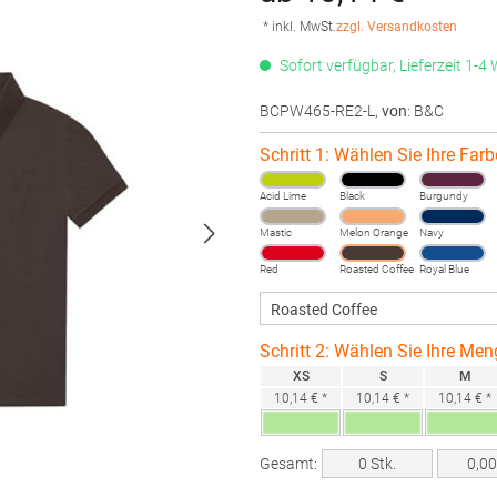
* inkl. MwSt.
zzgl. Versandkosten
Sofort verfügbar, Lieferzeit 1-4
BCPW465-RE2-L
,
von
: B&C
Schritt 1: Wählen Sie Ihre Farb
Acid Lime
Black
Burgundy
Mastic
Melon Orange
Navy
Red
Roasted Coffee
Royal Blue
Schritt 2: Wählen Sie Ihre Men
XS
S
M
10,14 € *
10,14 € *
10,14 € *
Gesamt:
0
Stk.
0,0