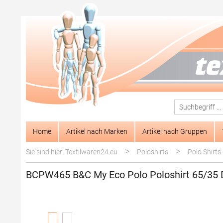
springen
Zur Hauptnavigation springen
Home
Artikel nach Marken
Artikel nach Gruppen
>
>
Sie sind hier: Textilwaren24.eu
Poloshirts
Polo Shirts
BCPW465 B&C My Eco Polo Poloshirt 65/35
Bildergalerie überspringen