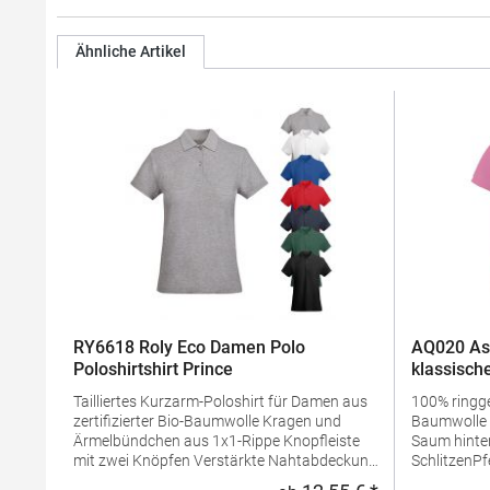
Ähnliche Artikel
RY6618 Roly Eco Damen Polo
AQ020 As
Poloshirtshirt Prince
klassische
Tailliertes Kurzarm-Poloshirt für Damen aus
100% ring
zertifizierter Bio-Baumwolle Kragen und
Baumwolle Taillierte Form Mit längerem
Ärmelbündchen aus 1x1-Rippe Knopfleiste
Saum hinten
mit zwei Knöpfen Verstärkte Nahtabdeckung
SchlitzenPf
am Kragen Seitenschlitze am Saum
waschbarBü