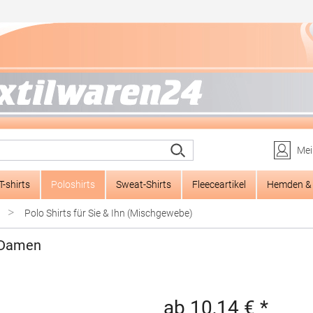
Mei
T-shirts
Poloshirts
Sweat-Shirts
Fleeceartikel
Hemden & 
>
Polo Shirts für Sie & Ihn (Mischgewebe)
 Damen
ab 10,14 € *