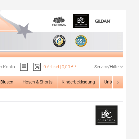
n Konto
0 Artikel | 0,00 € *
Service/Hilfe
Du hast 0 Produkte auf dem Merkzettel
Blusen
Hosen & Shorts
Kinderbekleidung
Unterwäsche