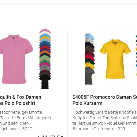
quith & Fox Damen
E4005F Promodoro Damen Su
s Polo Poloshirt
Polo Kurzarm
gesponnene, gekämmte
Hochwertig verarbeitete Knopfleist
Knöpfen Ton-in-Ton Seitliche Schlitze Leicht
 und seitlichen
tailliert Baumwoll-Piqué Gekämmte
egehinweis: 30 °C
BaumwolleGrammatur: 220
geln erlaubtGrammatur: 200
g/m²Materialzusammensetzung: