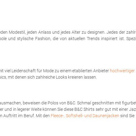
eden Modestil, jeden Anlass und jedes Alter zu designen. Jedes der zahl
le und stylische Fashion, die von aktuellen Trends inspiriert ist. Spe
t viel Leidenschaft für Mode zu einem etablierten Anbieter
hochwertiger 
sics, mit denen sich zahlreiche Looks kreieren lassen.
ausmachen, beweisen die Polos von B&C. Schmal geschnitten mit figurbet
er und in legerer Weite können Sie diese B&C Shirts sehr gut mit einer Ja
 Auftritt im Beruf. Mit den
Fleece-, Softshell- und Daunenjacken
sind Sie 