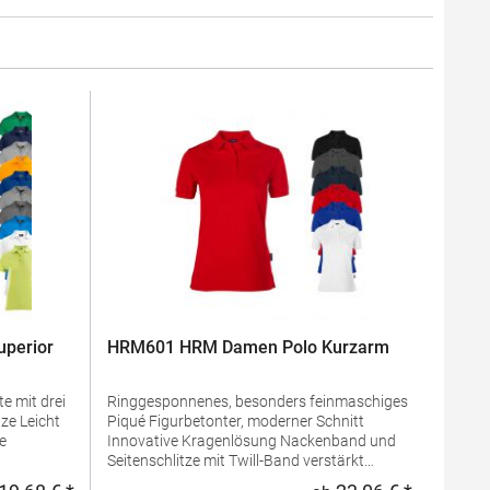
perior
HRM601 HRM Damen Polo Kurzarm
e mit drei
Ringgesponnenes, besonders feinmaschiges
Piqué Figurbetonter, moderner Schnitt
Innovative Kragenlösung Nackenband und
Seitenschlitze mit Twill-Band verstärkt
 100%
Kragen und Ärmelabschluss aus 1x1 Ripp-