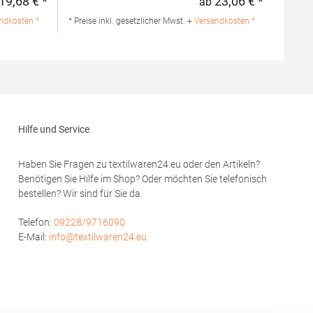
19,68 € *
23,06 € *
ab
Regulärer Preis:
Regulärer 
mwolle /
Strick 3-Knopfleiste mit HRM-Detail (Ton-in-
lle / 1%
Ton) Ersatzknopf Labelfrei
ndkosten *
* Preise inkl. gesetzlicher Mwst. +
Versandkosten *
Einlaufvorbehandelt und Anti-Pilling
Waschbar bis 60 °C Pfegehinweis: 60 °C
hion GmbH
waschbarTrockner geeignetGrammatur: 180
rf
g/m²Materialzusammensetzung: 100%
modoro.de
BaumwolleAngaben zur
Produktsicherheit: Herst.-Nr.: 601Hersteller:
HRM Textil GmbH Welfenstraße 12 70736
Fellbach Deutschland E-Mail: info@hrm-
Hilfe und Service
textil.de
Haben Sie Fragen zu textilwaren24.eu oder den Artikeln?
Benötigen Sie Hilfe im Shop? Oder möchten Sie telefonisch
bestellen? Wir sind für Sie da.
Telefon:
09228/9716090
E-Mail:
info@textilwaren24.eu