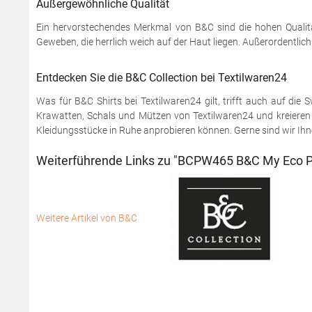
Außergewöhnliche Qualität
Ein hervorstechendes Merkmal von B&C sind die hohen Qualitä
Geweben, die herrlich weich auf der Haut liegen. Außerordentlic
Entdecken Sie die B&C Collection bei Textilwaren24
Was für B&C Shirts bei Textilwaren24 gilt, trifft auch auf di
Krawatten, Schals und Mützen von Textilwaren24 und kreieren S
Kleidungsstücke in Ruhe anprobieren können. Gerne sind wir Ihnen
Weiterführende Links zu "BCPW465 B&C My Eco P
Weitere Artikel von B&C