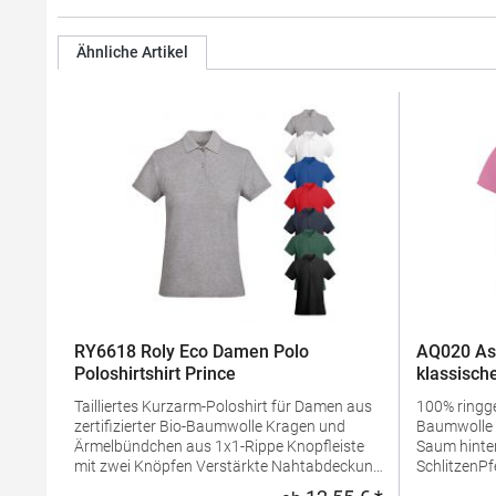
Ähnliche Artikel
RY6618 Roly Eco Damen Polo
AQ020 As
Poloshirtshirt Prince
klassische
Tailliertes Kurzarm-Poloshirt für Damen aus
100% ring
zertifizierter Bio-Baumwolle Kragen und
Baumwolle Taillierte Form Mit längerem
Ärmelbündchen aus 1x1-Rippe Knopfleiste
Saum hinten
mit zwei Knöpfen Verstärkte Nahtabdeckung
SchlitzenPf
am Kragen Seitenschlitze am Saum
waschbarBü