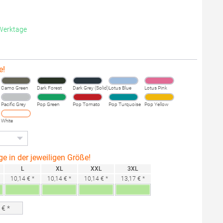
 Werktage
e!
Camo Green
Dark Forest
Dark Grey (Solid)
Lotus Blue
Lotus Pink
Pacific Grey
Pop Green
Pop Tomato
Pop Turquoise
Pop Yellow
White
ge in der jeweiligen Größe!
L
XL
XXL
3XL
10,14 € *
10,14 € *
10,14 € *
13,17 € *
0
€ *