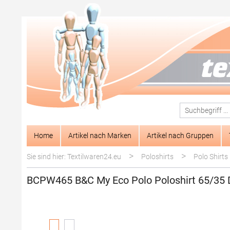
springen
Zur Hauptnavigation springen
Home
Artikel nach Marken
Artikel nach Gruppen
>
>
Sie sind hier: Textilwaren24.eu
Poloshirts
Polo Shirts
BCPW465 B&C My Eco Polo Poloshirt 65/35
Bildergalerie überspringen