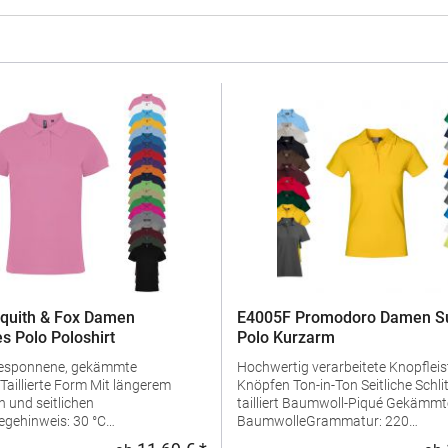
quith & Fox Damen
E4005F Promodoro Damen Su
s Polo Poloshirt
Polo Kurzarm
gesponnene, gekämmte
Hochwertig verarbeitete Knopfleist
Knöpfen Ton-in-Ton Seitliche Schlitze Leicht
 und seitlichen
tailliert Baumwoll-Piqué Gekämmte
egehinweis: 30 °C
BaumwolleGrammatur: 220
geln erlaubtGrammatur: 200
g/m²Materialzusammensetzung: