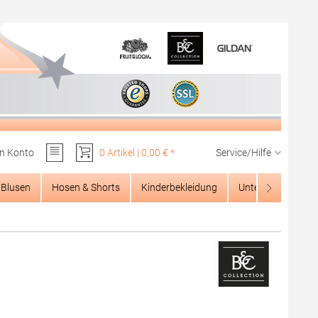
n Konto
0 Artikel | 0,00 € *
Service/Hilfe
Du hast 0 Produkte auf dem Merkzettel
Blusen
Hosen & Shorts
Kinderbekleidung
Unterwäsche