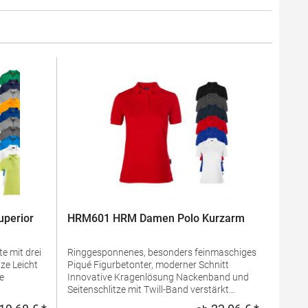
perior
HRM601 HRM Damen Polo Kurzarm
e mit drei
Ringgesponnenes, besonders feinmaschiges
Piqué Figurbetonter, moderner Schnitt
Innovative Kragenlösung Nackenband und
Seitenschlitze mit Twill-Band verstärkt
 100%
Kragen und Ärmelabschluss aus 1x1 Ripp-