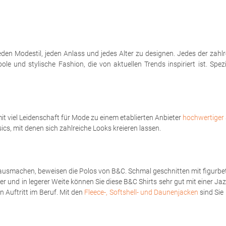
eden Modestil, jeden Anlass und jedes Alter zu designen. Jedes der zahl
le und stylische Fashion, die von aktuellen Trends inspiriert ist. Spe
t viel Leidenschaft für Mode zu einem etablierten Anbieter
hochwertiger 
sics, mit denen sich zahlreiche Looks kreieren lassen.
ausmachen, beweisen die Polos von B&C. Schmal geschnitten mit figurbet
er und in legerer Weite können Sie diese B&C Shirts sehr gut mit einer Ja
 Auftritt im Beruf. Mit den
Fleece-, Softshell- und Daunenjacken
sind Sie 