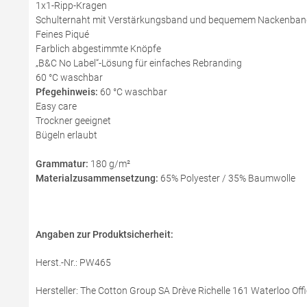
1x1-Ripp-Kragen
Schulternaht mit Verstärkungsband und bequemem Nackenban
Feines Piqué
Farblich abgestimmte Knöpfe
„B&C No Label“-Lösung für einfaches Rebranding
60 °C waschbar
Pfegehinweis:
60 °C waschbar
Easy care
Trockner geeignet
Bügeln erlaubt
Grammatur:
180 g/m²
Materialzusammensetzung:
65% Polyester / 35% Baumwolle
Angaben zur Produktsicherheit:
Herst.-Nr.: PW465
Hersteller: The Cotton Group SA Drève Richelle 161 Waterloo Offi