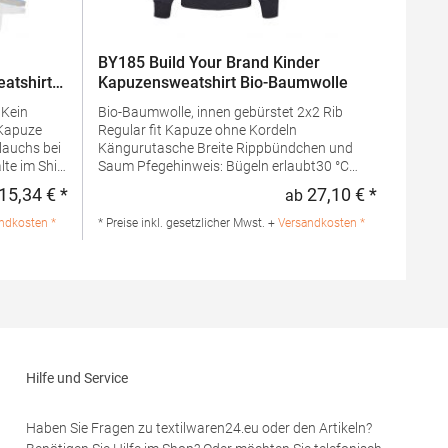
BY185 Build Your Brand Kinder
atshirt
Kapuzensweatshirt Bio-Baumwolle
n
Bio-Baumwolle, innen gebürstet 2x2 Rib
Regular fit Kapuze ohne Kordeln
lauchs bei
Kängurutasche Breite Rippbündchen und
lte im Shirt
Saum Pfegehinweis: Bügeln erlaubt30 °C
White: 257
waschbarMaterialzusammensetzung: 100%
15,34 € *
27,10 € *
ab
Regulärer Preis:
Regulärer 
: 50%
Baumwolle, Ribbündchen: 65% Polyester /
 Grey: 60%
35% BaumwolleAngaben zur
ndkosten *
* Preise inkl. gesetzlicher Mwst. +
Versandkosten *
ben zur
Produktsicherheit: Herst.-Nr.:
BY185Hersteller: TB International GmbH Dr.-
ear EU
Robert-Murjahn-Str. 7 64372 Ober-Ramstadt
20 1050
Deutschland E-Mail: info@tbint.de
om
Hilfe und Service
Haben Sie Fragen zu textilwaren24.eu oder den Artikeln?