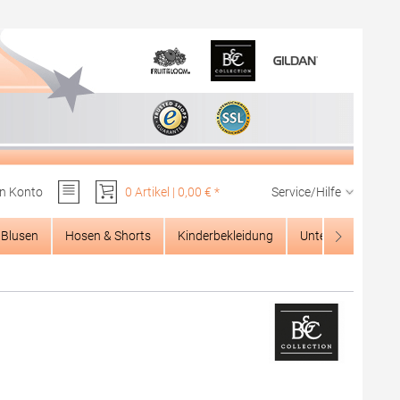
n Konto
0 Artikel | 0,00 € *
Service/Hilfe
Du hast 0 Produkte auf dem Merkzettel
Blusen
Hosen & Shorts
Kinderbekleidung
Unterwäsche