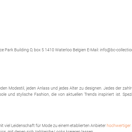
ce Park Building O, box 5 1410 Waterloo Belgien E-Mail: info@bc-collectio
eden Modestil, jeden Anlass und jedes Alter zu designen. Jedes der zahl
le und stylische Fashion, die von aktuellen Trends inspiriert ist. Spe
t viel Leidenschaft für Mode zu einem etablierten Anbieter
hochwertiger 
sics, mit denen sich zahlreiche Looks kreieren lassen.