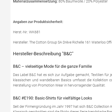
Materialzusammensetzung:
80% Baumwolle / 20% Polyester
Angaben zur Produktsicherheit:
Herst.-Nr.: WK681
Hersteller: The Cotton Group SA Drève Richelle 161 Waterloo Offi
Hersteller-Beschreibung "B&C"
B&C – vielseitige Mode für die ganze Familie
Das Label B&C hat es sich zur Aufgabe gemacht, Textilien für j
klassischen und wandelbaren Basics umfasst die Kollektion coo
Herstellung von Promotion Wear in hervorragender Qualität.
B&C #E190: Basic-Shirts für vielfältige Looks
Seit der Firmengründung im Jahr 1997 hat sich B&C Collection mi
Klassisch geschnitten sind die Shirts dieser Serie trendstarke Ba