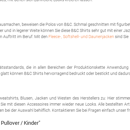
ausmachen, beweisen die Polos von B&C. Schmal geschnitten mit figurbet
er und in legerer Weite können Sie diese B&C Shirts sehr gut mit einer Ja
 Auftritt im Beruf. Mit den
Fleece-, Softshell- und Daunenjacken
sind Sie 
tsstandards, die in allen Bereichen der Produktionskette Anwendung
h glatt können B&C Shirts hervorragend bedruckt oder bestickt und dadurch
e Sweatshirts, Blusen, Jacken und Westen des Herstellers zu: Hier stimm
ie mit diesen Accessoires immer wieder neue Looks. Alle bestellten Art
 bei der Auswahl behilflich. Kontaktieren Sie bei Fragen einfach unser fr
ullover / Kinder"