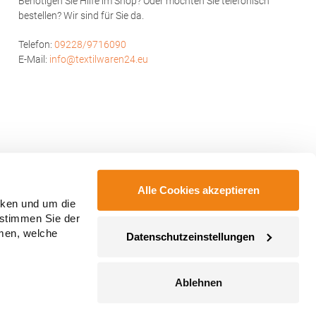
Benötigen Sie Hilfe im Shop? Oder möchten Sie telefonisch
bestellen? Wir sind für Sie da.
Telefon:
09228/9716090
E-Mail:
info@textilwaren24.eu
Alle Cookies akzeptieren
cken und um die
 stimmen Sie der
mmen, welche
Datenschutzeinstellungen
Ablehnen
ahmegebühren, wenn nicht anders angegeben.