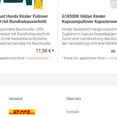
st Hoods Kinder Pullover
G18500K Gildan Kinder
t mit Rundhalsausschnitt
Kapuzenpullover Kapuzenswe
Heavy Blend
sponnene Baumwolle / 20%
Kinder Sweatshirt Kängurutasche Kei
Zugband in Kapuze Doppellagige Kapuze
band Stylische
Durch eine Vierteldrehung des Sch
der Verarbeitung wird eine Mittelfa
e ideale Oberfläche zum
vermiedenGrammatur: 271 g/m² (
11,59 € *
ab
:
Regulärer Preis:
g/m²) Materialzusammensetzung
r gut für eigenes Branding
Baumwolle / 50% Polyester (Sport
 gesetzlicher Mwst. +
Versandkosten *
* Preise inkl. gesetzlicher Mwst. +
Versa
Polyester / 40% Baumwolle)Anga
, -Saum und -Bündchen
Produktsicherheit: Herst.-Nr.:
: 280
18500BHersteller: Gildan Activew
ialzusammensetzung: 80%
Avenue Louise 65 Box 11 Office 2
/ 20% Polyester (Charcoal
Brüssel Belgien E-Mail:
52% Baumwolle / 48% Polyester),
Customerservice@gildanonline.c
rey: 75% Baumwolle / 25%
Angaben zur
Versand
Über Uns
erheit: Herst.-Nr.: JH030J
 Norty B.V., Kingsfordweg 151,
terdam Niederlande E-Mail:
Kontakt
.com