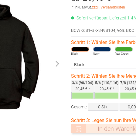
* inkl. MwSt.
zzgl. Versandkosten
Sofort verfügbar, Lieferzeit 1-4
BCWK681-BK-3498104
,
von
: B&C
Schritt 1: Wählen Sie Ihre Farb
Black
Navy
Real Green
Schritt 2: Wählen Sie Ihre Men
3/4 (98/104)
5/6 (110/116)
7/8 (122
20,45 € *
20,45 € *
20,45 €
Gesamt:
0
Stk.
0,0
Schritt 3: Legen Sie nun Ihre W
In den Warenk