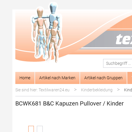
springen
Zur Hauptnavigation springen
Home
Artikel nach Marken
Artikel nach Gruppen
>
>
Sie sind hier: Textilwaren24.eu
Kinderbekleidung
Kind
BCWK681 B&C Kapuzen Pullover / Kinder
Bildergalerie überspringen