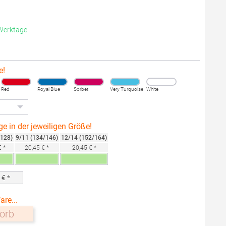
 Werktage
e!
Red
Royal Blue
Sorbet
Very Turquoise
White
ge in der jeweiligen Größe!
/128)
9/11 (134/146)
12/14 (152/164)
 *
20,45 € *
20,45 € *
0
€ *
are...
orb