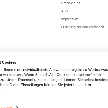
Datenschutz
AGB
Impressum
Erklärung zur Barrierefreiheit
t Cookies
 Ihnen eine individualisierte Auswahl zu zeigen, zu Werbezwe
zu verbessern. Wenn Sie auf „Alle Cookies akzeptieren“ klicken,
zu. Unter „Datenschutzeinstellungen“ können Sie selbst besti
ten. Diese Einstellungen können Sie jederzeit ändern.
Vertrag widerrufen
z
e Preise inkl. gesetzl. Mehrwertsteuer zzgl.
Versandkosten
und ggf. Nachn
 zeigen