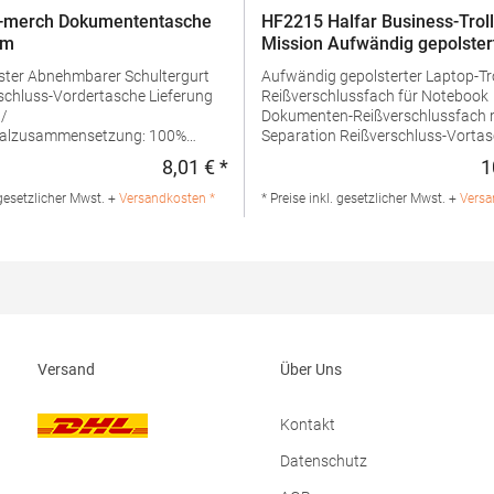
-merch Dokumententasche
HF2215 Halfar Business-Trol
am
Mission Aufwändig gepolster
Laptop-Trolley
chultergurt
Aufwändig gepolsterter Laptop-Tr
luss-Vordertasche Lieferung
Reißverschlussfach für Notebook
 /
Dokumenten-Reißverschlussfach 
ialzusammensetzung: 100%
Separation Reißverschluss-Vortasche mit
ngaben zur
Organizer-Elementen Reißverschluss-
8,01 € *
1
:
Regulärer Preis:
rheit: Herst.-Nr.:
Vortasche Handgriff Abnehmbarer, 2-seitig
teller: printwear.eu GmbH & Co.
längenverstellbarer Schultergurt m
 gesetzlicher Mwst. +
Versandkosten *
* Preise inkl. gesetzlicher Mwst. +
Versa
anddamm 199 44139 Dortmund
genähtem Schulterpolster Rückseitige
 E-Mail: info@printwear.eu
Befestigungsschlaufe für Gepäck-
Teleskopgriff Lieferung ohne
Inhalt/DekoMaterialzusammenset
100% PolyesterAngaben zur
Produktsicherheit: Herst.-Nr.:
1812215Hersteller: Halfar Syst
Ludwig-Erhard-Allee 23 33719 Biel
Versand
Über Uns
Deutschland E-Mail: info@halfa
Kontakt
Datenschutz