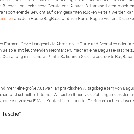
ücher und technische Geräte von A nach B transportieren möchten, e
ransportierende Gewicht auf dem gesamten Rücken verteilt werden kann. 
aschen
aus dem Hause BagBase wird von Barrel Bags erweitert. Diese kö
rten Formen. Gezielt eingesetzte Akzente wie Gurte und Schnallen oder 
m Beispiel mit leuchtenden Neonfarben, machen eine BagBase-Tasche z
e Gestaltung mit Transfer-Prints. So können Sie eine bedruckte BagBase 
und mehr eine große Auswahl an praktischen Alltagsbegleitern von BagBa
iziert und schnell im Internet. Wir bieten Ihnen viele Zahlungsmethoden
ndenservice via E-Mail, Kontaktformular oder Telefon erreichen. Unser k
e Tasche"