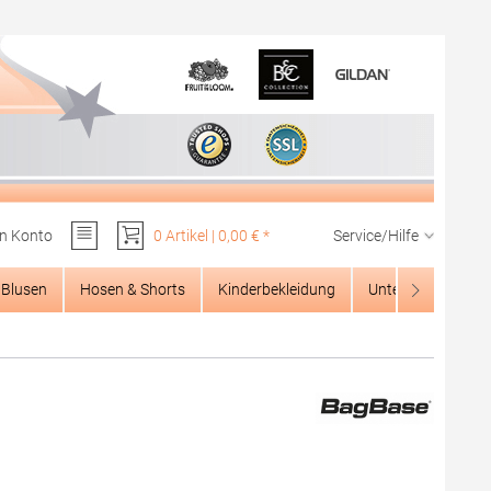
n Konto
0 Artikel | 0,00 € *
Service/Hilfe
Du hast 0 Produkte auf dem Merkzettel
Blusen
Hosen & Shorts
Kinderbekleidung
Unterwäsche