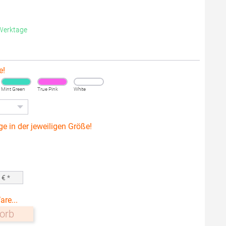
 Werktage
e!
Mint Green
True Pink
White
ge in der jeweiligen Größe!
0
€ *
are...
orb