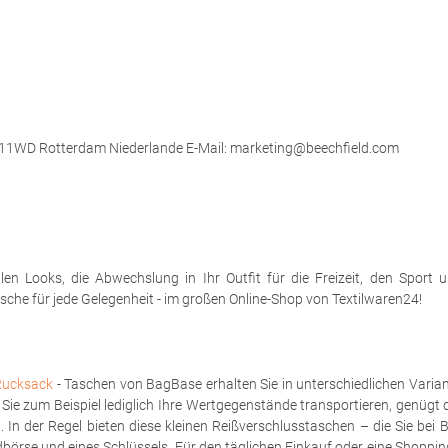
 3011WD Rotterdam Niederlande E-Mail: marketing@beechfield.com
len Looks, die Abwechslung in Ihr Outfit für die Freizeit, den Sport 
asche für jede Gelegenheit - im großen Online-Shop von Textilwaren24!
Rucksack
- Taschen von BagBase erhalten Sie in unterschiedlichen Varia
 zum Beispiel lediglich Ihre Wertgegenstände transportieren, genügt da
. In der Regel bieten diese kleinen Reißverschlusstaschen – die Sie b
börse und eines Schlüssels. Für den täglichen Einkauf oder eine Shoppi