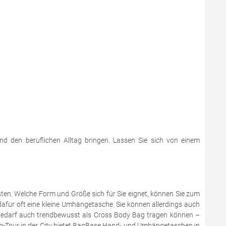
und den beruflichen Alltag bringen. Lassen Sie sich von einem
nten. Welche Form und Größe sich für Sie eignet, können Sie zum
für oft eine kleine Umhängetasche. Sie können allerdings auch
ei Bedarf auch trendbewusst als Cross Body Bag tragen können –
ng-Tour in der City bietet BagBase Hand- und Umhängetaschen in