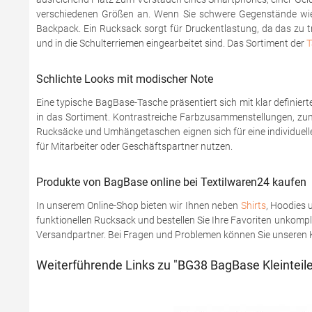
verschiedenen Größen an. Wenn Sie schwere Gegenstände wie B
Backpack. Ein Rucksack sorgt für Druckentlastung, da das zu t
und in die Schulterriemen eingearbeitet sind. Das Sortiment der
T
Schlichte Looks mit modischer Note
Eine typische BagBase-Tasche präsentiert sich mit klar definie
in das Sortiment. Kontrastreiche Farbzusammenstellungen, zu
Rucksäcke und Umhängetaschen eignen sich für eine individuell
für Mitarbeiter oder Geschäftspartner nutzen.
Produkte von BagBase online bei Textilwaren24 kaufen
In unserem Online-Shop bieten wir Ihnen neben
Shirts
, Hoodies 
funktionellen Rucksack und bestellen Sie Ihre Favoriten unkompl
Versandpartner. Bei Fragen und Problemen können Sie unseren Ku
Weiterführende Links zu "BG38 BagBase Kleinteil