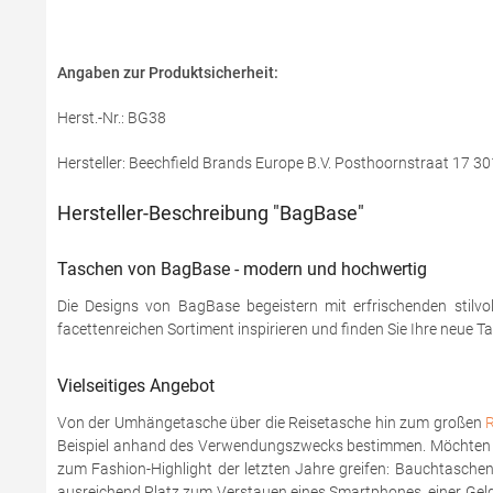
Angaben zur Produktsicherheit:
Herst.-Nr.: BG38
Hersteller: Beechfield Brands Europe B.V. Posthoornstraat 17
Hersteller-Beschreibung "BagBase"
Taschen von BagBase - modern und hochwertig
Die Designs von BagBase begeistern mit erfrischenden stilvol
facettenreichen Sortiment inspirieren und finden Sie Ihre neue T
Vielseitiges Angebot
Von der Umhängetasche über die Reisetasche hin zum großen
Beispiel anhand des Verwendungszwecks bestimmen. Möchten Sie
zum Fashion-Highlight der letzten Jahre greifen: Bauchtaschen
ausreichend Platz zum Verstauen eines Smartphones, einer Geld