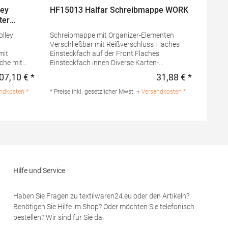
ley
HF15013 Halfar Schreibmappe WORK
ter
olley
Schreibmappe mit Organizer-Elementen
Verschließbar mit Reißverschluss Flaches
mit
Einsteckfach auf der Front Flaches
Einsteckfach innen Diverse Karten-
Einsteckfächer Gummischlaufen für z.B.
07,10 € *
31,88 € *
Regulärer Preis:
Regulärer 
USB-Stick, Kugelschreiber etc. Klett-Lasche
it
zum Aufstellen von digitalen Geräten
ndkosten *
* Preise inkl. gesetzlicher Mwst. +
Versandkosten *
Inklusive Schreibblock Lieferung ohne
Trolley
Inhalt/DekoMaterialzusammensetzung:
100% PolyesterAngaben zur
zung:
Produktsicherheit: Herst.-Nr.:
1815013Hersteller: Halfar System GmbH
Ludwig-Erhard-Allee 23 33719 Bielefeld
em GmbH
Deutschland E-Mail: info@halfar.com
efeld
Hilfe und Service
r.com
Haben Sie Fragen zu textilwaren24.eu oder den Artikeln?
Benötigen Sie Hilfe im Shop? Oder möchten Sie telefonisch
bestellen? Wir sind für Sie da.