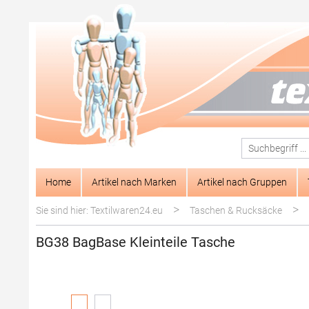
springen
Zur Hauptnavigation springen
Home
Artikel nach Marken
Artikel nach Gruppen
>
>
Sie sind hier: Textilwaren24.eu
Taschen & Rucksäcke
BG38 BagBase Kleinteile Tasche
Bildergalerie überspringen