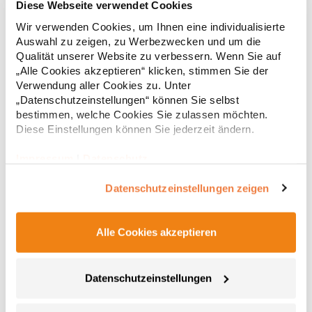
Diese Webseite verwendet Cookies
Bluse (Damenbluse/Langarm)
Wir verwenden Cookies, um Ihnen eine individualisierte
Pflegeleichtes Easy-Care-Material Abgerundeter Saum Zwei
Knöpfe an Ärmel Gleichfarbige Knöpfe Grammatur: 105 g/m²
Auswahl zu zeigen, zu Werbezwecken und um die
(White: 115 g/m²) Materialzusammensetzung: 65% Polyester /
Qualität unserer Website zu verbessern. Wenn Sie auf
35% BaumwolleAngaben zur Produktsicherheit: Herst.-Nr.:
„Alle Cookies akzeptieren“ klicken, stimmen Sie der
PR300Hersteller: Premier Clothing Ltd President Kennedylaan
17,69 € *
ab
Verwendung aller Cookies zu. Unter
Regu
19 Office 3.39 2517JK Gravenhage Niederlande E-Mail:
„Datenschutzeinstellungen“ können Sie selbst
info@premierworkwear.com
* Preise inkl. gesetzlicher Mwst. +
Versandkosten *
bestimmen, welche Cookies Sie zulassen möchten.
Diese Einstellungen können Sie jederzeit ändern.
Impressum
|
Datenschutz
Datenschutzeinstellungen zeigen
Alle Cookies akzeptieren
Datenschutzeinstellungen
PW212 Premier Workwear Piloten Hemd kurzarm