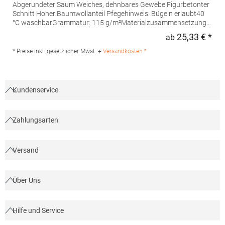
Abgerundeter Saum Weiches, dehnbares Gewebe Figurbetonter
Schnitt Hoher Baumwollanteil Pfegehinweis: Bügeln erlaubt40
°C waschbarGrammatur: 115 g/m²Materialzusammensetzung:
97% Baumwolle / 3% ElasthanAngaben zur
25,33 € *
ab
Regu
Produktsicherheit: Herst.-Nr.: PR244 Hersteller: Premier Clothing
Ltd President Kennedylaan 19 Office 3.39 2517JK Gravenhage
* Preise inkl. gesetzlicher Mwst. +
Versandkosten *
Niederlande E-Mail: info@premierworkwear.com
Kundenservice
Zahlungsarten
Versand
Über Uns
Hilfe und Service