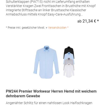
Schulterklappen (PW715) nicht im Lieferumfang enthalten
Verstärkter Kragen Zwei Fronttaschen in Brusthöhe mit Knopf
Integrierte Stifttasche an linker Brusttasche Klassischer
Armabschluss mittels Knopf Easy-Care-Ausführung
Grammatur: 105 g/m²Materialzusammensetzung: 65%
21,34 € *
ab
Regu
Polyester / 35% BaumwolleAngaben zur
Produktsicherheit: Herst.-Nr.: PR210Hersteller: Premier Clothing
* Preise inkl. gesetzlicher Mwst. +
Versandkosten *
Ltd President Kennedylaan 19 Office 3.39 2517JK Gravenhage
Niederlande E-Mail: info@premierworkwear.com
PW244 Premier Workwear Herren Hemd mit weichem
dehnbarem Gewebe
Angenähter Schlitz für einen nahtlosen Look Haifischkragen