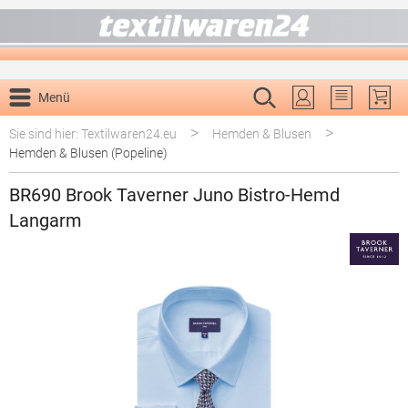
alt springen
Menü
Du hast 0 P
>
>
Sie sind hier: Textilwaren24.eu
Hemden & Blusen
Hemden & Blusen (Popeline)
BR690 Brook Taverner Juno Bistro-Hemd
Langarm
Bildergalerie überspringen