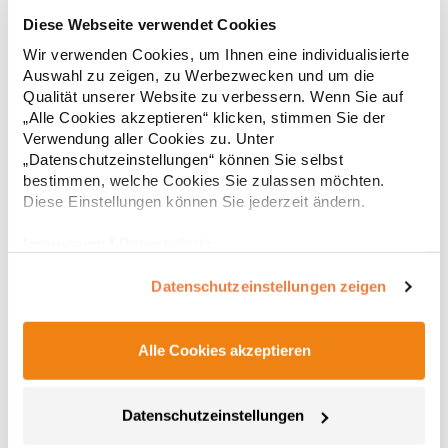
BR803 Brook Taverner Verona Bistro-Bluse für Damen
Diese Webseite verwendet Cookies
Wir verwenden Cookies, um Ihnen eine individualisierte
Kurzarm Damenbluse Rundhals Details an der Vorderfalte Bust
Auswahl zu zeigen, zu Werbezwecken und um die
darts Sportmanschette mit goldenem Knopf Goldener
Qualität unserer Website zu verbessern. Wenn Sie auf
Reissverschluss am Rücken Maschinell waschbar bis 30
„Alle Cookies akzeptieren“ klicken, stimmen Sie der
°CGrammatur: 140 g/m² Materialzusammensetzung: 100%
Verwendung aller Cookies zu. Unter
PolyesterAngaben zur Produktsicherheit: Herst.-Nr.:
46,92 € *
ab
„Datenschutzeinstellungen“ können Sie selbst
Regu
2280 Hersteller: Brook Taverner BV Keizersgracht 482 1071EG
bestimmen, welche Cookies Sie zulassen möchten.
Amsterdam Niederlande E-Mail: sales@brooktaverner.com
* Preise inkl. gesetzlicher Mwst. +
Versandkosten *
Diese Einstellungen können Sie jederzeit ändern.
Impressum
|
Datenschutz
Datenschutzeinstellungen zeigen
Alle Cookies akzeptieren
Datenschutzeinstellungen