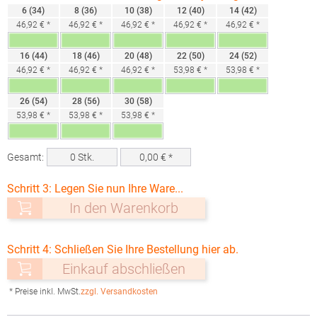
6 (34)
8 (36)
10 (38)
12 (40)
14 (42)
46,92 € *
46,92 € *
46,92 € *
46,92 € *
46,92 € *
16 (44)
18 (46)
20 (48)
22 (50)
24 (52)
46,92 € *
46,92 € *
46,92 € *
53,98 € *
53,98 € *
26 (54)
28 (56)
30 (58)
53,98 € *
53,98 € *
53,98 € *
Gesamt:
0
Stk.
0,00
€ *
Schritt 3: Legen Sie nun Ihre Ware...
In den Warenkorb
Schritt 4: Schließen Sie Ihre Bestellung hier ab.
Einkauf abschließen
* Preise inkl. MwSt.
zzgl. Versandkosten