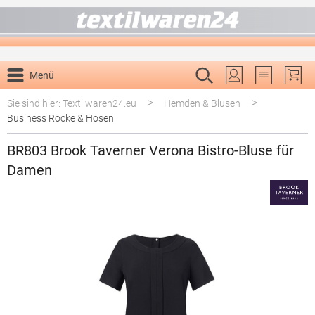
alt springen
Menü
Du hast 0 P
>
>
Sie sind hier: Textilwaren24.eu
Hemden & Blusen
Business Röcke & Hosen
BR803 Brook Taverner Verona Bistro-Bluse für
Damen
Bildergalerie überspringen