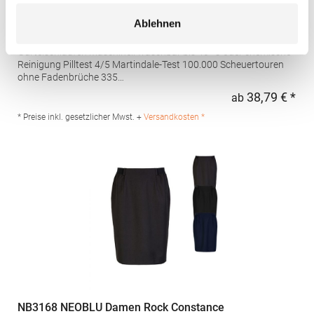
BR751 Brook Taverner Bistro-Hose Mars
Ablehnen
Ohne Bundfalte Zwei Seitentaschen Eine Gesäßtasche
Gürtelschlaufen Maschinell waschbar bis 40° C oder chemische
Reinigung Pilltest 4/5 Martindale-Test 100.000 Scheuertouren
ohne Fadenbrüche 335
g/lfmBrookTavernerOneCollectionGrammatur: 223
38,79 € *
ab
Regu
g/m²Materialzusammensetzung: 100% PolyesterAngaben zur
Produktsicherheit: Herst.-Nr.: 8648Hersteller: Brook Taverner BV
* Preise inkl. gesetzlicher Mwst. +
Versandkosten *
Keizersgracht 482 1071EG Amsterdam Niederlande E-Mail:
sales@brooktaverner.com
NB3168 NEOBLU Damen Rock Constance