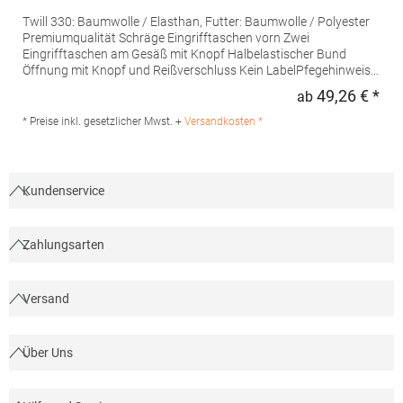
Twill 330: Baumwolle / Elasthan, Futter: Baumwolle / Polyester
Premiumqualität Schräge Eingrifftaschen vorn Zwei
Eingrifftaschen am Gesäß mit Knopf Halbelastischer Bund
Öffnung mit Knopf und Reißverschluss Kein LabelPfegehinweis:
Trockner geeignet30 °C waschbarBügeln
49,26 € *
ab
Regu
erlaubtMaterialzusammensetzung: 98% Baumwolle / 2%
Elasthan, Futter: 65% Baumwolle / 35% PolyesterAngaben zur
* Preise inkl. gesetzlicher Mwst. +
Versandkosten *
Produktsicherheit: Herst.-Nr.: 03178 Hersteller: SOLO INVEST
FRANCE SAS, 92 Rue Réaumur, 75002 Paris, Frankreich, E-Mail:
contact@neoblu.com
Kundenservice
Zahlungsarten
Versand
Über Uns