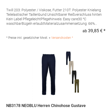
Twill 203: Polyester / Viskose, Futter 210T: Polyester Knielang
Teilelastischer Taillenbund Unsichtbarer Reißverschluss hinten
Kein Label PflegeleichtPfegehinweis: Easy care30 °C
waschbarBügeln erlaubtMaterialzusammensetzung: 66%
Polyester / 34% Viskose, Futter: 100% PolyesterAngaben zur
39,85 € *
ab
Regu
Produktsicherheit: Herst.-Nr.: 03168 Hersteller: SOLO INVEST
FRANCE SAS, 92 Rue Réaumur, 75002 Paris, Frankreich, E-Mail:
* Preise inkl. gesetzlicher Mwst. +
Versandkosten *
contact@neoblu.com
NB3178 NEOBLU Herren Chinohose Gustave