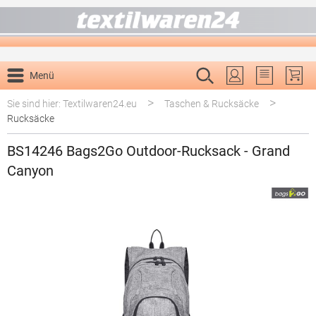
alt springen
Menü
Du hast 0 P
>
>
Sie sind hier: Textilwaren24.eu
Taschen & Rucksäcke
Rucksäcke
BS14246 Bags2Go Outdoor-Rucksack - Grand
Canyon
Bildergalerie überspringen