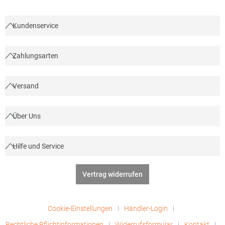
sales@beechfield.comMaterialzusammensetzung: 100%
Polyester
Kundenservice
Zahlungsarten
Versand
Über Uns
Hilfe und Service
Vertrag widerrufen
Cookie-Einstellungen
Händler-Login
Rechtliche Pflichtinformationen
Widerrufsformular
Kontakt