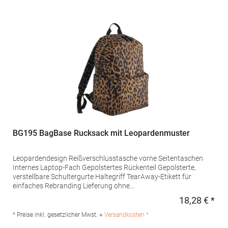
Europe B.V., Posthoornstraat 17, 301 IWD Rotterdam, The
Netherlandswww.beechfieldbrands.com,
sales@beechfield.comMaterialzusammensetzung: 100%
Polyester
BG195 BagBase Rucksack mit Leopardenmuster
Leopardendesign Reißverschlusstasche vorne Seitentaschen
Internes Laptop-Fach Gepolstertes Rückenteil Gepolsterte,
verstellbare Schultergurte Haltegriff TearAway-Etikett für
einfaches Rebranding Lieferung ohne
Dekoration/InhaltPfegehinweis: nicht waschbarAngaben zur
18,28 € *
Regu
Produktsicherheit: Herstellernummer:BG195Beechfield Brands
Europe B.V., Posthoornstraat 17, 301 IWD Rotterdam, The
* Preise inkl. gesetzlicher Mwst. +
Versandkosten *
Netherlandswww.beechfieldbrands.com,