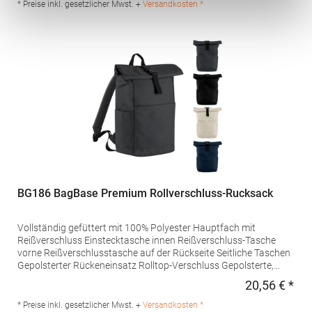
Produktsicherheit: Herstellernummer:BG185SBeechfield Brands
* Preise inkl. gesetzlicher Mwst. +
Versandkosten *
Europe B.V., Posthoornstraat 17, 301 IWD Rotterdam, The
Netherlandswww.beechfieldbrands.com,
sales@beechfield.comMaterialzusammensetzung: 100%
Polyester
BG186 BagBase Premium Rollverschluss-Rucksack
Vollständig gefüttert mit 100% Polyester Hauptfach mit
Reißverschluss Einstecktasche innen Reißverschluss-Tasche
vorne Reißverschlusstasche auf der Rückseite Seitliche Taschen
Gepolsterter Rückeneinsatz Rolltop-Verschluss Gepolsterte,
verstellbare Schultergurte Abreißetikett Volumen:
20,56 € *
Regu
18 LiterPfegehinweis: HandwäscheAngaben zur
Produktsicherheit: Herstellernummer:BG186Beechfield Brands
* Preise inkl. gesetzlicher Mwst. +
Versandkosten *