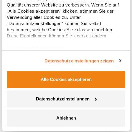
Regu
Produktsicherheit: Herstellernummer:BG185Beechfield Brands
Qualität unserer Website zu verbessern. Wenn Sie auf
Europe B.V., Posthoornstraat 17, 301 IWD Rotterdam, The
* Preise inkl. gesetzlicher Mwst. +
Versandkosten *
„Alle Cookies akzeptieren“ klicken, stimmen Sie der
Netherlandswww.beechfieldbrands.com,
sales@beechfield.comMaterialzusammensetzung: 100%
Verwendung aller Cookies zu. Unter
Polyester
„Datenschutzeinstellungen“ können Sie selbst
bestimmen, welche Cookies Sie zulassen möchten.
Diese Einstellungen können Sie jederzeit ändern.
Impressum
|
Datenschutz
Datenschutzeinstellungen zeigen
Alle Cookies akzeptieren
BG185S BagBase Premium Mini Rucksack
Datenschutzeinstellungen
Vollständig gefüttert mit 100% Polyester Hauptfach mit
Reißverschluss Reißverschluss-Tasche vorne
Reißverschlusstasche auf der Rückseite Seitliche Taschen
Gepolsterter Rückeneinsatz Gepolsterte, verstellbare
Ablehnen
Schultergurte Haltegriff Abreißetikett Volumen:
15,05 € *
Regu
12 LiterPfegehinweis: HandwäscheAngaben zur