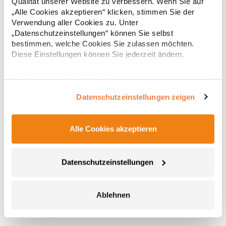
Qualität unserer Website zu verbessern. Wenn Sie auf
BaumwolleAngaben zur Produktsicherheit: Herst.-Nr.:
„Alle Cookies akzeptieren“ klicken, stimmen Sie der
1816071Hersteller: Halfar System GmbH Ludwig-Erhard-Allee
Verwendung aller Cookies zu. Unter
23 33719 Bielefeld Deutschland E-Mail: info@halfar.com
„Datenschutzeinstellungen“ können Sie selbst
bestimmen, welche Cookies Sie zulassen möchten.
Diese Einstellungen können Sie jederzeit ändern.
Impressum
|
Datenschutz
Datenschutzeinstellungen zeigen
Alle Cookies akzeptieren
BG187 BagBase Premium Umhängetasche
Vollständig gefüttert mit 100% Polyester Leicht zugängliche
Datenschutzeinstellungen
Öffnung mit 2-Wege-Reißverschluss Reißverschluss-Tasche
vorne Voll verstellbarer Taillenriemen Abreißetikett Volumen: ca.
2 LiterPfegehinweis: HandwäscheAngaben zur
Ablehnen
Produktsicherheit: Herstellernummer:BG187Beechfield Brands
8,16 € *
Regu
Europe B.V., Posthoornstraat 17, 301 IWD Rotterdam, The
Netherlandswww.beechfieldbrands.com,
* Preise inkl. gesetzlicher Mwst. +
Versandkosten *
sales@beechfield.comMaterialzusammensetzung: 100%