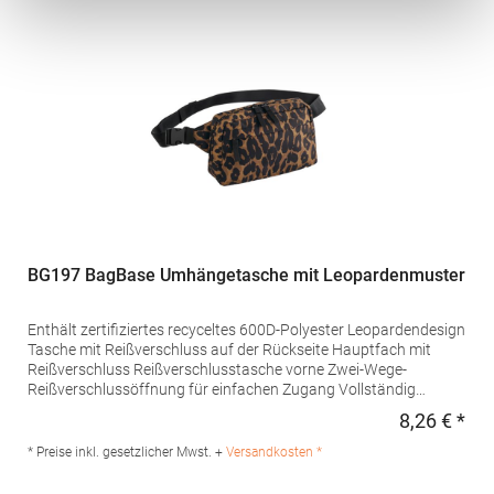
Polyester
BG197 BagBase Umhängetasche mit Leopardenmuster
Enthält zertifiziertes recyceltes 600D-Polyester Leopardendesign
Tasche mit Reißverschluss auf der Rückseite Hauptfach mit
Reißverschluss Reißverschlusstasche vorne Zwei-Wege-
Reißverschlussöffnung für einfachen Zugang Vollständig
verstellbarer Taillengurt TearAway-Etikett für einfaches
8,26 € *
Regu
Rebranding Lieferung ohne Dekoration/InhaltPfegehinweis:
nicht waschbarAngaben zur
* Preise inkl. gesetzlicher Mwst. +
Versandkosten *
Produktsicherheit: Herstellernummer:BG197Beechfield Brands
Europe B.V., Posthoornstraat 17, 301 IWD Rotterdam, The