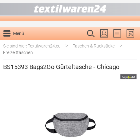
alt springen
Menü
Du hast 0 P
>
>
Sie sind hier: Textilwaren24.eu
Taschen & Rucksäcke
Freizeittaschen
BS15393 Bags2Go Gürteltasche - Chicago
Bildergalerie überspringen