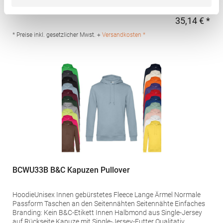
Necktape Kängurutasche Innenseite angeraut Femininer Schnitt
Waschbar bis 60 °CGrammatur: 300
35,14 € *
Regu
g/m²Materialzusammensetzung: 80% Baumwolle / 20%
PolyesterAngaben zur Produktsicherheit: Herst.-Nr.:
* Preise inkl. gesetzlicher Mwst. +
Versandkosten *
JN051Hersteller: Gustav Daiber GmbH Vor dem Weißen Stein
25-31 72461 Albstadt Deutschland E-Mail: info@daiber.de
BCWU33B B&C Kapuzen Pullover
HoodieUnisex Innen gebürstetes Fleece Lange Ärmel Normale
Passform Taschen an den Seitennähten Seitennähte Einfaches
Branding: Kein B&C-Etikett Innen Halbmond aus Single-Jersey
auf Rückseite Kapuze mit Single-Jersey-Futter Qualitativ