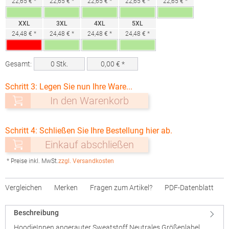
22,65 € *
22,65 € *
22,65 € *
22,65 € *
22,65 € *
XXL
3XL
4XL
5XL
24,48 € *
24,48 € *
24,48 € *
24,48 € *
Gesamt:
0
Stk.
0,00
€ *
Schritt 3: Legen Sie nun Ihre Ware...
In den Warenkorb
Schritt 4: Schließen Sie Ihre Bestellung hier ab.
Einkauf abschließen
* Preise inkl. MwSt.
zzgl. Versandkosten
Vergleichen
Merken
Fragen zum Artikel?
PDF-Datenblatt
Beschreibung
HoodieInnen angerauter Sweatstoff Neutrales Größenlabel