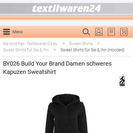
alt springen
Menü
Du hast 0 P
>
>
Sie sind hier: Textilwaren24.eu
Sweat-Shirts
>
Sweat Shirts für Sie & Ihn
Sweat Shirts für Sie & Ihn (Hooded)
BY026 Build Your Brand Damen schweres
Kapuzen Sweatshirt
Bildergalerie überspringen