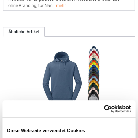
ohne Branding, für Nac…
mehr
Ähnliche Artikel
JZ996M JERZEES Nublend® Kapuzen-Sweatshirt
Diese Webseite verwendet Cookies
NuBlend® vorgeschrumpftes pilling-resistentes 2-Enden-Fleece
Hergestellt aus in den USA angebauter Baumwolle Hohe