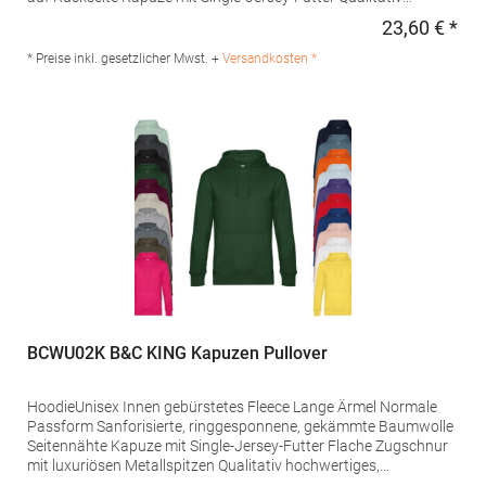
hochwertiges Nackenband mit Fischgrät-Muster Modischer
23,60 € *
Regu
Kordelzug Widerstandsfähige Qualität Weiches Handgefühl
Glatte und weiche Oberfläche aus 100 % Baumwolle In
* Preise inkl. gesetzlicher Mwst. +
Versandkosten *
Seitennaht: Weiches Satin-EtikettGrammatur: 280
g/m²Materialzusammensetzung: 80% Baumwolle / 20%
Polyester (Heather Grey: 71% Baumwolle / 25% Polyester / 4%
Viskose)Angaben zur Produktsicherheit: Herst.-Nr.:
WU33BHersteller: The Cotton Group SA Drève Richelle 161
Waterloo Office Park Building O, box 5 1410 Waterloo Belgien E-
Mail: info@bc-collection.eu
BCWU02K B&C KING Kapuzen Pullover
HoodieUnisex Innen gebürstetes Fleece Lange Ärmel Normale
Passform Sanforisierte, ringgesponnene, gekämmte Baumwolle
Seitennähte Kapuze mit Single-Jersey-Futter Flache Zugschnur
mit luxuriösen Metallspitzen Qualitativ hochwertiges,
langlebiges Nackenband Single-Jersey-Halbmond im Rücken