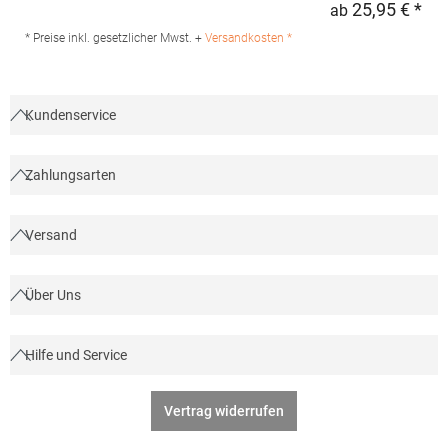
25,95 € *
ab
Regu
Sehr weiches Gewebe mit Pfirsichhauteffekt aus 100 %
Baumwolle (B&C PST-Technologie) Glatte, weiche und ebene
* Preise inkl. gesetzlicher Mwst. +
Versandkosten *
Oberfläche Weiches Doppel-Satin-EtikettGrammatur: 280
g/m²Materialzusammensetzung: 80% Baumwolle / 20%
Polyester (Heather Grey: 75% Baumwolle / 21% Polyester / 4%
Viskose), (Heather Mid Grey: 60% Baumwolle / 40%
Kundenservice
Polyester)Angaben zur Produktsicherheit: Herst.-Nr.:
WU02KHersteller: The Cotton Group SA Drève Richelle 161
Waterloo Office Park Building O, box 5 1410 Waterloo Belgien E-
Zahlungsarten
Mail: info@bc-collection.eu
Versand
Über Uns
Hilfe und Service
Vertrag widerrufen