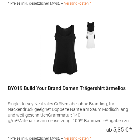
Melange: 80% Baumwolle / 20% Polyester)Angaben zur
* Preise inkl. gesetzlicher Mwst. +
Versandkosten *
Produktsicherheit: Herst.-Nr.: M92Hersteller: Mantis World
Europe GmbH Carl-Borgward-Straße 20 56566 Neuwied
Deutschland E-Mail: info@mantisworld.com
BY019 Build Your Brand Damen Trägershirt ärmellos
Single-Jersey Neutrales Größenlabel ohne Branding, für
Nackendruck geeignet Doppelte Nähte am Saum Modisch lang
und weit geschnittenGrammatur: 140
g/m²Materialzusammensetzung: 100% BaumwolleAngaben zur
Produktsicherheit: Herst.-Nr.: BY019Hersteller: TB International
5,35 € *
ab
Regu
GmbH Dr.-Robert-Murjahn-Str. 7 64372 Ober-Ramstadt
Deutschland E-Mail: info@tbint.de
* Preise inkl. gesetzlicher Mwst. +
Versandkosten *