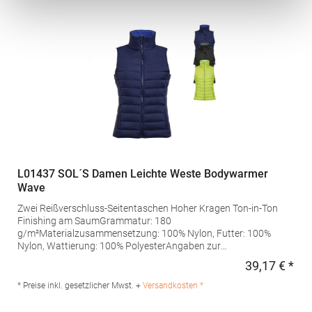
Fashion GmbH Am Gatherhof 57 40472 Düsseldorf Deutschland
E-Mail: info@promodoro.de
L01437 SOL´S Damen Leichte Weste Bodywarmer
Wave
Zwei Reißverschluss-Seitentaschen Hoher Kragen Ton-in-Ton
Finishing am SaumGrammatur: 180
g/m²Materialzusammensetzung: 100% Nylon, Futter: 100%
Nylon, Wattierung: 100% PolyesterAngaben zur
Produktsicherheit: Herst.-Nr.: 01437Hersteller: SOLO INVEST 92
39,17 € *
Regu
Rue Réaumur 75002 Paris Frankreich E-Mail:
sols@soloinvest.com
* Preise inkl. gesetzlicher Mwst. +
Versandkosten *