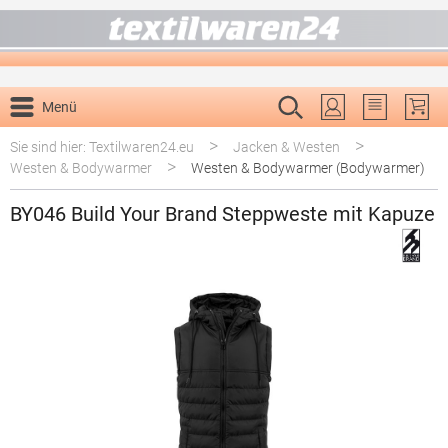
alt springen
Menü
Du hast 0 P
>
>
Sie sind hier: Textilwaren24.eu
Jacken & Westen
>
Westen & Bodywarmer
Westen & Bodywarmer (Bodywarmer)
BY046 Build Your Brand Steppweste mit Kapuze
Bildergalerie überspringen