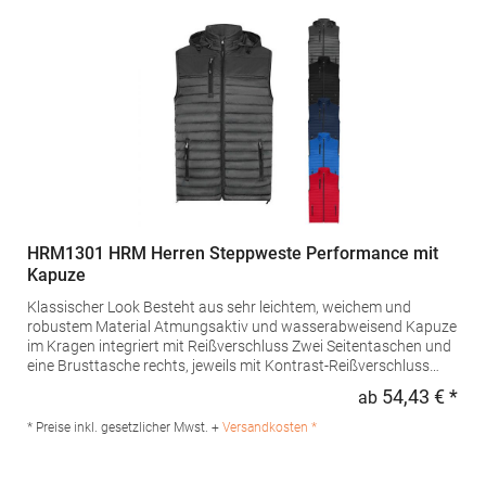
HRM1301 HRM Herren Steppweste Performance mit
Kapuze
Klassischer Look Besteht aus sehr leichtem, weichem und
robustem Material Atmungsaktiv und wasserabweisend Kapuze
im Kragen integriert mit Reißverschluss Zwei Seitentaschen und
eine Brusttasche rechts, jeweils mit Kontrast-Reißverschluss
Zwei Innentaschen und eine Veredelungstasche innen links Breit
54,43 € *
ab
Regu
gesteppte Oberfläche im Brustbereich Label-freiPfegehinweis: 40
°C waschbarGrammatur: 100 g/m²Materialzusammensetzung:
* Preise inkl. gesetzlicher Mwst. +
Versandkosten *
100% PolyamidAngaben zur Produktsicherheit: Herst.-Nr.:
1301 Hersteller: HRM Textil GmbH Welfenstraße 12 70736
Fellbach Deutschland E-Mail: info@hrm-textil.de