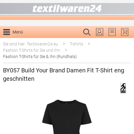
alt springen
Menü
Du hast 0 P
>
>
Sie sind hier: Textilwaren24.eu
T-shirts
>
Fashion T-Shirts für Sie und Ihn
Fashion T-Shirts für Sie & Ihn (Rundhals)
BY057 Build Your Brand Damen Fit T-Shirt eng
geschnitten
Bildergalerie überspringen