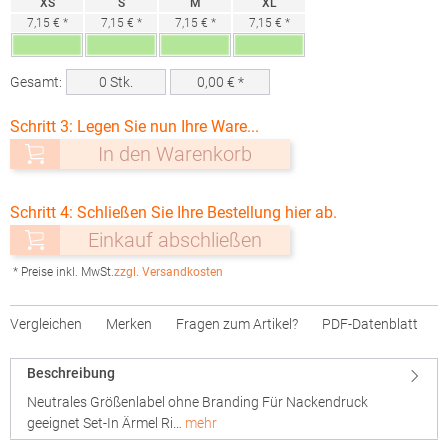
XS
S
M
XL
7,15 € *
7,15 € *
7,15 € *
7,15 € *
Gesamt:
0
Stk.
0,00
€ *
Schritt 3: Legen Sie nun Ihre Ware...
In den Warenkorb
Schritt 4: Schließen Sie Ihre Bestellung hier ab.
Einkauf abschließen
* Preise inkl. MwSt.
zzgl. Versandkosten
Vergleichen
Merken
Fragen zum Artikel?
PDF-Datenblatt
Beschreibung
Neutrales Größenlabel ohne Branding Für Nackendruck
geeignet Set-In Ärmel Ri…
mehr