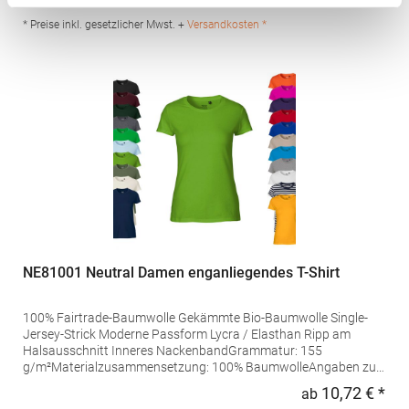
Regu
GmbH Dr.-Robert-Murjahn-Str. 7 64372 Ober-Ramstadt
Deutschland E-Mail: info@tbint.de
* Preise inkl. gesetzlicher Mwst. +
Versandkosten *
NE81001 Neutral Damen enganliegendes T-Shirt
100% Fairtrade-Baumwolle Gekämmte Bio-Baumwolle Single-
Jersey-Strick Moderne Passform Lycra / Elasthan Ripp am
Halsausschnitt Inneres NackenbandGrammatur: 155
g/m²Materialzusammensetzung: 100% BaumwolleAngaben zur
Produktsicherheit: Herst.-Nr.: O81001Hersteller: Neutral.Com
10,72 € *
ab
Regu
A/S VESTERBROGADE 149 BUILDING 6, GROUND FLOOR 1620