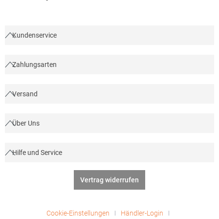
Groendahlscher Weg 87, 46446 Emmerich am Rhein,
Deutschland E-Mail: contact-dach@pfconcept.com
Kundenservice
Zahlungsarten
Versand
Über Uns
Hilfe und Service
Vertrag widerrufen
Cookie-Einstellungen
Händler-Login