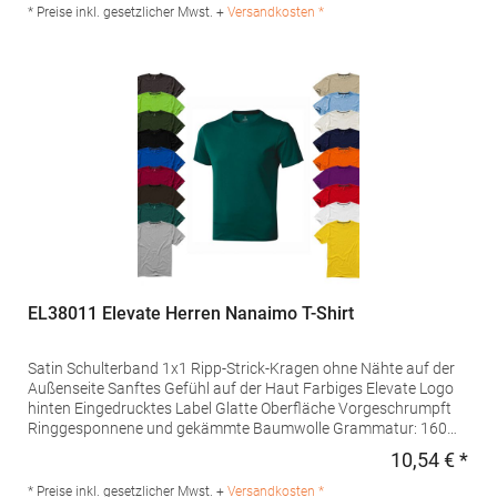
COPENHAGEN V Dänemark E-Mail: neutral@neutral.com
* Preise inkl. gesetzlicher Mwst. +
Versandkosten *
EL38011 Elevate Herren Nanaimo T-Shirt
Satin Schulterband 1x1 Ripp-Strick-Kragen ohne Nähte auf der
Außenseite Sanftes Gefühl auf der Haut Farbiges Elevate Logo
hinten Eingedrucktes Label Glatte Oberfläche Vorgeschrumpft
Ringgesponnene und gekämmte Baumwolle Grammatur: 160
g/m²Materialzusammensetzung: 100% BaumwolleArtikelname:
10,54 € *
Regu
Nanaimo T-ShirtAngaben zur Produktsicherheit: Herst.-Nr.:
38011 Hersteller: PF Concept Deutschland GmbH,
* Preise inkl. gesetzlicher Mwst. +
Versandkosten *