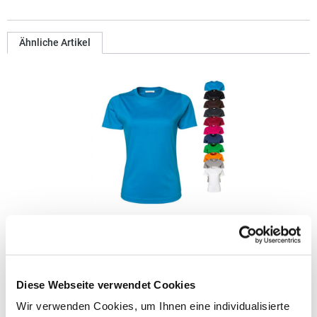
Ähnliche Artikel
TJ580N Tee Jays Damen T-Shirt aus Interlock-Material
Gekämmte, ringgesponnene Baumwolle / Interlock
Einlaufvorbehandelt Doppelnähte Modisch geschnitten
Diese Webseite verwendet Cookies
Schmaler, modischer Kragen Enzym- und
Wir verwenden Cookies, um Ihnen eine individualisierte
silikongewaschenGrammatur: 220