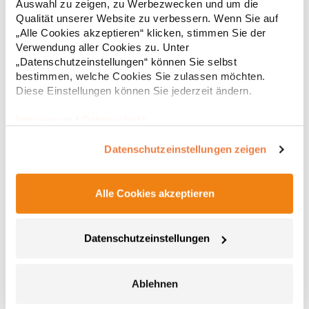
g/m²Materialzusammensetzung: 100% BaumwolleAngaben zur
Auswahl zu zeigen, zu Werbezwecken und um die
14,33 € *
ab
Regu
Produktsicherheit: Herst.-Nr.: 580Hersteller: Tee Jays A/S Lansen
Qualität unserer Website zu verbessern. Wenn Sie auf
16 9230 Svenstrup J Dänemark E-Mail: info@teejays.dk
* Preise inkl. gesetzlicher Mwst. +
Versandkosten *
„Alle Cookies akzeptieren“ klicken, stimmen Sie der
Verwendung aller Cookies zu. Unter
„Datenschutzeinstellungen“ können Sie selbst
bestimmen, welche Cookies Sie zulassen möchten.
Diese Einstellungen können Sie jederzeit ändern.
Impressum
|
Datenschutz
Datenschutzeinstellungen zeigen
Alle Cookies akzeptieren
BY193 Build Your T-Shirt extraweit
Datenschutzeinstellungen
Single Jersey Oversized fit Extra weite, überschnittene und lange
Ärmel RundhalsPfegehinweis: 30 °C waschbarBügeln
erlaubtGrammatur: 240 g/m²Materialzusammensetzung: 100%
Ablehnen
BaumwolleArtikelname: Huge TeeAngaben zur
Produktsicherheit: Herst.-Nr.: BY193Hersteller: TB International
14,39 € *
ab