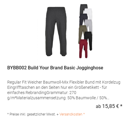
BYBB002 Build Your Brand Basic Jogginghose
Regular Fit Weicher Baumwoll-Mix Flexibler Bund mit Kordelzug
Eingrifftaschen an den Seiten Nur ein Größenetikett - für
einfaches RebrandingGrammatur: 270
g/m²Materialzusammensetzung: 50% Baumwolle / 50%
PolyesterAngaben zur Produktsicherheit: Herst.-Nr.:
15,85 € *
ab
Regu
BB002Hersteller: TB International GmbH Dr.-Robert-Murjahn-Str.
7 64372 Ober-Ramstadt Deutschland E-Mail: info@tbint.de
* Preise inkl. gesetzlicher Mwst. +
Versandkosten *