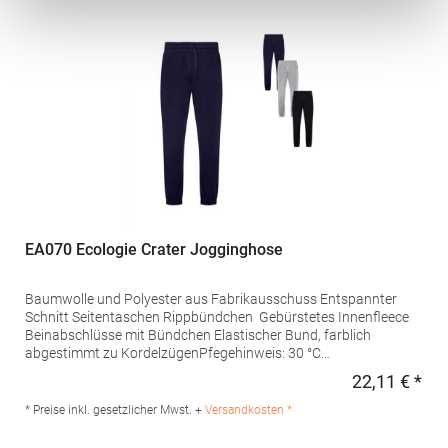
Rue Réaumur 75002 Paris Frankreich E-Mail:
sols@soloinvest.com
EA070 Ecologie Crater Jogginghose
Baumwolle und Polyester aus Fabrikausschuss Entspannter
Schnitt Seitentaschen Rippbündchen Gebürstetes Innenfleece
Beinabschlüsse mit Bündchen Elastischer Bund, farblich
abgestimmt zu KordelzügenPfegehinweis: 30 °C
waschbarGrammatur: 280 g/m²Materialzusammensetzung:
22,11 € *
Regu
70% Baumwolle / 30% PolyesterAngaben zur
Produktsicherheit: Herst.-Nr.: EA070 Hersteller: Norty B.V.,
* Preise inkl. gesetzlicher Mwst. +
Versandkosten *
Kingsfordweg 151, 1043GR Amsterdam Niederlande E-Mail:
info@norty.com