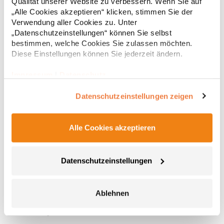
Qualität unserer Website zu verbessern. Wenn Sie auf
Deutschland E-Mail: info@tbint.de
„Alle Cookies akzeptieren“ klicken, stimmen Sie der
Verwendung aller Cookies zu. Unter
„Datenschutzeinstellungen“ können Sie selbst
bestimmen, welche Cookies Sie zulassen möchten.
Diese Einstellungen können Sie jederzeit ändern.
Impressum
|
Datenschutz
Datenschutzeinstellungen zeigen
Alle Cookies akzeptieren
L03820 Sol´s Herren Docker Hose
Zeitgemäßer Schnitt Stretch-Twill Elastischer Bund mit
Datenschutzeinstellungen
verstärkten Gürtelschlaufen Reißverschluss und Metallknopf 2
schräge Eingrifftaschen Zwei aufgesetzte Seitentaschen mit
Patte und Druckknöpfen Zwei Paspeltaschen hinten mit
Ablehnen
Knopfloch 1 Tickettasche TearAway-LabelGrammatur: 300
37,36 € *
ab
Regu
g/m²Materialzusammensetzung: 98% Baumwolle / 2%
ElasthanArtikelname: Men's Docker PantsAngaben zur
* Preise inkl. gesetzlicher Mwst. +
Versandkosten *
Produktsicherheit: Herst.-Nr.: 03820Hersteller: SOLO INVEST 92