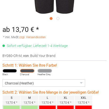
ab 13,70 € *
* inkl. MwSt.
zzgl. Versandkosten
Sofort verfügbar, Lieferzeit 1-4 Werktage
BY080-CR-M
,
von
: Build Your Brand
Schritt 1: Wählen Sie Ihre Farbe!
Black
Charcoal
Heather Grey
(Heather)
Schritt 2: Wählen Sie Ihre Menge in der jeweiligen Größe!
S
M
L
XL
XXL
13,70 € *
13,70 € *
13,70 € *
13,70 € *
13,70 € *