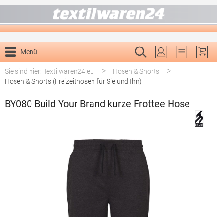
alt springen
Menü
Du hast 0 P
>
>
Sie sind hier: Textilwaren24.eu
Hosen & Shorts
Hosen & Shorts (Freizeithosen für Sie und Ihn)
BY080 Build Your Brand kurze Frottee Hose
Bildergalerie überspringen