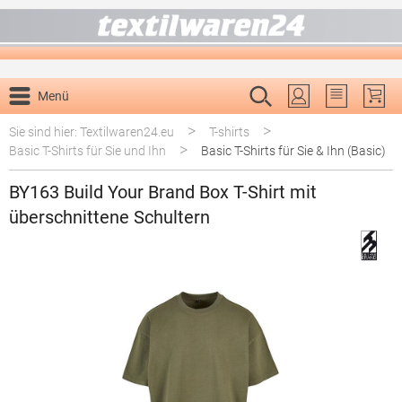
alt springen
Menü
Du hast 0 P
>
>
Sie sind hier: Textilwaren24.eu
T-shirts
>
Basic T-Shirts für Sie und Ihn
Basic T-Shirts für Sie & Ihn (Basic)
BY163 Build Your Brand Box T-Shirt mit
überschnittene Schultern
Bildergalerie überspringen