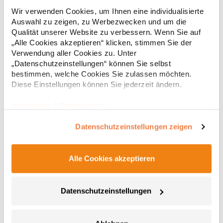
Gekämmte Bio-Baumwolle Kurzarm 2-lagiger Rundhalskragen
Wir verwenden Cookies, um Ihnen eine individualisierte
mit verstärktem und durchgehendem Schulterband Rundstrick
Auswahl zu zeigen, zu Werbezwecken und um die
Pfegehinweis: 40 °C waschbarBügeln erlaubtGrammatur: 160
g/m² (White: 170 g/m²)Materialzusammensetzung: 100%
Qualität unserer Website zu verbessern. Wenn Sie auf
Baumwolle (Heather Grey: 85% Baumwolle / 15%
„Alle Cookies akzeptieren“ klicken, stimmen Sie der
6,83 € *
ab
Regu
Viskose)Angaben zur Produktsicherheit: Herst.-Nr.:
Verwendung aller Cookies zu. Unter
CA6690Hersteller: GORFACTORY S.A Ctra. Santomera / Abanilla
* Preise inkl. gesetzlicher Mwst. +
Versandkosten *
„Datenschutzeinstellungen“ können Sie selbst
Km 8.8 30620 Fortuna (Murcia) Spanien E-Mail:
bestimmen, welche Cookies Sie zulassen möchten.
info@gorfactory.es
Diese Einstellungen können Sie jederzeit ändern.
Impressum
|
Datenschutz
Datenschutzeinstellungen zeigen
Alle Cookies akzeptieren
Datenschutzeinstellungen
NX6010 Next Level Apparel Herren Tri-Blend T-Shirt
Triblend-Jersey 50% Polyester / 25% gekämmte, ringgesponnene