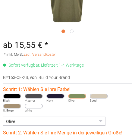
ab 15,55 € *
* inkl. MwSt.
zzgl. Versandkosten
Sofort verfügbar, Lieferzeit 1-4 Werktage
BY163-OE-XS
,
von
: Build Your Brand
Schritt 1: Wählen Sie Ihre Farbe!
Black
Magnet
Navy
Olive
Sand
U. Beige
White
Schritt 2: Wählen Sie Ihre Menge in der jeweiligen Größe!