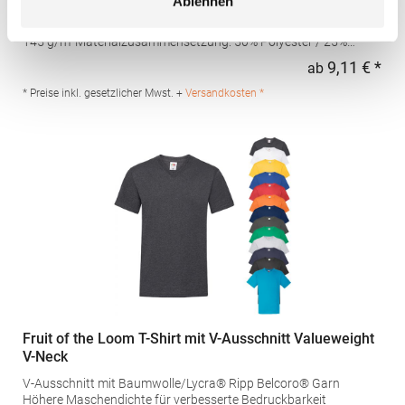
Ablehnen
Baumwolle / 25% Viskose Rundhalsausschnitt Eingesetzter
Feinripp-Kragen aus Triblend-Gewebe Satin-EtikettGrammatur:
145 g/m²Materialzusammensetzung: 50% Polyester / 25%
Baumwolle / 25% ViskoseAngaben zur Produktsicherheit: Herst.-
9,11 € *
ab
Regu
Nr.: N6010Hersteller: YS Garments Inc. Dba Next Level Apparel
imported for Europe by Stedman GmbH Charlottenburger Allee
* Preise inkl. gesetzlicher Mwst. +
Versandkosten *
27-29 52068 Aachen Deutschland E-Mail: info@stedman.eu
Fruit of the Loom T-Shirt mit V-Ausschnitt Valueweight
V-Neck
V-Ausschnitt mit Baumwolle/Lycra® Ripp Belcoro® Garn
Höhere Maschendichte für verbesserte Bedruckbarkeit