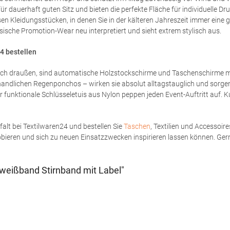
ür dauerhaft guten Sitz und bieten die perfekte Fläche für individuelle Dr
sen Kleidungsstücken, in denen Sie in der kälteren Jahreszeit immer eine
ische Promotion-Wear neu interpretiert und sieht extrem stylisch aus.
4 bestellen
ach draußen, sind automatische Holzstockschirme und Taschenschirme mi
ndlichen Regenponchos – wirken sie absolut alltagstauglich und sorgen f
funktionale Schlüsseletuis aus Nylon peppen jeden Event-Auftritt auf. K
falt bei Textilwaren24 und bestellen Sie
Taschen
, Textilien und Accessoir
bieren und sich zu neuen Einsatzzwecken inspirieren lassen können. Gerne 
weißband Stirnband mit Label"