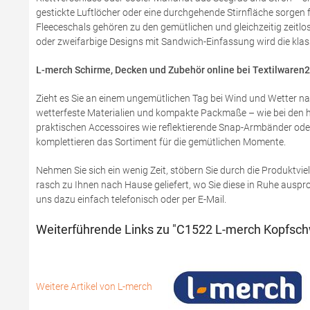
gestickte Luftlöcher oder eine durchgehende Stirnfläche sorgen f
Fleeceschals gehören zu den gemütlichen und gleichzeitig zeitlo
oder zweifarbige Designs mit Sandwich-Einfassung wird die klass
L-merch Schirme, Decken und Zubehör online bei Textilwaren2
Zieht es Sie an einem ungemütlichen Tag bei Wind und Wetter n
wetterfeste Materialien und kompakte Packmaße – wie bei den ha
praktischen Accessoires wie reflektierende Snap-Armbänder oder 
komplettieren das Sortiment für die gemütlichen Momente.
Nehmen Sie sich ein wenig Zeit, stöbern Sie durch die Produktviel
rasch zu Ihnen nach Hause geliefert, wo Sie diese in Ruhe auspro
uns dazu einfach telefonisch oder per E-Mail.
Weiterführende Links zu "C1522 L-merch Kopfsch
Weitere Artikel von L-merch