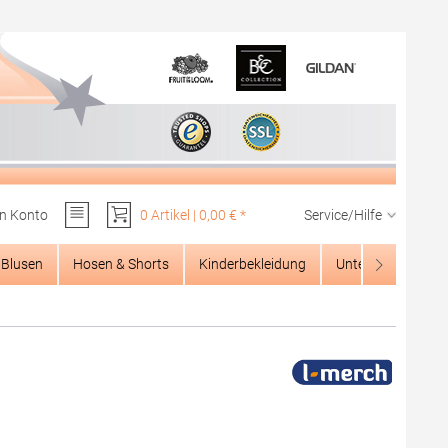
n Konto
0 Artikel | 0,00 € *
Service/Hilfe
Du hast 0 Produkte auf dem Merkzettel
Blusen
Hosen & Shorts
Kinderbekleidung
Unterwäsche