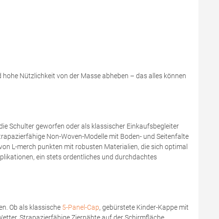
nd hohe Nützlichkeit von der Masse abheben – das alles können
 die Schulter geworfen oder als klassischer Einkaufsbegleiter
strapazierfähige Non-Woven-Modelle mit Boden- und Seitenfalte
von L-merch punkten mit robusten Materialien, die sich optimal
pplikationen, ein stets ordentliches und durchdachtes
n. Ob als klassische
5-Panel-Cap
, gebürstete Kinder-Kappe mit
etter. Strapazierfähige Ziernähte auf der Schirmfläche,