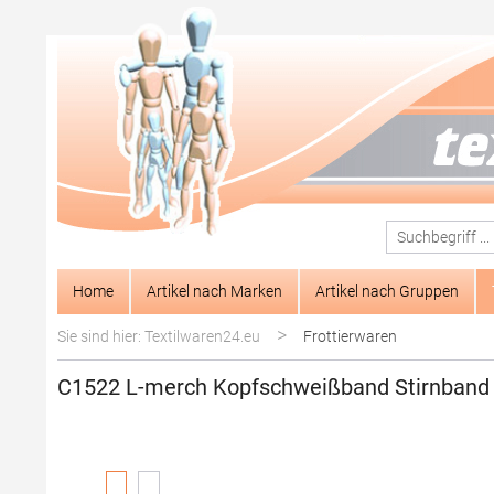
springen
Zur Hauptnavigation springen
Home
Artikel nach Marken
Artikel nach Gruppen
>
Sie sind hier: Textilwaren24.eu
Frottierwaren
C1522 L-merch Kopfschweißband Stirnband 
Bildergalerie überspringen