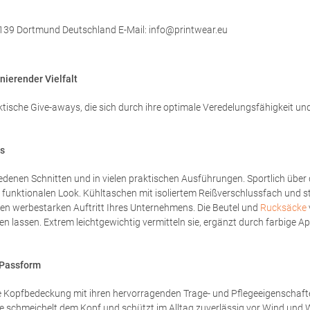
139 Dortmund Deutschland E-Mail: info@printwear.eu
ierender Vielfalt
ktische Give-aways, die sich durch ihre optimale Veredelungsfähigkeit u
es
hiedenen Schnitten und in vielen praktischen Ausführungen. Sportlich über
 funktionalen Look. Kühltaschen mit isoliertem Reißverschlussfach und 
 den werbestarken Auftritt Ihres Unternehmens. Die Beutel und
Rucksäcke
n lassen. Extrem leichtgewichtig vermitteln sie, ergänzt durch farbige A
 Passform
Kopfbedeckung mit ihren hervorragenden Trage- und Pflegeeigenschafte
e schmeichelt dem Kopf und schützt im Alltag zuverlässig vor Wind und W