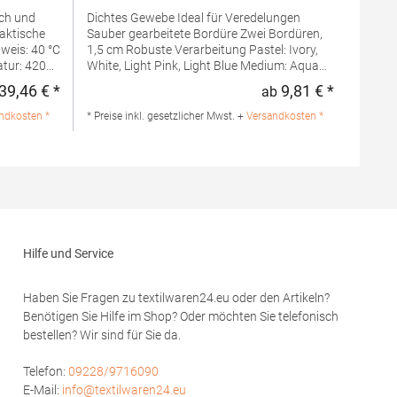
Dichtes Gewebe Ideal für Veredelungen
Sauber gearbeitete Bordüre Zwei Bordüren,
1,5 cm Robuste Verarbeitung Pastel: Ivory,
tur: 420
White, Light Pink, Light Blue Medium: Aqua
 100%
Blue, Bright Yellow, Lime Green, Pink, Sand,
39,46 € *
9,81 € *
ab
Regulärer Preis:
Regulärer 
Light Purple Dark: Black, Chocolate Brown,
BH
French Navy, Aubergine, Graphite, Bright
ndkosten *
* Preise inkl. gesetzlicher Mwst. +
Versandkosten *
r Duyvisweg
Orange, Anthracite Grey, Fire Red, Dark
 E-Mail:
Green, True Blue, Purple Pastel und Medium
Farben bis 60° C, Dark Farben bis 40° C
waschbar Ö...Grammatur: 500
g/m²Materialzusammensetzung: 100%
BaumwolleAngaben zur
Produktsicherheit: Herst.-Nr.:
003.50Hersteller: A&R Textil Group
Hilfe und Service
Braillestraat 14 2652XV Berkel und Rodenrijs
Niederlande E-Mail: info@artg.nl
Haben Sie Fragen zu textilwaren24.eu oder den Artikeln?
Benötigen Sie Hilfe im Shop? Oder möchten Sie telefonisch
bestellen? Wir sind für Sie da.
Telefon:
09228/9716090
E-Mail:
info@textilwaren24.eu