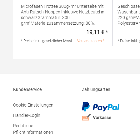
Microfaser/Frottee 300g/m² Unterseite mit
Geschlossener Z
Anti-Rutsch-Noppen Inklusive Netzbeutel in
Waschbar b
schwarzGrammatur: 300
220 g/m²M
g/m²Materialzusammensetzung: 88%
PolyesterA
Polyester / 12% PolyamidAngaben zur
Produktsiche
19,11 € *
Regulärer Preis
Produktsicherheit: Herst.-Nr.:
TC066Herst
XF300Hersteller: printwear.eu GmbH & Co.
151 1043GR
* Preise inkl. gesetzlicher Mwst. +
Versandkosten *
* Preise inkl.
KG Rheinlanddamm 199 44139 Dortmund
enquiries@t
Deutschland E-Mail: info@printwear.eu
Kundenservice
Zahlungsarten
Cookie-Einstellungen
Händler-Login
Rechtliche
Pflichtinformationen