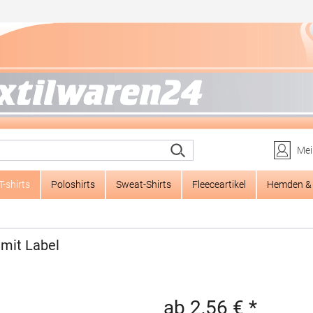
Mei
T-shirts
Poloshirts
Sweat-Shirts
Fleeceartikel
Hemden & 
mit Label
ab 2,56 € *