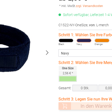
* inkl. MwSt.
zzgl. Versandkosten
Sofort verfügbar, Lieferzeit 1-4
C1522-NY-OneSize
,
von
: L-merch
Schritt 1: Wählen Sie Ihre Farb
Black
Navy
Orange
Schritt 2: Wählen Sie Ihre Men
One Size
2,56 € *
Gesamt:
0
Stk.
0,0
Schritt 3: Legen Sie nun Ihre W
In den Warenk