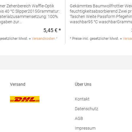
ehenbereich Waffle-Optik
Gekämmtes Baumwollfrottier Weich und
is 40 °C Slipper2015Grammatur:
feuchtigkeitsabsorbierend Zwei praktische
aterialzusammensetzung: 100%
Taschen Weite Passform Pfegehinweis: 40 °C
ngaben zur
waschbar95 °C waschbarGramma
rheit: Herst.-Nr.:
g/m²Materialzusammensetzung:
5,45 € *
:
Regulärer Preis:
eller: Henbury BV Kingsfordweg
BaumwolleAngaben zur
 Amsterdam Niederlande E-Mail:
Produktsicherheit: Herst.-Nr.: T1-
 gesetzlicher Mwst. +
Versandkosten *
* Preise inkl. gesetzlicher Mwst. +
Versa
owelcity.co.uk
Hersteller: BQS Textiles BV Donke
56 3316BM Dordrecht Niederlande
info@bqstextiles.com
Versand
Über Uns
Kontakt
Datenschutz
AGB
Impressum