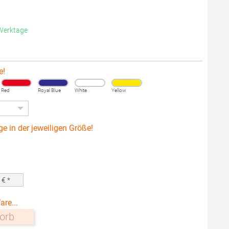
 Werktage
e!
Red
Royal Blue
White
Yellow
ge in der jeweiligen Größe!
0
€ *
are...
orb