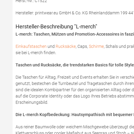
Herst.-Nr.: C1522
Hersteller: printwear.eu GmbH & Co. KG Rheinlanddamm 199 44
Hersteller-Beschreibung "L-merch"
L-merch: Taschen, Mützen und Promotion-Accessoires in faszin
Einkaufstaschen
und
Rucksäcke
, Caps,
Schirme
, Schals und pra
sie bei L-merch finden.
Taschen und Rucksäcke, die trendstarken Basics für tolle Styl
Die Taschen für Alltag, Freizeit und Events erhalten Sie in versc
genutzt, bestechen die Turnbeutel und Tragetaschen durch ihren
sind die idealen Kombipartner für den organisierten Alltag oder
auf die Corporate Identity oder das Logo Ihres Betriebs abstimme
Erscheinungsbild.
Die L-merch Kopfbedeckung: Hautsympathisch mit bequemer
Aus reiner Baumwolle oder weichem Mischgewebe überzeugt die 
Klettverschluss oder cooler Mafiahut aus Seegras und Stroh – si