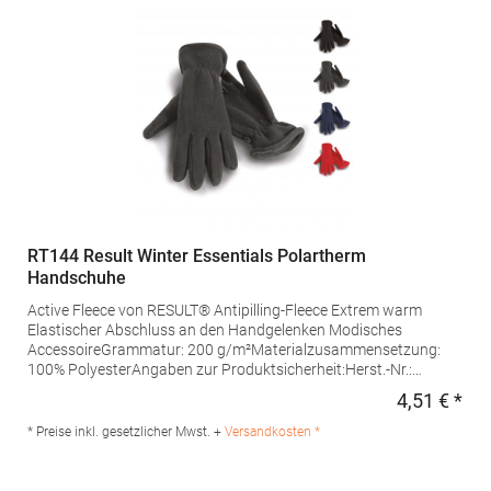
RT144 Result Winter Essentials Polartherm
Handschuhe
Active Fleece von RESULT® Antipilling-Fleece Extrem warm
Elastischer Abschluss an den Handgelenken Modisches
AccessoireGrammatur: 200 g/m²Materialzusammensetzung:
100% PolyesterAngaben zur Produktsicherheit:Herst.-Nr.:
R144XHersteller: Result Clothing Ltd. Narcisova 1 821 01
4,51 € *
Regu
Bratislava Slowakei E-Mail: sales@resultclothing.com
* Preise inkl. gesetzlicher Mwst. +
Versandkosten *