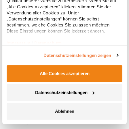
Qualität unserer Website zu verbessern. Wenn Sie auf
„Alle Cookies akzeptieren“ klicken, stimmen Sie der
Verwendung aller Cookies zu. Unter
„Datenschutzeinstellungen“ können Sie selbst
bestimmen, welche Cookies Sie zulassen möchten.
Diese Einstellungen können Sie jederzeit ändern.
Impressum
|
Datenschutz
Datenschutzeinstellungen zeigen
Alle Cookies akzeptieren
AT7001 Atlantis Nantai Halswärmer
Kompakte Bauweise Merinowolle Thermische Regulierung
Datenschutzeinstellungen
Antibakterielle EigenschaftenPfegehinweis:
HandwäscheAngaben zur
Produktsicherheit: Herstellernummer:AT7001Master Italia S.p.A.,
Ablehnen
Via Giorgio La Pira, 19 – 3007 San Donà di Piave (VE),
15,86 € *
Regu
Italyhttps://atlantisheadwear.com/it/company-
info/Materialzusammensetzung: 100% Wolle
* Preise inkl. gesetzlicher Mwst. +
Versandkosten *