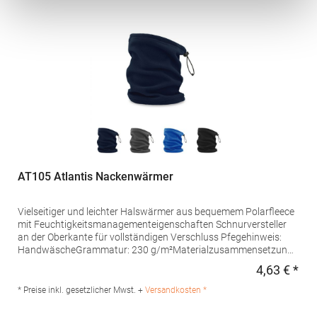
AT105 Atlantis Nackenwärmer
Vielseitiger und leichter Halswärmer aus bequemem Polarfleece
mit Feuchtigkeitsmanagementeigenschaften Schnurversteller
an der Oberkante für vollständigen Verschluss Pfegehinweis:
HandwäscheGrammatur: 230 g/m²Materialzusammensetzung:
100% PolyesterArtikelname: Hotty-S Neck WarmerAngaben zur
4,63 € *
Regu
Produktsicherheit: Herst.-Nr.: HOTRHersteller: Master Italia S.p.A.
Via Giorgio La Pira 19 30027 San Donà di Piave Italien E-Mail:
* Preise inkl. gesetzlicher Mwst. +
Versandkosten *
hello@atlantisheadwear.com