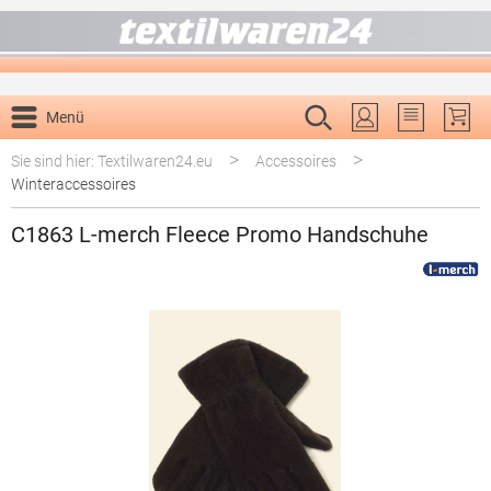
alt springen
Menü
Du hast 0 P
>
>
Sie sind hier: Textilwaren24.eu
Accessoires
Winteraccessoires
C1863 L-merch Fleece Promo Handschuhe
Bildergalerie überspringen