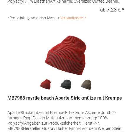
Polyacryl / 1% ElasthanArtikelname: Oversized Cuffed Beanie
Angaben zur Produktsicherheit: Herst.-Nr.: B384RHersteller:
7,23 € *
ab
Regu
Beechfield Brands Europe B.V. Posthoornstraat 17 3011WD
Rotterdam Niederlande E-Mail: marketing@beechfield.com
* Preise inkl. gesetzlicher Mwst. +
Versandkosten *
MB7988 myrtle beach Aparte Strickmütze mit Krempe
Aparte Strickmütze mit Krempe Effektvolle Akzente durch 2-
farbiges Ripp-Design Materialzusammensetzung: 100%
PolyacrylAngaben zur Produktsicherheit: Herst.-Nr.:
MB7988Hersteller: Gustav Daiber GmbH Vor dem Weißen Stein