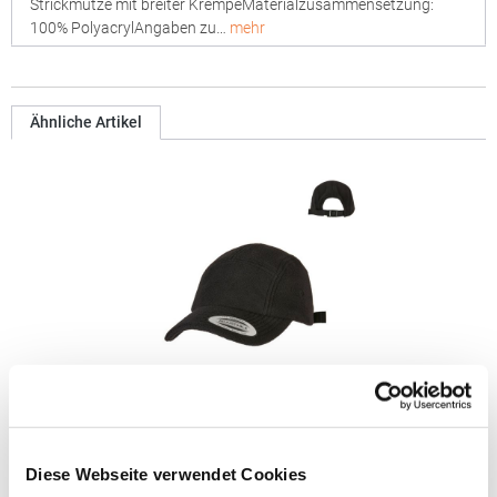
Strickmütze mit breiter KrempeMaterialzusammensetzung:
100% PolyacrylAngaben zu…
mehr
Ähnliche Artikel
FX7005PF FLEXFIT Polar Fleece Jockey Kappe
Diese Webseite verwendet Cookies
Flauschige Oberfläche, verstellbarer VerschlussPfegehinweis: