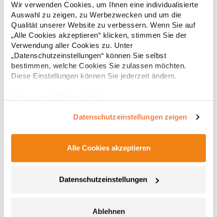
nicht waschbarGrammatur: 304
Wir verwenden Cookies, um Ihnen eine individualisierte
g/m²Materialzusammensetzung: 100% PolyesterAngaben zur
Auswahl zu zeigen, zu Werbezwecken und um die
Produktsicherheit:Herst.-Nr.: 7005PFHersteller: TB International
Qualität unserer Website zu verbessern. Wenn Sie auf
GmbH Dr.-Robert-Murjahn-Str. 7 64372 Ober-Ramstadt
21,71 € *
Regu
„Alle Cookies akzeptieren“ klicken, stimmen Sie der
Deutschland E-Mail: info@tbint.de
Verwendung aller Cookies zu. Unter
* Preise inkl. gesetzlicher Mwst. +
Versandkosten *
„Datenschutzeinstellungen“ können Sie selbst
bestimmen, welche Cookies Sie zulassen möchten.
Diese Einstellungen können Sie jederzeit ändern.
Impressum
|
Datenschutz
Datenschutzeinstellungen zeigen
Alle Cookies akzeptieren
E3088 Promodoro Unisex Mütze
Datenschutzeinstellungen
Beanie Single-Jersey 95% gekämmte Baumwolle / 5%
PolyesterGrammatur: 180 g/m²Materialzusammensetzung: 95%
Ablehnen