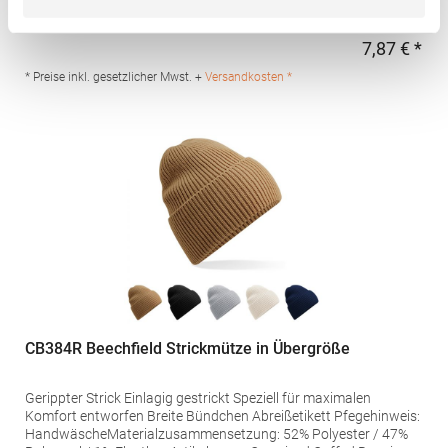
Baumwolle / 5% PolyesterAngaben zur Produktsicherheit:Herst.-
Nr.: 3088Hersteller: Promodoro Fashion GmbH Am Gatherhof 57
40472 Düsseldorf Deutschland E-Mail: info@promodoro.de
7,87 € *
Regu
* Preise inkl. gesetzlicher Mwst. +
Versandkosten *
CB384R Beechfield Strickmütze in Übergröße
Gerippter Strick Einlagig gestrickt Speziell für maximalen
Komfort entworfen Breite Bündchen Abreißetikett Pfegehinweis:
HandwäscheMaterialzusammensetzung: 52% Polyester / 47%