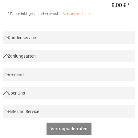
25-31 72461 Albstadt Deutschland E-Mail: info@daiber.de
8,00 € *
Regu
* Preise inkl. gesetzlicher Mwst. +
Versandkosten *
Kundenservice
Zahlungsarten
Versand
Über Uns
Hilfe und Service
Vertrag widerrufen