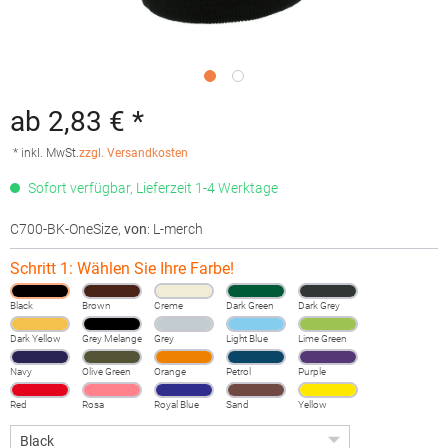
ab 2,83 € *
* inkl. MwSt.
zzgl. Versandkosten
Sofort verfügbar, Lieferzeit 1-4 Werktage
C700-BK-OneSize
,
von
: L-merch
Schritt 1: Wählen Sie Ihre Farbe!
Black
Brown
Creme
Dark Green
Dark Grey
Dark Yellow
Grey Melange
Grey
Light Blue
Lime Green
Navy
Olive Green
Orange
Petrol
Purple
Red
Rosa
Royal Blue
Sand
Yellow