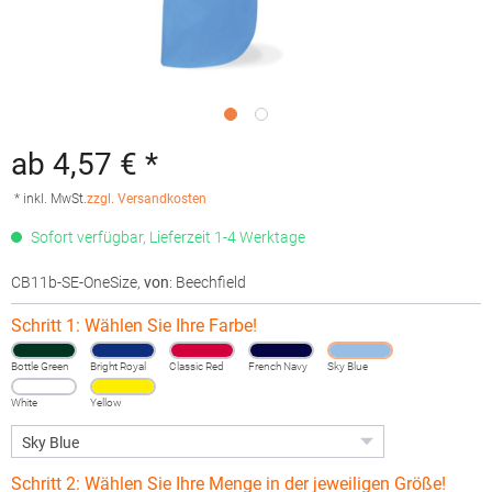
ab 4,57 € *
* inkl. MwSt.
zzgl. Versandkosten
Sofort verfügbar, Lieferzeit 1-4 Werktage
CB11b-SE-OneSize
,
von
: Beechfield
Schritt 1: Wählen Sie Ihre Farbe!
Bottle Green
Bright Royal
Classic Red
French Navy
Sky Blue
White
Yellow
Schritt 2: Wählen Sie Ihre Menge in der jeweiligen Größe!