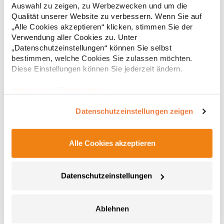
Auswahl zu zeigen, zu Werbezwecken und um die
GmbH & Co. KG Rheinlanddamm 199 44139 Dortmund
2,82 € *
Qualität unserer Website zu verbessern. Wenn Sie auf
Regu
Deutschland E-Mail: info@printwear.eu
„Alle Cookies akzeptieren“ klicken, stimmen Sie der
* Preise inkl. gesetzlicher Mwst. +
Versandkosten *
Verwendung aller Cookies zu. Unter
„Datenschutzeinstellungen“ können Sie selbst
bestimmen, welche Cookies Sie zulassen möchten.
Diese Einstellungen können Sie jederzeit ändern.
Impressum
|
Datenschutz
Datenschutzeinstellungen zeigen
Alle Cookies akzeptieren
AT534 Atlantis Kinder Rapper-S Kappe
Datenschutzeinstellungen
100% Polyester Geschwungener Schirm Snapback-Verschluss
aus Material auf der Rückseite Schweißband Gepolstertes
Frontpanel Polyester-Netzgewebe Angaben zur
Ablehnen
Produktsicherheit: Herstellernummer:AT534Master Italia S.p.A.,