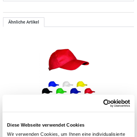
Ähnliche Artikel
C541K L-merch Original Kappe für Kinder
5-Panel-Cap Gebogener Schild Verstellbarer Verschluss mit
Diese Webseite verwendet Cookies
Metallschnalle Kopfumfang ca. 4858
cmMaterialzusammensetzung: 100% BaumwolleAngaben zur
Wir verwenden Cookies, um Ihnen eine individualisierte
Produktsicherheit: Herst.-Nr.: C541KHersteller: printwear.eu