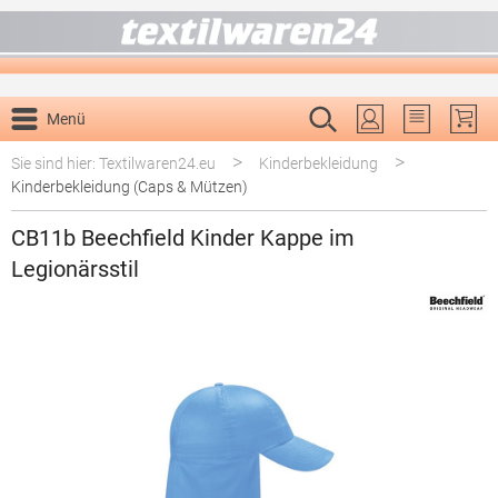
alt springen
Menü
Du hast 0 P
>
>
Sie sind hier: Textilwaren24.eu
Kinderbekleidung
Kinderbekleidung (Caps & Mützen)
CB11b Beechfield Kinder Kappe im
Legionärsstil
Bildergalerie überspringen