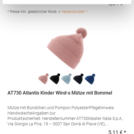
Via Giorgio La Pira, 19 – 3007 San Donà di Piave (VE),
6,04 € *
Regu
Italyhttps://atlantisheadwear.com/it/company-
info/Grammatur: 180 g/m²Materialzusammensetzung: 100%
* Preise inkl. gesetzlicher Mwst. +
Versandkosten *
Polyester
AT730 Atlantis Kinder Wind-s Mütze mit Bommel
Mütze mit Bündchen und Pompon PolyesterPfegehinweis:
HandwäscheAngaben zur
Produktsicherheit: Herstellernummer:AT730Master Italia S.p.A.,
Via Giorgio La Pira, 19 – 3007 San Donà di Piave (VE),
Italyhttps://atlantisheadwear.com/it/company-
5,11 € *