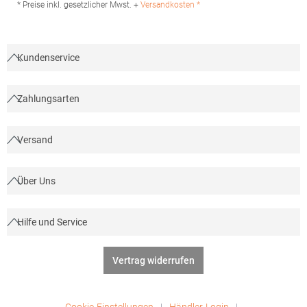
Rue Réaumur 75002 Paris Frankreich E-Mail:
* Preise inkl. gesetzlicher Mwst. +
Versandkosten *
sols@soloinvest.com
Kundenservice
Zahlungsarten
Versand
Über Uns
Hilfe und Service
Vertrag widerrufen