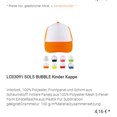
Regu
info/Materialzusammensetzung: 100% Polyester
* Preise inkl. gesetzlicher Mwst. +
Versandkosten *
LC03091 SOLS BUBBLE Kinder Kappe
Interlock, 100% Polyester, Frontpanel und Schirm aus
Schaumstoff, hintere Panels aus 100% Polyester-Mesh 5-Panel-
Form Einstelllasche aus Plastik Für Sublimation
geeignetGrammatur: 160 g/m²Materialzusammensetzung:
100% PolyesterArtikelname: Kids' Bubble CapAngaben zur
4,16 € *
Regu
Produktsicherheit: Herst.-Nr.: 03091Hersteller: SOLO INVEST 92