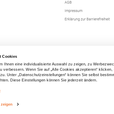
AGB
Impressum
Erklärung zur Barrierefreiheit
t Cookies
 Ihnen eine individualisierte Auswahl zu zeigen, zu Werbezwe
zu verbessern. Wenn Sie auf „Alle Cookies akzeptieren“ klicken,
zu. Unter „Datenschutzeinstellungen“ können Sie selbst besti
ten. Diese Einstellungen können Sie jederzeit ändern.
Vertrag widerrufen
z
e Preise inkl. gesetzl. Mehrwertsteuer zzgl.
Versandkosten
und ggf. Nachn
 zeigen