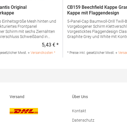
antis Original
CB159 Beechfield Kappe Gran
erkappe
Kappe mit Flaggendesign
 und
5-Panel-Cap Baumwoll-Drill Twill-Baumwolle
Vorgebogener Schirm Klettverschluss
er Schirm mit sechs Ziernähten
Vorgesticktes Flaggendesign Clas
uss Schweißband in
Graphite Grey und White mit Kont
BlackBlack und Bright Royal mit
5,43 € *
:
Regulärer Preis:
Materialzusammensetzung: 100%
Kontrastfarbe:
rtikelname: Rapper CapAngaben
WhiteMaterialzusammensetzung:
 gesetzlicher Mwst. +
Versandkosten *
* Preise inkl. gesetzlicher Mwst. +
Versa
icherheit: Herst.-Nr.:
BaumwolleArtikelname: Grand Pri
er: Master Italia S.p.A. Via
Angaben zur Produktsicherheit: Her
Pira 19 30027 San Donà di Piave
B159Hersteller: Beechfield Brand
ail: hello@atlantisheadwear.com
B.V. Posthoornstraat 17 3011WD
Niederlande E-Mail:
marketing@beechfield.com
Versand
Über Uns
Kontakt
Datenschutz