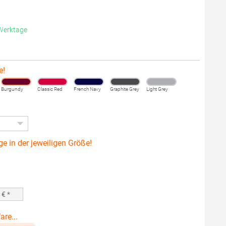
 Werktage
e!
Burgundy
Classic Red
French Navy
Graphite Grey
Light Grey
ge in der jeweiligen Größe!
0
€ *
are...