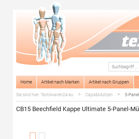
springen
Zur Hauptnavigation springen
Home
Artikel nach Marken
Artikel nach Gruppen
>
>
Sie sind hier: Textilwaren24.eu
Caps&Mützen
5-Pane
CB15 Beechfield Kappe Ultimate 5-Panel-Mü
Bildergalerie überspringen