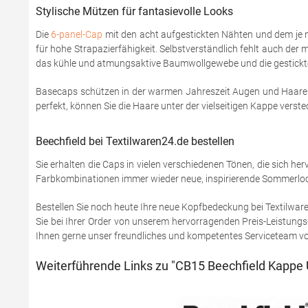
Stylische Mützen für fantasievolle Looks
Die
6-panel-Cap
mit den acht aufgestickten Nähten und dem je na
für hohe Strapazierfähigkeit. Selbstverständlich fehlt auch der
das kühle und atmungsaktive Baumwollgewebe und die gestickte
Basecaps schützen in der warmen Jahreszeit Augen und Haare vo
perfekt, können Sie die Haare unter der vielseitigen Kappe ver
Beechfield bei Textilwaren24.de bestellen
Sie erhalten die Caps in vielen verschiedenen Tönen, die sich he
Farbkombinationen immer wieder neue, inspirierende Sommerlooks 
Bestellen Sie noch heute Ihre neue Kopfbedeckung bei Textilwa
Sie bei Ihrer Order von unserem hervorragenden Preis-Leistungs-
Ihnen gerne unser freundliches und kompetentes Serviceteam vo
Weiterführende Links zu "CB15 Beechfield Kappe 