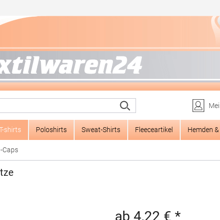
Mei
T-shirts
Poloshirts
Sweat-Shirts
Fleeceartikel
Hemden & 
l-Caps
tze
ab 4,22 € *