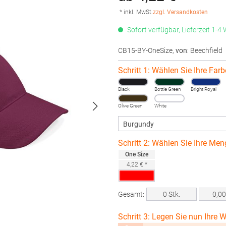
* inkl. MwSt.
zzgl. Versandkosten
Sofort verfügbar, Lieferzeit 1-4
CB15-BY-OneSize
,
von
: Beechfield
Schritt 1: Wählen Sie Ihre Farb
Black
Bottle Green
Bright Royal
Olive Green
White
Schritt 2: Wählen Sie Ihre Men
One Size
4,22 € *
Gesamt:
0
Stk.
0,0
Schritt 3: Legen Sie nun Ihre W