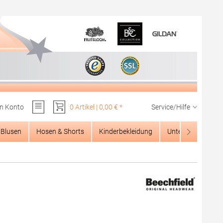
n Konto
0 Artikel | 0,00 € *
Service/Hilfe
Du hast 0 Produkte auf dem Merkzettel
Blusen
Hosen & Shorts
Kinderbekleidung
Unterwäsche