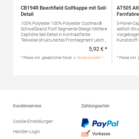
CB194R Beechfield Golfkappe mit Seil-
AT505 Atl
Detail
Fernfahr
100% Polyester 100% Polyester Coolmax®
5-Panel-Cap Einheitsgröße Mesh hinten
Schweißband Fünf-Segmente-Design Mittlere
seitlich Strukturiertes Frontpanel
Caphöhe Seil-Detail in Kontrastfarbe
Vorgebogen
Teilweise strukturiertes Frontsegment Leicht
Kunststoff-Verschl
gebogener Schirm Gestickte Belüftungs-Ösen
Polyester Front und Schirm
5,92 € *
Regulärer Preis
Snapback-Größeneinsteller
gepolstert
AbreißetikettPfegehinweis: nicht
PolyesterA
* Preise inkl. gesetzlicher Mwst. +
Versandkosten *
* Preise inkl.
waschbarMaterialzusammensetzung: 96%
zur Produkts
Polyester / 4% ElasthanArtikelname: Rope
RAPPHerstell
Detail Golf CapAngaben zur
Giorgio La 
Produktsicherheit: Herst.-Nr.:
Italien E-M
B194R Hersteller: Beechfield Brands Europe
B.V. Posthoornstraat 17 301IWD Rotterdam
Niederlande E-Mail:
marketing@beechfield.com
Kundenservice
Zahlungsarten
Cookie-Einstellungen
Händler-Login