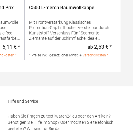
d Prix
C500 L-merch Baumwollkappe
Mit Frontverstärkung Klassisches
Promotion-Cap Luftlöcher Verstellbar durch
sic Red,
Kunststoff-Verschluss Fünf Segmente
rastfarbe:
Ziernähte auf der Schirmfläche Ideale
Veredelungsmöglichkeiten mittels
6,11 € *
2,53 € *
ab
Regulärer Preis:
Regulärer 
durchgehender
 100%
StirnflächeMaterialzusammensetzung: 100%
ndkosten *
* Preise inkl. gesetzlicher Mwst. +
Versandkosten *
x Cap
BaumwolleAngaben zur
st.-Nr.:
Produktsicherheit: Herst.-Nr.: C500Hersteller:
s Europe
printwear.eu GmbH & Co. KG
 Rotterdam
Rheinlanddamm 199 44139 Dortmund
Deutschland E-Mail: info@printwear.eu
Hilfe und Service
Haben Sie Fragen zu textilwaren24.eu oder den Artikeln?
Benötigen Sie Hilfe im Shop? Oder möchten Sie telefonisch
bestellen? Wir sind für Sie da.