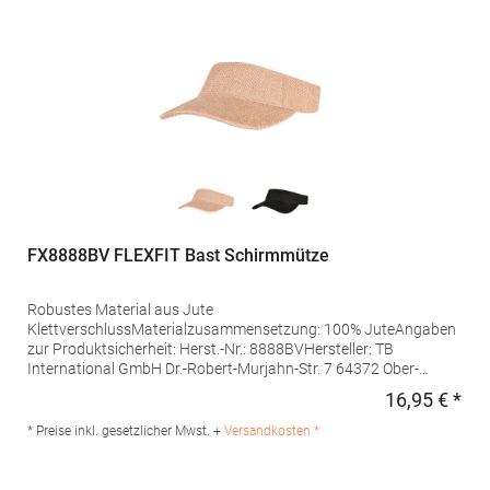
FX8888BV FLEXFIT Bast Schirmmütze
Robustes Material aus Jute
KlettverschlussMaterialzusammensetzung: 100% JuteAngaben
zur Produktsicherheit: Herst.-Nr.: 8888BVHersteller: TB
International GmbH Dr.-Robert-Murjahn-Str. 7 64372 Ober-
Ramstadt Deutschland E-Mail: info@tbint.de
16,95 € *
Regu
* Preise inkl. gesetzlicher Mwst. +
Versandkosten *