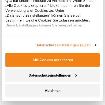
Qualität unserer Website zu verbessern. Wenn Sie auf
Baumwolle
„Alle Cookies akzeptieren“ klicken, stimmen Sie der
Verwendung aller Cookies zu. Unter
„Datenschutzeinstellungen“ können Sie selbst
bestimmen, welche Cookies Sie zulassen möchten.
Diese Einstellungen können Sie jederzeit ändern.
Impressum
|
Datenschutz
Datenschutzeinstellungen zeigen
Alle Cookies akzeptieren
AT381 Atlantis Teide Sun Sonnenblende
Dry-Tech-Schweißband Textil zu Textil Polyester Kontrastfarbe
Datenschutzeinstellungen
Unterkragen Verstellbarer Verschluss mit Elastikband und
Metallschnalle Weiches Detail am VisierPfegehinweis:
HandwäscheAngaben zur
Ablehnen
Produktsicherheit: Herstellernummer:AT381Master Italia S.p.A.,
9,96 € *
Regu
Via Giorgio La Pira, 19 – 3007 San Donà di Piave (VE),
Italyhttps://atlantisheadwear.com/it/company-
* Preise inkl. gesetzlicher Mwst. +
Versandkosten *
info/Grammatur: 105 g/m²Materialzusammensetzung: 100%