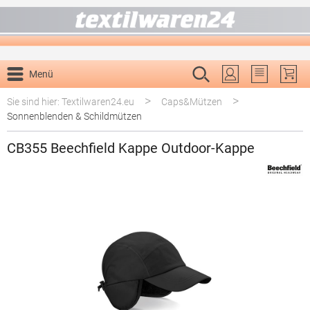
alt springen
Menü
Du hast 0 P
>
>
Sie sind hier: Textilwaren24.eu
Caps&Mützen
Sonnenblenden & Schildmützen
CB355 Beechfield Kappe Outdoor-Kappe
Bildergalerie überspringen