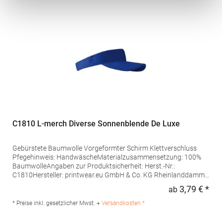
Polyester
C1810 L-merch Diverse Sonnenblende De Luxe
Gebürstete Baumwolle Vorgeformter Schirm Klettverschluss
Pfegehinweis: HandwäscheMaterialzusammensetzung: 100%
BaumwolleAngaben zur Produktsicherheit: Herst.-Nr.:
C1810Hersteller: printwear.eu GmbH & Co. KG Rheinlanddamm
199 44139 Dortmund Deutschland E-Mail: info@printwear.eu
3,79 € *
ab
Regu
* Preise inkl. gesetzlicher Mwst. +
Versandkosten *