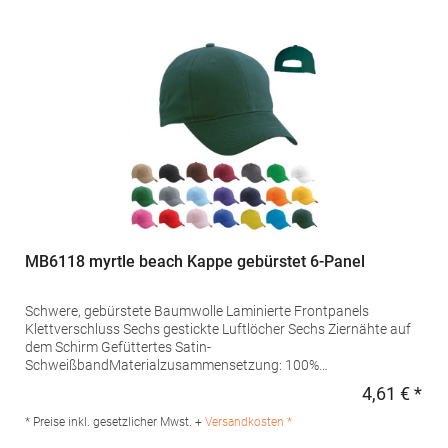
hello@atlantisheadwear.com
MB6118 myrtle beach Kappe gebürstet 6-Panel
Schwere, gebürstete Baumwolle Laminierte Frontpanels
Klettverschluss Sechs gestickte Luftlöcher Sechs Ziernähte auf
dem Schirm Gefüttertes Satin-
SchweißbandMaterialzusammensetzung: 100%
BaumwolleAngaben zur Produktsicherheit: Herst.-Nr.:
4,61 € *
Regu
MB6118Hersteller: Gustav Daiber GmbH Vor dem Weißen Stein
25-31 72461 Albstadt Deutschland E-Mail: info@daiber.de
* Preise inkl. gesetzlicher Mwst. +
Versandkosten *