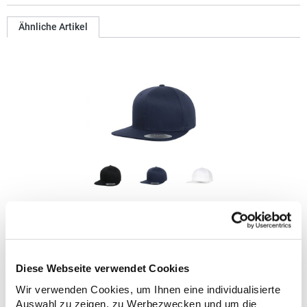
Ähnliche Artikel
FX6089OC FLEXFIT Kappe Bio-Baumwolle
Bio-Baumwolle Verstärkte Front Vorgebogener Schirm
Größenvestellbarer Snap-
Diese Webseite verwendet Cookies
VerschlussMaterialzusammensetzung: 98% Baumwolle / 2%
ElasthanAngaben zur Produktsicherheit: Herst.-Nr.:
Wir verwenden Cookies, um Ihnen eine individualisierte
6089OCHersteller: TB International GmbH Dr.-Robert-Murjahn-
14,86 € *
Auswahl zu zeigen, zu Werbezwecken und um die