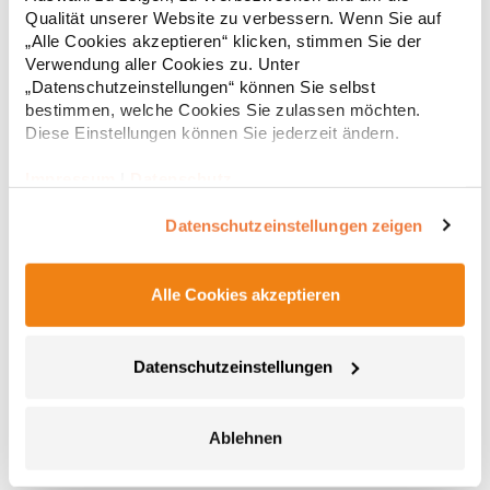
Regu
Str. 7 64372 Ober-Ramstadt Deutschland E-Mail: info@tbint.de
Qualität unserer Website zu verbessern. Wenn Sie auf
* Preise inkl. gesetzlicher Mwst. +
Versandkosten *
„Alle Cookies akzeptieren“ klicken, stimmen Sie der
Verwendung aller Cookies zu. Unter
„Datenschutzeinstellungen“ können Sie selbst
bestimmen, welche Cookies Sie zulassen möchten.
Diese Einstellungen können Sie jederzeit ändern.
Impressum
|
Datenschutz
Datenschutzeinstellungen zeigen
Alle Cookies akzeptieren
FX6606T FLEXFIT Kappe Farblich passende
Schirmunterseite
Datenschutzeinstellungen
Rückseite aus Kontrast Trucker Mesh Farblich passender
Kunststoff-Verschluss Stabiles inneres Frontpanel Farblich
passende Schirmunterseite
Neuheiten2015Materialzusammensetzung: 47% Baumwolle /
Ablehnen
28% Nylon / 25% PolyesterAngaben zur
8,79 € *
ab
Regu
Produktsicherheit: Herst.-Nr.: 6606THersteller: TB International