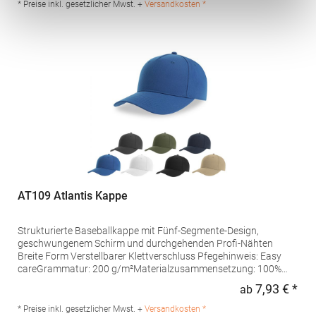
GmbH Dr.-Robert-Murjahn-Str. 7 64372 Ober-Ramstadt
* Preise inkl. gesetzlicher Mwst. +
Versandkosten *
Deutschland E-Mail: info@tbint.de
AT109 Atlantis Kappe
Strukturierte Baseballkappe mit Fünf-Segmente-Design,
geschwungenem Schirm und durchgehenden Profi-Nähten
Breite Form Verstellbarer Klettverschluss Pfegehinweis: Easy
careGrammatur: 200 g/m²Materialzusammensetzung: 100%
PolyesterArtikelname: Fiji CapAngaben zur
7,93 € *
ab
Regu
Produktsicherheit: Herst.-Nr.: FIJCHersteller: Master Italia S.p.A.
Via Giorgio La Pira 19 30027 San Donà di Piave Italien E-Mail:
* Preise inkl. gesetzlicher Mwst. +
Versandkosten *