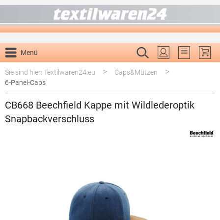
alt springen
Menü
Du hast 0 P
>
>
Sie sind hier: Textilwaren24.eu
Caps&Mützen
6-Panel-Caps
CB668 Beechfield Kappe mit Wildlederoptik
Snapbackverschluss
Bildergalerie überspringen