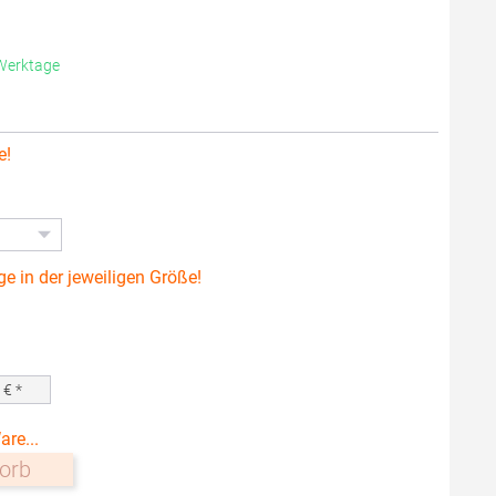
 Werktage
e!
ge in der jeweiligen Größe!
0
€ *
are...
orb