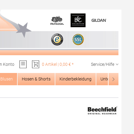
n Konto
0 Artikel | 0,00 € *
Service/Hilfe
Du hast 0 Produkte auf dem Merkzettel
Blusen
Hosen & Shorts
Kinderbekleidung
Unterwäsche