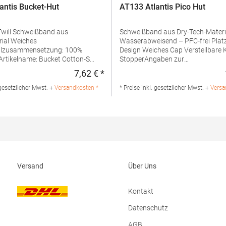
antis Bucket-Hut
AT133 Atlantis Pico Hut
band aus
Schweißband aus Dry-Tech-Materi
iches
Wasserabweisend – PFC-frei Platzsparendes
alzusammensetzung: 100%
Design Weiches Cap Verstellbare Kordel mit
rtikelname: Bucket Cotton-S
StopperAngaben zur
 Produktsicherheit: Herst.-Nr.:
Produktsicherheit: Herstellernu
7,62 € *
:
Regulärer Preis:
ler: Master Italia S.p.A. Via
Italia S.p.A., Via Giorgio La Pira, 
Pira 19 30027 San Donà di Piave
Donà di Piave (VE),
 gesetzlicher Mwst. +
Versandkosten *
* Preise inkl. gesetzlicher Mwst. +
Versa
ail: hello@atlantisheadwear.com
Italyhttps://atlantisheadwear.co
info/Grammatur: 120
g/m²Materialzusammensetzung: 
Versand
Über Uns
Kontakt
Datenschutz
AGB