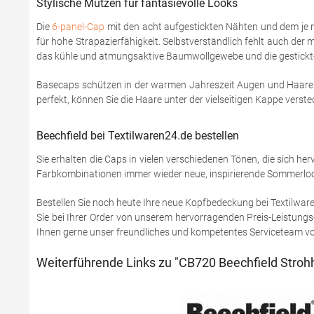
Stylische Mützen für fantasievolle Looks
Die
6-panel-Cap
mit den acht aufgestickten Nähten und dem je na
für hohe Strapazierfähigkeit. Selbstverständlich fehlt auch der
das kühle und atmungsaktive Baumwollgewebe und die gestickte
Basecaps schützen in der warmen Jahreszeit Augen und Haare vo
perfekt, können Sie die Haare unter der vielseitigen Kappe ver
Beechfield bei Textilwaren24.de bestellen
Sie erhalten die Caps in vielen verschiedenen Tönen, die sich he
Farbkombinationen immer wieder neue, inspirierende Sommerlooks 
Bestellen Sie noch heute Ihre neue Kopfbedeckung bei Textilwa
Sie bei Ihrer Order von unserem hervorragenden Preis-Leistungs-
Ihnen gerne unser freundliches und kompetentes Serviceteam vo
Weiterführende Links zu "CB720 Beechfield Strohhu