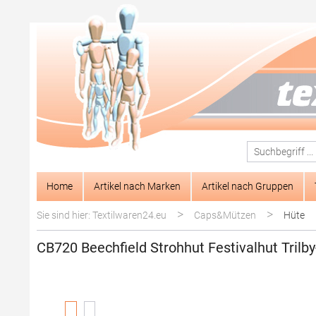
springen
Zur Hauptnavigation springen
Home
Artikel nach Marken
Artikel nach Gruppen
>
>
Sie sind hier: Textilwaren24.eu
Caps&Mützen
Hüte
CB720 Beechfield Strohhut Festivalhut Trilb
Bildergalerie überspringen