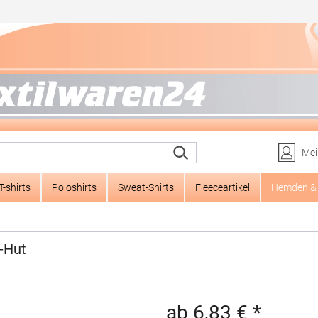
Mei
T-shirts
Poloshirts
Sweat-Shirts
Fleeceartikel
Hemden & 
y-Hut
ab 6,83 € *