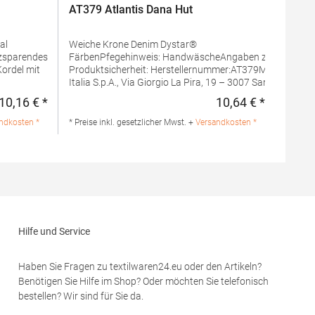
AT379 Atlantis Dana Hut
al
Weiche Krone Denim Dystar®
FärbenPfegehinweis: HandwäscheAngaben zur
Produktsicherheit: Herstellernummer:AT379Master
Italia S.p.A., Via Giorgio La Pira, 19 – 3007 San
mmer:AT133Master
Donà di Piave (VE),
10,16 € *
10,64 € *
Regulärer Preis:
Regulärer 
19 – 3007 San
Italyhttps://atlantisheadwear.com/it/company-
info/Grammatur: 339
ndkosten *
* Preise inkl. gesetzlicher Mwst. +
Versandkosten *
m/it/company-
g/m²Materialzusammensetzung: 100% Baumwolle
100% Nylon
Hilfe und Service
Haben Sie Fragen zu textilwaren24.eu oder den Artikeln?
Benötigen Sie Hilfe im Shop? Oder möchten Sie telefonisch
bestellen? Wir sind für Sie da.