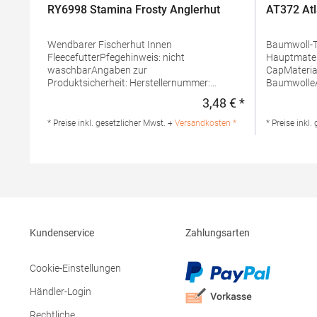
RY6998 Stamina Frosty Anglerhut
AT372 Atl
Wendbarer Fischerhut Innen
Baumwoll-Twill Schweiß
FleecefutterPfegehinweis: nicht
Hauptmaterial We
waschbarAngaben zur
CapMateri
Produktsicherheit: Herstellernummer:
BaumwolleA
GR6998Hersteller: Gorfactory S.A., Carretera
Angaben zur
3,48 € *
Regulärer Preis
Santomera / Abanilla Km 8.8, 30620 Fortuna,
BCCT Herstel
Murcia, Spanien, E-Mail:
Giorgio La 
* Preise inkl. gesetzlicher Mwst. +
Versandkosten *
* Preise inkl.
info@gorfactory.esMaterialzusammensetzung:
Italien E-M
Außen: 100% Nylon, Innen: 100% Polyester
Kundenservice
Zahlungsarten
Cookie-Einstellungen
Händler-Login
Rechtliche