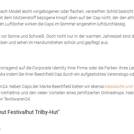
ch Modell leicht vorgebogenen oder flachen, versteiften Schild besticht
 mit dem Mützenstoff bezogene Knopf oben auf der Cap nicht, der den attr
n Luftlöcher wirken die Caps im Sommer angenehm luftdurchlässig.
r Sonne und Schweiß. Doch nicht nur in der warmen Jahreszeit sind die
stecken und sehen im Handumdrehen schick und gepflegt aus.
rvorragend auf die Corporate Identity Ihrer Firma oder die Farben Ihres L
indem Sie Ihrer Beechfield Cap durch ein aufgesticktes Vereinslogo oder
ren24. Neben Caps der Marke Beechfield bieten wir ebenso
klassische und 
Verhältnis und den vielen Vorteilen eines zertifizierten Onlineshops. H
n Textilwaren24.
t Festivalhut Trilby-Hut"