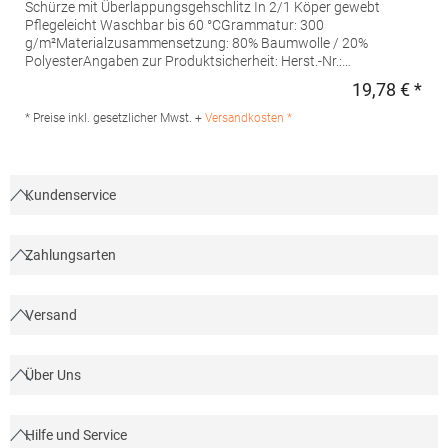
Schürze mit Überlappungsgehschlitz In 2/1 Köper gewebt
Pflegeleicht Waschbar bis 60 °CGrammatur: 300
g/m²Materialzusammensetzung: 80% Baumwolle / 20%
PolyesterAngaben zur Produktsicherheit: Herst.-Nr.:
FS100100SPJNS Hersteller: Halink Groothandel B.V.
19,78 € *
Regu
Deventerstraat 4 7575EM Oldenzaal Niederlande E-Mail:
info@halink.nl
* Preise inkl. gesetzlicher Mwst. +
Versandkosten *
Kundenservice
Zahlungsarten
Versand
Über Uns
Hilfe und Service