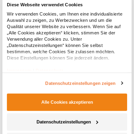
KX152 Korntex Business- und Gastronomie-
Diese Webseite verwendet Cookies
Wendegürtel
Wir verwenden Cookies, um Ihnen eine individualisierte
Korntex®: Entwickelt und entworfen in Deutschland Gürtel mit
Auswahl zu zeigen, zu Werbezwecken und um die
Wendefunktion Ein Gürtel, zwei Farben: Schwarz oder Braun Mit
Qualität unserer Website zu verbessern. Wenn Sie auf
EAN Barcode ausgestattet 130 cmMaterialzusammensetzung:
„Alle Cookies akzeptieren“ klicken, stimmen Sie der
100% PolyurethanAngaben zur Produktsicherheit: Herst.-Nr.:
KXGTABHersteller: Korntex GmbH Carl-Zeiss-Straße 5 70736
Verwendung aller Cookies zu. Unter
9,15 € *
Regu
Fellbach Deutschland E-Mail: info@korntex.com
„Datenschutzeinstellungen“ können Sie selbst
* Preise inkl. gesetzlicher Mwst. +
Versandkosten *
bestimmen, welche Cookies Sie zulassen möchten.
Diese Einstellungen können Sie jederzeit ändern.
Impressum
|
Datenschutz
Datenschutzeinstellungen zeigen
Alle Cookies akzeptieren
Datenschutzeinstellungen
CGW42141 CG Workwear Potenza X Classic Bänderset