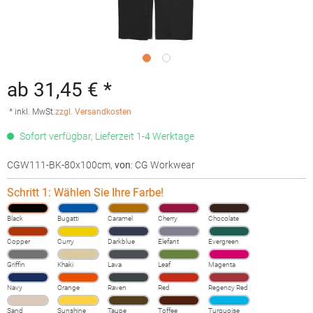
ab 31,45 € *
* inkl. MwSt.
zzgl. Versandkosten
Sofort verfügbar, Lieferzeit 1-4 Werktage
CGW111-BK-80x100cm
,
von
: CG Workwear
Schritt 1: Wählen Sie Ihre Farbe!
Black
Bugatti
Caramel
Cherry
Chocolate
Copper
Curry
Darkblue
Elefant
Evergreen
Griffin
Khaki
Lava
Leaf
Magenta
Navy
Orange
Raven
Red
Regency Red
Sand
Sunshine
Taupe
Toffee
Turquoise