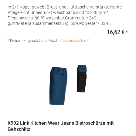
In 2/1 Köper gewebt Brust- und Hüfttasche Verstärkte Nähte
Pflegeleicht Unbedruckt waschbar bis 60 °C 240 g/m²
Pfegehinweis: 60 °C waschbar.Grammatur: 240
g/m²Materialzusammensetzung: 65% Polyester / 35%
BaumwolleAngaben zur Produktsicherheit: Herst.-Nr.: SS11073
16,62 € *
Regu
Hersteller: Halink Groothandel B.V. Deventerstraat 4 7575EM
Oldenzaal Niederlande E-Mail: info@halink.nl
* Preise inkl. gesetzlicher Mwst. +
Versandkosten *
X992 Link Kitchen Wear Jeans Bistroschürze mit
Gehschlitz