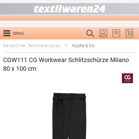
alt springen
Menü
Du hast 0 P
>
Sie sind hier: Textilwaren24.eu
Küche & Co.
CGW111 CG Workwear Schlitzschürze Milano
80 x 100 cm
Bildergalerie überspringen