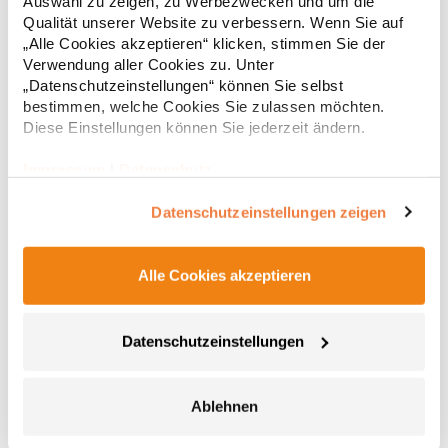
Auswahl zu zeigen, zu Werbezwecken und um die
9,15 € *
Regu
Fellbach Deutschland E-Mail: info@korntex.com
Qualität unserer Website zu verbessern. Wenn Sie auf
* Preise inkl. gesetzlicher Mwst. +
Versandkosten *
„Alle Cookies akzeptieren“ klicken, stimmen Sie der
Verwendung aller Cookies zu. Unter
„Datenschutzeinstellungen“ können Sie selbst
bestimmen, welche Cookies Sie zulassen möchten.
Diese Einstellungen können Sie jederzeit ändern.
Impressum
|
Datenschutz
Datenschutzeinstellungen zeigen
Alle Cookies akzeptieren
CGW42141 CG Workwear Potenza X Classic Bänderset
Datenschutzeinstellungen
Zwei Bänder für Latzschürzen, je 230 cm lang und 2,5 cm breit
Mit Druckknopf zum Befestigen an der Schürzen-Öse Im Rücken
gekreuzte Bänder zur Entlastung des Nackens und stufenlosen
Ablehnen
Verstellung Hochveredeltes Mischgewebe Knitterarm
Strapazierfähig Bis 95 °C waschbar Industriewäsche- und
14,68 € *
ab
Regu
finishertauglich Pfegehinweis: Industriewäsche geeignet95 °C