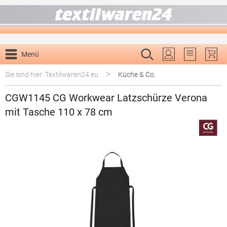
alt springen
Menü
Du hast 0 P
>
Sie sind hier: Textilwaren24.eu
Küche & Co.
CGW1145 CG Workwear Latzschürze Verona
mit Tasche 110 x 78 cm
Bildergalerie überspringen