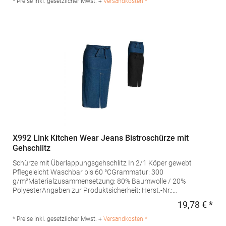
* Preise inkl. gesetzlicher Mwst. +
Versandkosten *
X992 Link Kitchen Wear Jeans Bistroschürze mit
Gehschlitz
Schürze mit Überlappungsgehschlitz In 2/1 Köper gewebt
Pflegeleicht Waschbar bis 60 °CGrammatur: 300
g/m²Materialzusammensetzung: 80% Baumwolle / 20%
PolyesterAngaben zur Produktsicherheit: Herst.-Nr.:
FS100100SPJNS Hersteller: Halink Groothandel B.V.
19,78 € *
Regu
Deventerstraat 4 7575EM Oldenzaal Niederlande E-Mail:
info@halink.nl
* Preise inkl. gesetzlicher Mwst. +
Versandkosten *