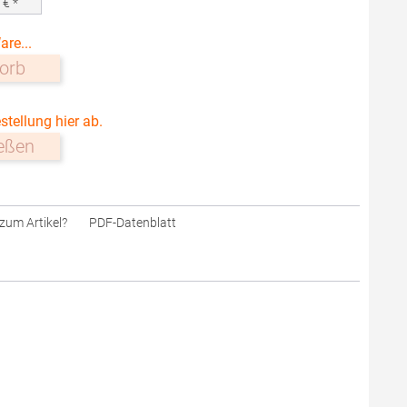
0
€ *
are...
orb
stellung hier ab.
ießen
zum Artikel?
PDF-Datenblatt