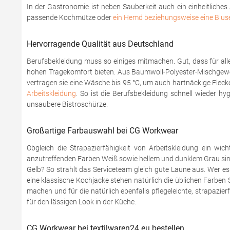
In der Gastronomie ist neben Sauberkeit auch ein einheitliche
passende Kochmütze oder
ein Hemd beziehungsweise eine Blus
Hervorragende Qualität aus Deutschland
Berufsbekleidung muss so einiges mitmachen. Gut, dass für al
hohen Tragekomfort bieten. Aus Baumwoll-Polyester-Mischgewebe
vertragen sie eine Wäsche bis 95 °C, um auch hartnäckige Flec
Arbeitskleidung
. So ist die Berufsbekleidung schnell wieder h
unsaubere Bistroschürze.
Großartige Farbauswahl bei CG Workwear
Obgleich die Strapazierfähigkeit von Arbeitskleidung ein wich
anzutreffenden Farben Weiß sowie hellem und dunklem Grau sind vie
Gelb? So strahlt das Serviceteam gleich gute Laune aus. Wer e
eine klassische Kochjacke stehen natürlich die üblichen Farbe
machen und für die natürlich ebenfalls pflegeleichte, strapazi
für den lässigen Look in der Küche.
CG Workwear bei textilwaren24.eu bestellen