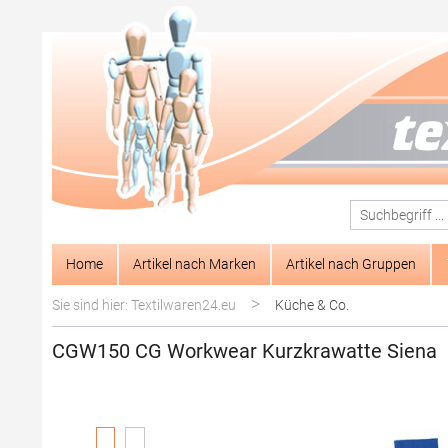
springen
Zur Hauptnavigation springen
Home
Artikel nach Marken
Artikel nach Gruppen
>
Sie sind hier: Textilwaren24.eu
Küche & Co.
CGW150 CG Workwear Kurzkrawatte Siena
Bildergalerie überspringen