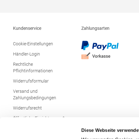
65% Polyes
50% Baumwo
zur Produkt
01/14/32He
Irlachstraß
Kundenservice
Zahlungsarten
Cookie-Einstellungen
Händler-Login
Rechtliche
Pflichtinformationen
Widerrufsformular
Versand und
Zahlungsbedingungen
Widerrufsrecht
Öffentliche Einrichtungen &
Behörden
Diese Webseite verwende