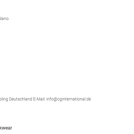
ilano
bling Deutschland E-Mail: info@cginternational.de
rkwear