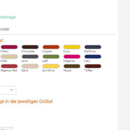
 Werktage
kwear
e!
Cherry
Chocolate
Copper
Curry
Darkblue
Khaki
Lava
Leaf
Magenta
Navy
Regency Red
Sand
Sunshine
Taupe
Toffee
ge in der jeweiligen Größe!