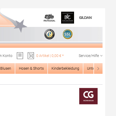
n Konto
0 Artikel | 0,00 € *
Service/Hilfe
Du hast 0 Produkte auf dem Merkzettel
Blusen
Hosen & Shorts
Kinderbekleidung
Unterwäsche