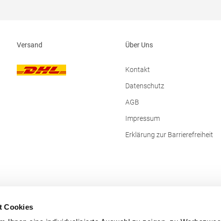
ter / 35% Baumwolle (Melange:
lle / 50% Polyester)Angaben
sicherheit: Herst.-Nr.: 42141-
rsteller: CG International GmbH
e 1a 83043 Bad Aibling
Versand
Über Uns
Deutschland E-Mail: info@cginternational.de
Kontakt
Datenschutz
AGB
Impressum
Erklärung zur Barrierefreiheit
t Cookies