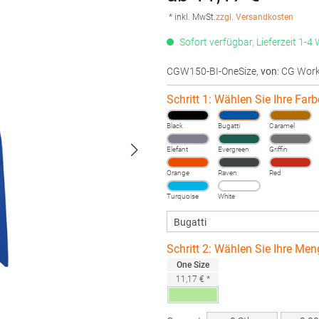
* inkl. MwSt.
zzgl. Versandkosten
Sofort verfügbar, Lieferzeit 1-4
CGW150-BI-OneSize
,
von
: CG Wor
Schritt 1: Wählen Sie Ihre Farb
Black
Bugatti
Caramel
Elefant
Evergreen
Griffin
Orange
Raven
Red
Turquoise
White
Schritt 2: Wählen Sie Ihre Men
One Size
11,17 € *