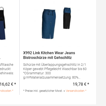
X992 Link Kitchen Wear Jeans
Bistroschürze mit Gehschlitz
Schürze mit Überlappungsgehschlitz In 2/1
Köper gewebt Pflegeleicht Waschbar bis 60
°CGrammatur: 300
g/m²Materialzusammensetzung: 80%
 65%
Baumwolle / 20% PolyesterAngaben zur
16,62 € *
19,78 € *
Regulärer Preis:
Regulärer 
en zur
Produktsicherheit: Herst.-Nr.:
11073
FS100100SPJNS Hersteller: Halink
ndkosten *
* Preise inkl. gesetzlicher Mwst. +
Versandkosten *
Groothandel B.V. Deventerstraat 4 7575EM
al
Oldenzaal Niederlande E-Mail: info@halink.nl