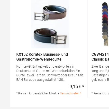
KX152 Korntex Business- und
CGW42141
Gastronomie-Wendegürtel
Classic B
Korntex®: Entwickelt und entworfen in
Zwei Bänder
Deutschland Gürtel mit Wendefunktion Ein
lang und 2,5 cm breit
Gürtel, zwei Farben: Schwarz oder Braun Mit
Befestigen an 
EAN Barcode ausgestattet 130
gekreuzte B
cmMaterialzusammensetzung: 100%
Nackens un
9,15 € *
Regulärer Preis
PolyurethanAngaben zur
Hochveredeltes
Produktsicherheit: Herst.-Nr.:
Strapazierfähig Bis 95 °
* Preise inkl. gesetzlicher Mwst. +
Versandkosten *
* Preise inkl.
KXGTABHersteller: Korntex GmbH Carl-Zeiss-
Industriewä
Straße 5 70736 Fellbach Deutschland E-Mail:
Pfegehinwe
info@korntex.com
°C waschba