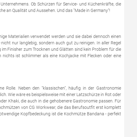
s Unternehmens. Ob Schürzen für Service- und Küchenkräfte, die
che an Qualität und Aussehen. Und das "Made in Germany"!
hige Materialien verwendet werden und sie dabei dennoch einen
ht nur langlebig, sondern auch gut zu reinigen. In aller Regel
im Finisher zum Trocknen und Glätten sind kein Problem für die
 nichts ist schlimmer als eine Kochjacke mit Flecken oder eine
eine Rolle. Neben den "klassischen", häufig in der Gastronomie
lich. Wie wäre es beispielsweise mit einer Latzschürze in Rot oder
oder Khaki, die auch in die gehobenere Gastronomie passen. Für
Kochmützen von CG Workwear, die das Berufsoutfit erst komplett
ie notwendige Kopfbedeckung ist die Kochmütze Bandana - perfekt