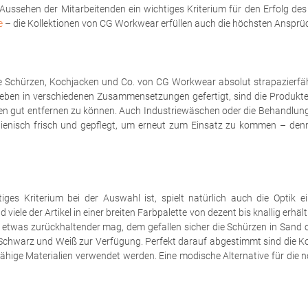
s Aussehen der Mitarbeitenden ein wichtiges Kriterium für den Erfolg de
e
– die Kollektionen von CG Workwear erfüllen auch die höchsten Ansprü
le Schürzen, Kochjacken und Co. von CG Workwear absolut strapazierfä
n in verschiedenen Zusammensetzungen gefertigt, sind die Produkte nic
ken gut entfernen zu können. Auch Industriewäschen oder die Behandlung 
ygienisch frisch und gepflegt, um erneut zum Einsatz zu kommen – denn
tiges Kriterium bei der Auswahl ist, spielt natürlich auch die Optik 
le der Artikel in einer breiten Farbpalette von dezent bis knallig erhält
s etwas zurückhaltender mag, dem gefallen sicher die Schürzen in Sand 
n Schwarz und Weiß zur Verfügung. Perfekt darauf abgestimmt sind die 
erfähige Materialien verwendet werden. Eine modische Alternative für d