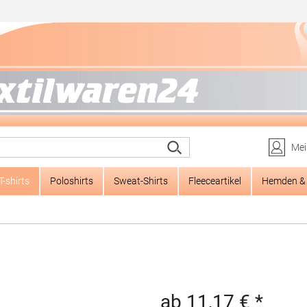
Mei
T-shirts
Poloshirts
Sweat-Shirts
Fleeceartikel
Hemden & 
ab 11,17 € *