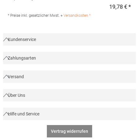
FS100100SPJNS Hersteller: Halink Groothandel B.V.
19,78 € *
Regu
Deventerstraat 4 7575EM Oldenzaal Niederlande E-Mail:
info@halink.nl
* Preise inkl. gesetzlicher Mwst. +
Versandkosten *
Kundenservice
Zahlungsarten
Versand
Über Uns
Hilfe und Service
Vertrag widerrufen