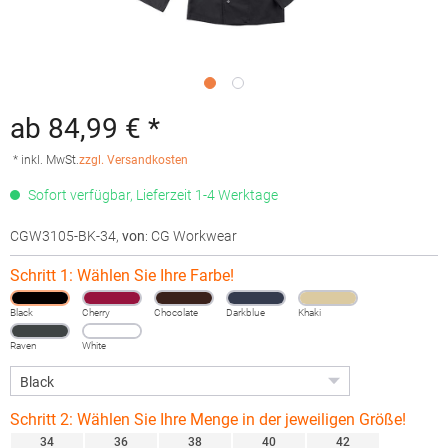
ab 84,99 € *
* inkl. MwSt.
zzgl. Versandkosten
Sofort verfügbar, Lieferzeit 1-4 Werktage
CGW3105-BK-34
,
von
: CG Workwear
Schritt 1: Wählen Sie Ihre Farbe!
Black
Cherry
Chocolate
Darkblue
Khaki
Raven
White
Schritt 2: Wählen Sie Ihre Menge in der jeweiligen Größe!
34
36
38
40
42