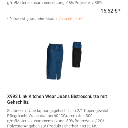
g/m²Materialzusammensetzung: 65% Polyester / 35%
BaumwolleAngaben zur Produktsicherheit: Herst.-Nr.: SS11073
16,62 € *
Regu
Hersteller: Halink Groothandel B.V. Deventerstraat 4 7575EM
Oldenzaal Niederlande E-Mail: info@halink.nl
* Preise inkl. gesetzlicher Mwst. +
Versandkosten *
X992 Link Kitchen Wear Jeans Bistroschürze mit
Gehschlitz
Schürze mit Überlappungsgehschlitz In 2/1 Köper gewebt
Pflegeleicht Waschbar bis 60 °CGrammatur: 300
g/m²Materialzusammensetzung: 80% Baumwolle / 20%
PolyesterAngaben zur Produktsicherheit: Herst.-Nr.: