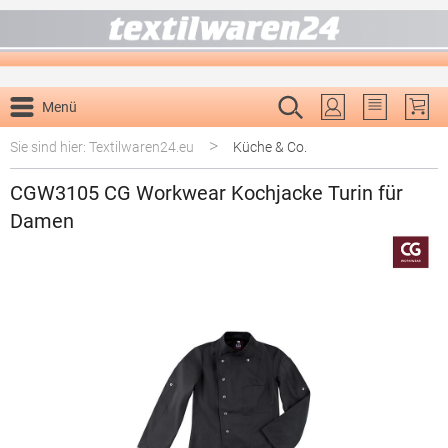
alt springen
Menü
Du hast 0 P
>
Sie sind hier: Textilwaren24.eu
Küche & Co.
CGW3105 CG Workwear Kochjacke Turin für
Damen
Bildergalerie überspringen