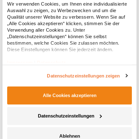
Wendefunktion Ein Gürtel, zwei Farben: Schwarz oder Braun Mit
Wir verwenden Cookies, um Ihnen eine individualisierte
EAN Barcode ausgestattet 130 cmMaterialzusammensetzung:
Auswahl zu zeigen, zu Werbezwecken und um die
100% PolyurethanAngaben zur Produktsicherheit: Herst.-Nr.:
Qualität unserer Website zu verbessern. Wenn Sie auf
KXGTABHersteller: Korntex GmbH Carl-Zeiss-Straße 5 70736
9,15 € *
„Alle Cookies akzeptieren“ klicken, stimmen Sie der
Regu
Fellbach Deutschland E-Mail: info@korntex.com
Verwendung aller Cookies zu. Unter
* Preise inkl. gesetzlicher Mwst. +
Versandkosten *
„Datenschutzeinstellungen“ können Sie selbst
bestimmen, welche Cookies Sie zulassen möchten.
Diese Einstellungen können Sie jederzeit ändern.
Impressum
|
Datenschutz
Datenschutzeinstellungen zeigen
Alle Cookies akzeptieren
CGW42141 CG Workwear Potenza X Classic Bänderset
Datenschutzeinstellungen
Zwei Bänder für Latzschürzen, je 230 cm lang und 2,5 cm breit
Mit Druckknopf zum Befestigen an der Schürzen-Öse Im Rücken
Ablehnen