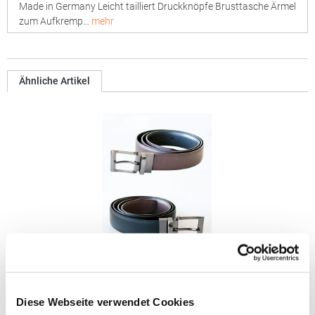
Made in Germany Leicht tailliert Druckknöpfe Brusttasche Ärmel
zum Aufkremp…
mehr
Ähnliche Artikel
KX152 Korntex Business- und Gastronomie-
Wendegürtel
Diese Webseite verwendet Cookies
Korntex®: Entwickelt und entworfen in Deutschland Gürtel mit