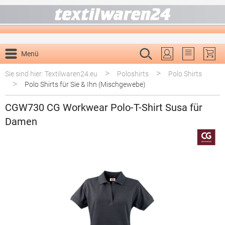
alt springen
Menü
Du hast 0 P
>
>
Sie sind hier: Textilwaren24.eu
Poloshirts
Polo Shirts
>
Polo Shirts für Sie & Ihn (Mischgewebe)
CGW730 CG Workwear Polo-T-Shirt Susa für
Damen
Bildergalerie überspringen