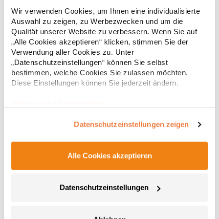
Tailliertes Kurzarm-Poloshirt für Damen aus zertifizierter Bio-
Wir verwenden Cookies, um Ihnen eine individualisierte
Baumwolle Kragen und Ärmelbündchen aus 1x1-Rippe
Auswahl zu zeigen, zu Werbezwecken und um die
Knopfleiste mit zwei Knöpfen Verstärkte Nahtabdeckung am
Kragen Seitenschlitze am Saum Herausreißbares
Qualität unserer Website zu verbessern. Wenn Sie auf
LabelPfegehinweis: 40 °C waschbarBügeln erlaubtGrammatur:
„Alle Cookies akzeptieren“ klicken, stimmen Sie der
12,55 € *
ab
Regu
210 g/m²Materialzusammensetzung: 100% Baumwolle (Heather
Verwendung aller Cookies zu. Unter
Grey: 85% Baumwolle / 15% Viskose)Angaben zur
* Preise inkl. gesetzlicher Mwst. +
Versandkosten *
„Datenschutzeinstellungen“ können Sie selbst
Produktsicherheit: Herst.-Nr.: PO6618Hersteller: GORFACTORY
bestimmen, welche Cookies Sie zulassen möchten.
S.A Ctra. Santomera / Abanilla Km 8.8 30620 Fortuna (Murcia)
Diese Einstellungen können Sie jederzeit ändern.
Spanien E-Mail: info@gorfactory.es
Impressum
|
Datenschutz
Datenschutzeinstellungen zeigen
Alle Cookies akzeptieren
Datenschutzeinstellungen
AQ020 Asquith & Fox Damen klassisches Polo
Poloshirt
100% ringgesponnene, gekämmte Baumwolle Taillierte Form Mit