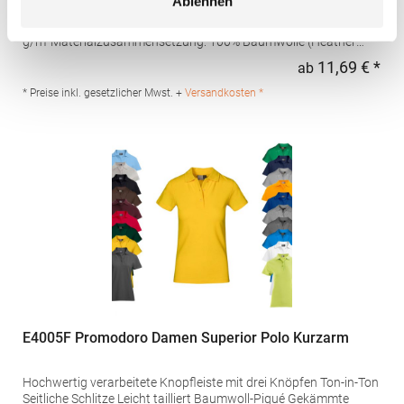
Ablehnen
längerem Saum hinten und seitlichen SchlitzenPfegehinweis: 30
°C waschbarBügeln erlaubtGrammatur: 200
g/m²Materialzusammensetzung: 100% Baumwolle (Heather
Grey: 85% Baumwolle / 15% Viskose)Angaben zur
11,69 € *
ab
Regu
Produktsicherheit: Herst.-Nr.: AQ020Hersteller: Saxnet Ltd Unit 8
Naas Road Bus. Park Naas Road Dublin D12 ER80 ROI Irland E-
* Preise inkl. gesetzlicher Mwst. +
Versandkosten *
Mail: info@asquithandfox.com
E4005F Promodoro Damen Superior Polo Kurzarm
Hochwertig verarbeitete Knopfleiste mit drei Knöpfen Ton-in-Ton
Seitliche Schlitze Leicht tailliert Baumwoll-Piqué Gekämmte