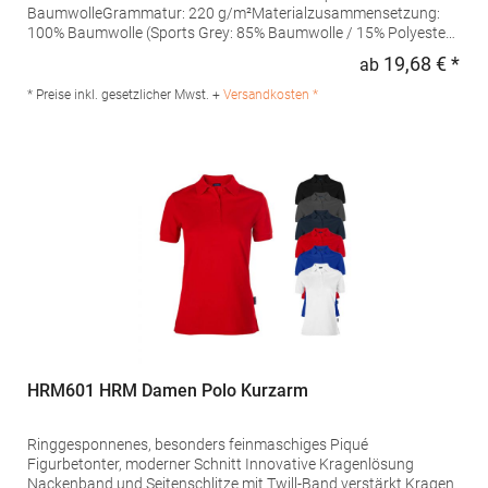
BaumwolleGrammatur: 220 g/m²Materialzusammensetzung:
100% Baumwolle (Sports Grey: 85% Baumwolle / 15% Polyester),
(Ash: 99% Baumwolle / 1% Polyester)Angaben zur
19,68 € *
ab
Regu
Produktsicherheit: Herst.-Nr.: 4005FHersteller: Promodoro
Fashion GmbH Am Gatherhof 57 40472 Düsseldorf Deutschland
* Preise inkl. gesetzlicher Mwst. +
Versandkosten *
E-Mail: info@promodoro.de
HRM601 HRM Damen Polo Kurzarm
Ringgesponnenes, besonders feinmaschiges Piqué
Figurbetonter, moderner Schnitt Innovative Kragenlösung
Nackenband und Seitenschlitze mit Twill-Band verstärkt Kragen