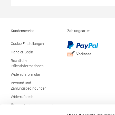
PolyesterAngaben zur
Baumwolle 
Produktsicherheit: Herst.-Nr.:
Produktsiche
PO8410Hersteller: GORFACTORY S.A Ctra.
Exner Fashi
Santomera / Abanilla Km 8.8 30620 Fortuna
Erkenschwi
(Murcia) Spanien E-Mail: info@gorfactory.es
kontakt@ex
Kundenservice
Zahlungsarten
Cookie-Einstellungen
Händler-Login
Rechtliche
Pflichtinformationen
Widerrufsformular
Versand und
Zahlungsbedingungen
Widerrufsrecht
Öffentliche Einrichtungen &
Behörden
Diese Webseite verwende