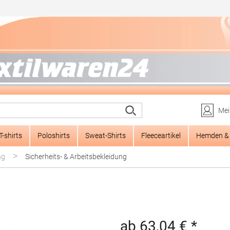
Mei
T-shirts
Poloshirts
Sweat-Shirts
Fleeceartikel
Hemden & 
>
ng
Sicherheits- & Arbeitsbekleidung
ab 63,04 € *