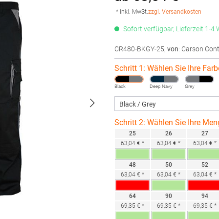
* inkl. MwSt.
zzgl. Versandkosten
Sofort verfügbar, Lieferzeit 1-4
CR480-BKGY-25
,
von
: Carson Con
Schritt 1: Wählen Sie Ihre Farb
Black
Deep Navy
Grey
Schritt 2: Wählen Sie Ihre Men
25
26
27
63,04 € *
63,04 € *
63,04 € *
48
50
52
63,04 € *
63,04 € *
63,04 € *
64
90
94
69,35 € *
69,35 € *
69,35 € *