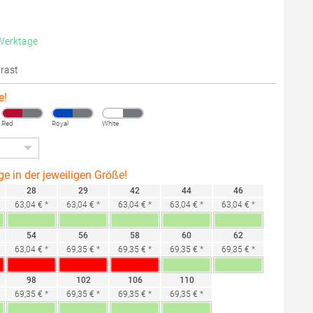
 Werktage
trast
e!
Red
Royal
White
ge in der jeweiligen Größe!
28
29
42
44
46
63,04 € *
63,04 € *
63,04 € *
63,04 € *
63,04 € *
54
56
58
60
62
63,04 € *
69,35 € *
69,35 € *
69,35 € *
69,35 € *
98
102
106
110
69,35 € *
69,35 € *
69,35 € *
69,35 € *