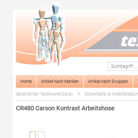
springen
Zur Hauptnavigation springen
Home
Artikel nach Marken
Artikel nach Gruppen
>
Sie sind hier: Textilwaren24.eu
Sicherheits- & Arbeitskleidu
CR480 Carson Kontrast Arbeitshose
Bildergalerie überspringen