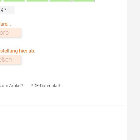
0
€ *
are...
orb
stellung hier ab.
ießen
zum Artikel?
PDF-Datenblatt