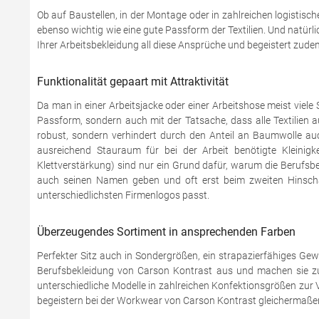
Ob auf Baustellen, in der Montage oder in zahlreichen logistisch
ebenso wichtig wie eine gute Passform der Textilien. Und natür
Ihrer Arbeitsbekleidung all diese Ansprüche und begeistert zudem 
Funktionalität gepaart mit Attraktivität
Da man in einer Arbeitsjacke oder einer Arbeitshose meist viel
Passform, sondern auch mit der Tatsache, dass alle Textilien
robust, sondern verhindert durch den Anteil an Baumwolle au
ausreichend Stauraum für bei der Arbeit benötigte Kleinigk
Klettverstärkung) sind nur ein Grund dafür, warum die Berufsb
auch seinen Namen geben und oft erst beim zweiten Hinscha
unterschiedlichsten Firmenlogos passt.
Überzeugendes Sortiment in ansprechenden Farben
Perfekter Sitz auch in Sondergrößen, ein strapazierfähiges Gew
Berufsbekleidung von Carson Kontrast aus und machen sie zu
unterschiedliche Modelle in zahlreichen Konfektionsgrößen zur V
begeistern bei der Workwear von Carson Kontrast gleichermaße