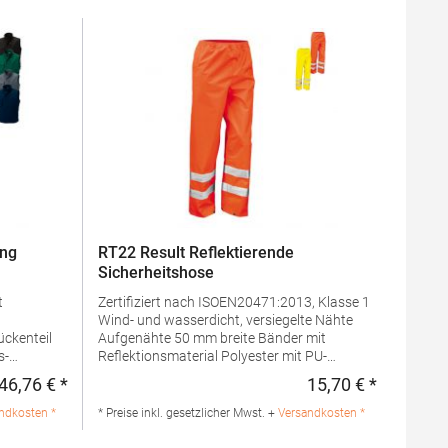
ung
RT22 Result Reflektierende
Sicherheitshose
t
Zertifiziert nach ISOEN20471:2013, Klasse 1
Wind- und wasserdicht, versiegelte Nähte
Aufgenähte 50 mm breite Bänder mit
s-
Reflektionsmaterial Polyester mit PU-
s
Beschichtung Keine äußere Beinnaht Zwei
46,76 € *
15,70 € *
Regulärer Preis:
Regulärer 
Seitentaschen und eine Schlüsseltasche an
der Rückseite Elastischer Bund mit
ndkosten *
* Preise inkl. gesetzlicher Mwst. +
Versandkosten *
N A4-
verstellbarem Kordelzug Verstellbarer
Knopfverschluss an Fußgelenken Der