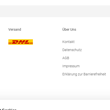
/ 50% PolyesterAngaben zur
über Reißverschluss auf linker Bru
rheit: Herst.-Nr.: 347Hersteller:
Fleckenabweisende DuPont Teflo
on GmbH Karlstr. 20 45739 Oer-
Beschichtung 150g Polyester
ck Deutschland E-Mail:
WattierungMaterialzusammenset
ner-fashion.de
Außen: 65% Polyester / 35% Baum
Innen: 100% PolyesterAngaben zu
Versand
Über Uns
Produktsicherheit: Herst.-Nr.: R-0
Hersteller: Fruit of the Loom Inter
Ltd., Unit 6, Lisfannon Business Ce
Kontakt
Donegal, F93 Y2NA Buncrana, Irland E-M
fruitbrands@fotlinc.com
Datenschutz
AGB
Impressum
Erklärung zur Barrierefreiheit
t Cookies