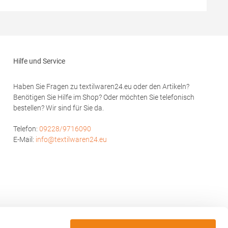
stseite
Hersteller gewährleistet die
n®-
Reflektionseigenschaft gemäß EN-Norm für
25 Waschgänge!Materialzusammensetzung:
zung:
100% PolyesterAngaben zur
wolle,
Produktsicherheit: Herst.-Nr.:
r
R022XHersteller: Result Clothing Ltd.
Hilfe und Service
14M-0
Narcisova 1 821 01 Bratislava Slowakei E-
national
Mail: sales@resultclothing.com
ntre, Co.
Haben Sie Fragen zu textilwaren24.eu oder den Artikeln?
ail:
Benötigen Sie Hilfe im Shop? Oder möchten Sie telefonisch
bestellen? Wir sind für Sie da.
Telefon:
09228/9716090
E-Mail:
info@textilwaren24.eu