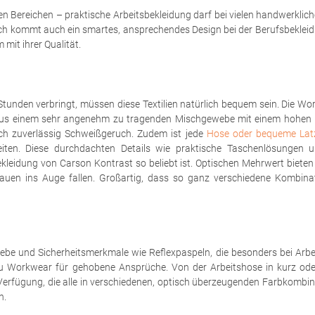
en Bereichen – praktische Arbeitsbekleidung darf bei vielen handwerklichen
lich kommt auch ein smartes, ansprechendes Design bei der Berufsbeklei
mit ihrer Qualität.
e Stunden verbringt, müssen diese Textilien natürlich bequem sein. Die W
 aus einem sehr angenehm zu tragenden Mischgewebe mit einem hohen Ba
ch zuverlässig Schweißgeruch. Zudem ist jede
Hose oder bequeme Lat
eiten. Diese durchdachten Details wie praktische Taschenlösungen 
ekleidung von Carson Kontrast so beliebt ist. Optischen Mehrwert bieten
uen ins Auge fallen. Großartig, dass so ganz verschiedene Kombina
ebe und Sicherheitsmerkmale wie Reflexpaspeln, die besonders bei Arbeit
 Workwear für gehobene Ansprüche. Von der Arbeitshose in kurz oder
erfügung, die alle in verschiedenen, optisch überzeugenden Farbkombinati
n.