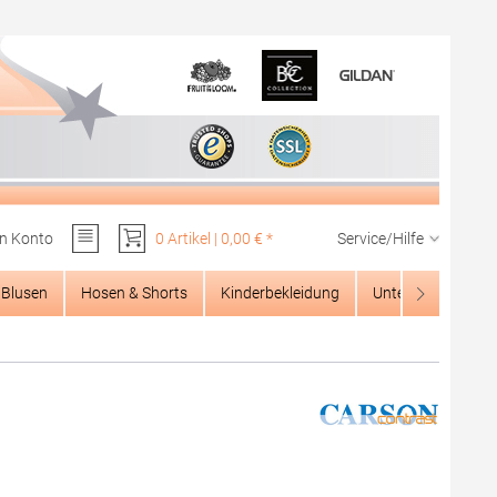
n Konto
0 Artikel | 0,00 € *
Service/Hilfe
Du hast 0 Produkte auf dem Merkzettel
Blusen
Hosen & Shorts
Kinderbekleidung
Unterwäsche