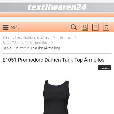
alt springen
Menü
Du hast 0 P
>
>
Sie sind hier: Textilwaren24.eu
T-shirts
>
Basic T-Shirts für Sie und Ihn
Basic T-Shirts für Sie & Ihn (Ärmellos)
E1051 Promodoro Damen Tank Top Ärmellos
Bildergalerie überspringen