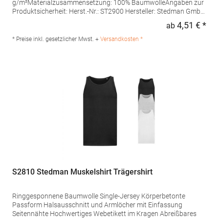
g/m²Materialzusammensetzung: 100% BaumwolleAngaben zur
Produktsicherheit: Herst.-Nr.: ST2900 Hersteller: Stedman GmbH
Charlottenburger Allee 27-29 52068 Aachen Deutschland E-Mail:
4,51 € *
ab
Regu
info@stedman.eu
* Preise inkl. gesetzlicher Mwst. +
Versandkosten *
S2810 Stedman Muskelshirt Trägershirt
Ringgesponnene Baumwolle Single-Jersey Körperbetonte
Passform Halsausschnitt und Armlöcher mit Einfassung
Seitennähte Hochwertiges Webetikett im Kragen Abreißbares