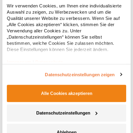
Single Jersey Regular fit RundhalsausschnittPfegehinweis: 30
Wir verwenden Cookies, um Ihnen eine individualisierte
°C waschbarBügeln erlaubtGrammatur: 140
g/m²Materialzusammensetzung: 100% BaumwolleAngaben zur
Auswahl zu zeigen, zu Werbezwecken und um die
Produktsicherheit: Herst.-Nr.: BB011Hersteller: TB International
Qualität unserer Website zu verbessern. Wenn Sie auf
GmbH Dr.-Robert-Murjahn-Str. 7 64372 Ober-Ramstadt
4,20 € *
„Alle Cookies akzeptieren“ klicken, stimmen Sie der
ab
Regu
Deutschland E-Mail: info@tbint.de
Verwendung aller Cookies zu. Unter
* Preise inkl. gesetzlicher Mwst. +
Versandkosten *
„Datenschutzeinstellungen“ können Sie selbst
bestimmen, welche Cookies Sie zulassen möchten.
Diese Einstellungen können Sie jederzeit ändern.
Impressum
|
Datenschutz
Datenschutzeinstellungen zeigen
Alle Cookies akzeptieren
Datenschutzeinstellungen
RY6545 Roly TEXAS Trägershirt ärmellos Herren
Single Jersey Breite Träger Leicht taillierter Schnitt Jersey
Ablehnen