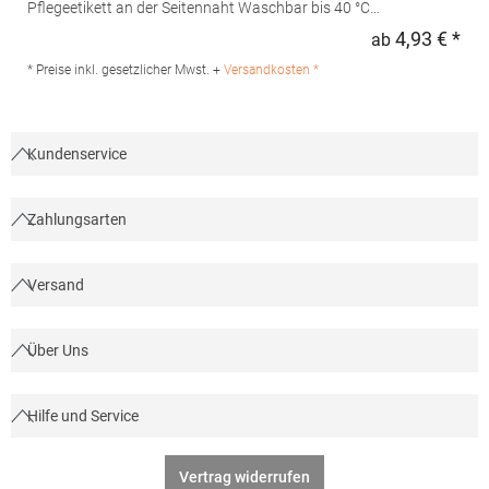
Pflegeetikett an der Seitennaht Waschbar bis 40 °C
Pfegehinweis: Bügeln erlaubt40 °C waschbarGrammatur: 160
4,93 € *
ab
Regu
g/m²Materialzusammensetzung: 100% Baumwolle (Grey
Heather: 85% Baumwolle / 15% Viskose)Angaben zur
* Preise inkl. gesetzlicher Mwst. +
Versandkosten *
Produktsicherheit: Herst.-Nr.: ST2810 Hersteller: Stedman GmbH
Charlottenburger Allee 27-29 52068 Aachen Deutschland E-Mail:
info@stedman.eu
Kundenservice
Zahlungsarten
Versand
Über Uns
Hilfe und Service
Vertrag widerrufen