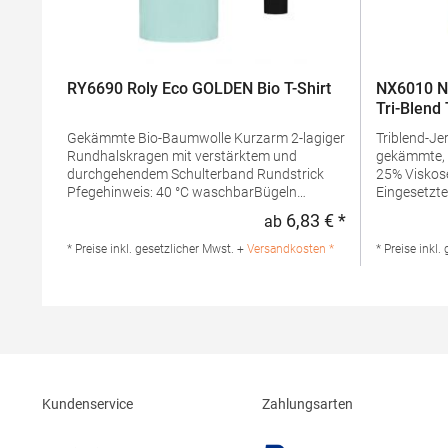
RY6690 Roly Eco GOLDEN Bio T-Shirt
NX6010 Ne
Tri-Blend 
Gekämmte Bio-Baumwolle Kurzarm 2-lagiger
Triblend-Jersey 50% Polye
Rundhalskragen mit verstärktem und
gekämmte, 
durchgehendem Schulterband Rundstrick
25% Viskose Rundhalsausschn
Pfegehinweis: 40 °C waschbarBügeln
Eingesetzte
erlaubtGrammatur: 160 g/m² (White: 170
Gewebe Satin-EtikettGrammatur: 145
6,83 € *
ab
Regulärer Preis
g/m²)Materialzusammensetzung: 100%
g/m²Mater
Baumwolle (Heather Grey: 85% Baumwolle /
Polyester 
* Preise inkl. gesetzlicher Mwst. +
Versandkosten *
* Preise inkl.
15% Viskose)Angaben zur
ViskoseAng
Produktsicherheit: Herst.-Nr.:
Produktsiche
CA6690Hersteller: GORFACTORY S.A Ctra.
N6010Herste
Santomera / Abanilla Km 8.8 30620 Fortuna
Level Appar
(Murcia) Spanien E-Mail: info@gorfactory.es
Stedman Gm
29 52068 A
info@sted
Kundenservice
Zahlungsarten