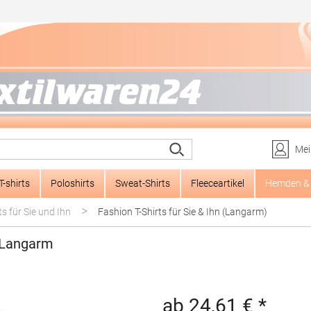
Mei
T-shirts
Poloshirts
Sweat-Shirts
Fleeceartikel
Hemden & 
>
ts für Sie und Ihn
Fashion T-Shirts für Sie & Ihn (Langarm)
 Langarm
ab 24,61 € *