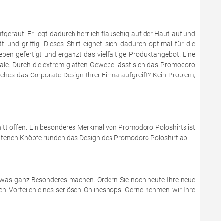
fgeraut. Er liegt dadurch herrlich flauschig auf der Haut auf und
und griffig. Dieses Shirt eignet sich dadurch optimal für die
n gefertigt und ergänzt das vielfältige Produktangebot. Eine
male. Durch die extrem glatten Gewebe lässt sich das Promodoro
lches das Corporate Design Ihrer Firma aufgreift? Kein Problem,
itt offen. Ein besonderes Merkmal von Promodoro Poloshirts ist
ehaltenen Knöpfe runden das Design des Promodoro Poloshirt ab.
etwas ganz Besonderes machen. Ordern Sie noch heute Ihre neue
len Vorteilen eines seriösen Onlineshops. Gerne nehmen wir Ihre