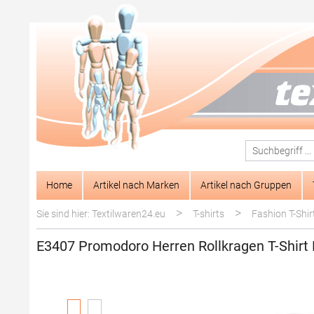
springen
Zur Hauptnavigation springen
Home
Artikel nach Marken
Artikel nach Gruppen
>
>
Sie sind hier: Textilwaren24.eu
T-shirts
Fashion T-Shir
E3407 Promodoro Herren Rollkragen T-Shirt
Bildergalerie überspringen