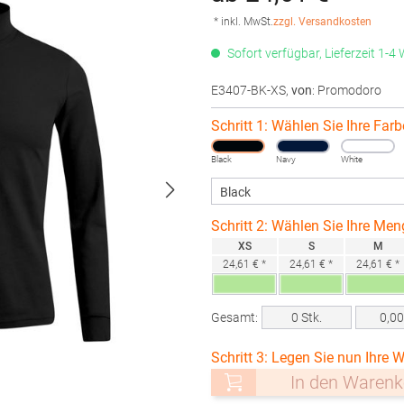
* inkl. MwSt.
zzgl. Versandkosten
Sofort verfügbar, Lieferzeit 1-4
E3407-BK-XS
,
von
: Promodoro
Schritt 1: Wählen Sie Ihre Farb
Black
Navy
White
Schritt 2: Wählen Sie Ihre Men
XS
S
M
24,61 € *
24,61 € *
24,61 € *
Gesamt:
0
Stk.
0,0
Schritt 3: Legen Sie nun Ihre W
In den Warenk