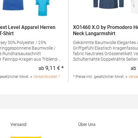
xt Level Apparel Herren
XO1460 X.O by Promodoro He
T-Shirt
Neck Langarmshirt
ster / 25%
Gekämmte Baumwolle Elegantes weiches
ringgesponnene Baumwolle /
Griffgefühl Elastisch Kragenfassung in self
itt
fabric Neutrales Grössenetikett Verstärkte
r Feinripp-Kragen aus Triblend-
Schulternähte Doppelnähte Seitennähte
Schmal geschnittenGrammatur: 1
9,11 € *
ab
ab
:
Regulärer Preis:
ialzusammensetzung: 50%
g/m²Materialzusammensetzung:
/ 25% Baumwolle / 25%
BaumwolleAngaben zur
 gesetzlicher Mwst. +
Versandkosten *
* Preise inkl. gesetzlicher Mwst. +
Versa
aben zur
Produktsicherheit: Herst.-Nr.: 1460
rheit: Herst.-Nr.:
Promodoro Fashion GmbH Am Ga
ller: YS Garments Inc. Dba Next
40472 Düsseldorf Deutschland E-Mail:
el imported for Europe by
info@promodoro.de
bH Charlottenburger Allee 27-
achen Deutschland E-Mail:
man.eu
Versand
Über Uns