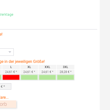
 Werktage
e!
ge in der jeweiligen Größe!
L
XL
XXL
3XL
24,61 € *
24,61 € *
24,61 € *
28,28 € *
0
€ *
are...
orb