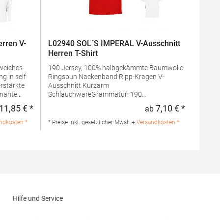
rren V-
L02940 SOL´S IMPERAL V-Ausschnitt
Herren T-Shirt
190 Jersey, 100% halbgekämmte Baumwolle
Ringspun Nackenband Ripp-Kragen V-
Ausschnitt Kurzarm
SchlauchwareGrammatur: 190
31-149
g/m²Materialzusammensetzung: 100%
11,85 € *
7,10 € *
ab
Regulärer Preis:
Regulärer 
 100%
BaumwolleAngaben zur
Produktsicherheit: Herst.-Nr.:
ndkosten *
* Preise inkl. gesetzlicher Mwst. +
Versandkosten *
Hersteller:
02940Hersteller: SOLO INVEST 92 Rue
therhof 57
Réaumur 75002 Paris Frankreich E-Mail:
sols@soloinvest.com
Hilfe und Service