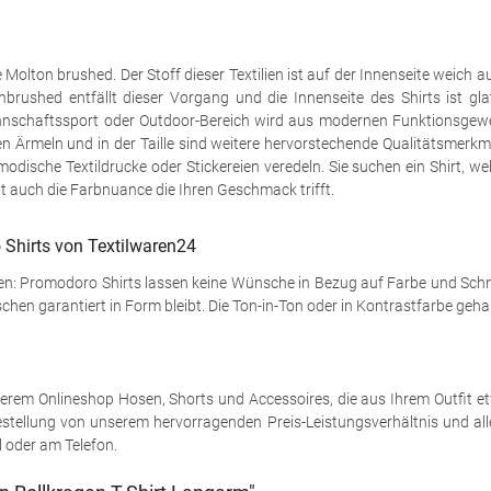
Molton brushed. Der Stoff dieser Textilien ist auf der Innenseite weich au
ed entfällt dieser Vorgang und die Innenseite des Shirts ist glatt 
schaftssport oder Outdoor-Bereich wird aus modernen Funktionsgewebe
en Ärmeln und in der Taille sind weitere hervorstechende Qualitätsmerk
ische Textildrucke oder Stickereien veredeln. Sie suchen ein Shirt, we
it auch die Farbnuance die Ihren Geschmack trifft.
Shirts von Textilwaren24
ten: Promodoro Shirts lassen keine Wünsche in Bezug auf Farbe und Schn
schen garantiert in Form bleibt. Die Ton-in-Ton oder in Kontrastfarbe g
erem Onlineshop Hosen, Shorts und Accessoires, die aus Ihrem Outfit 
Bestellung von unserem hervorragenden Preis-Leistungsverhältnis und al
l oder am Telefon.