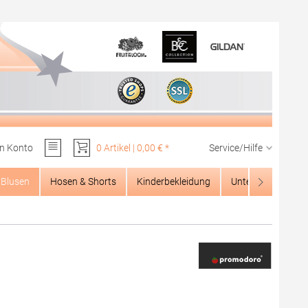
n Konto
0 Artikel | 0,00 € *
Service/Hilfe
Du hast 0 Produkte auf dem Merkzettel
Blusen
Hosen & Shorts
Kinderbekleidung
Unterwäsche