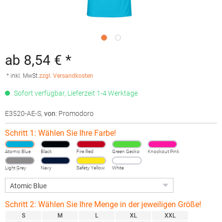
ab 8,54 € *
* inkl. MwSt.
zzgl. Versandkosten
Sofort verfügbar, Lieferzeit 1-4 Werktage
E3520-AE-S
,
von
: Promodoro
Schritt 1: Wählen Sie Ihre Farbe!
Atomic Blue
Black
Fire Red
Green Gecko
Knockout Pink
Light Grey
Navy
Safety Yellow
White
(Solid)
Schritt 2: Wählen Sie Ihre Menge in der jeweiligen Größe!
S
M
L
XL
XXL