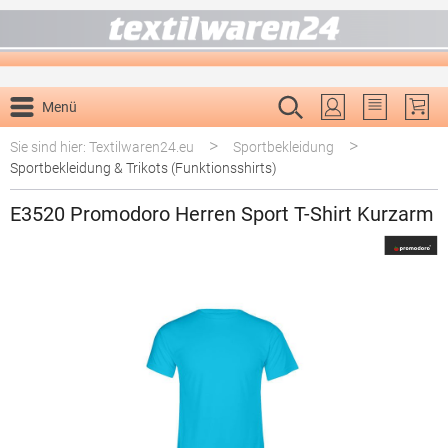
alt springen
Menü
Du hast 0 P
>
>
Sie sind hier: Textilwaren24.eu
Sportbekleidung
Sportbekleidung & Trikots (Funktionsshirts)
E3520 Promodoro Herren Sport T-Shirt Kurzarm
Bildergalerie überspringen