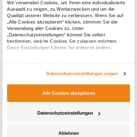
Wir verwenden Cookies, um Ihnen eine individualisierte
Pfegehinweis: 40 °C waschbarBügeln erlaubtGrammatur: 160
Auswahl zu zeigen, zu Werbezwecken und um die
g/m² (White: 170 g/m²)Materialzusammensetzung: 100%
Qualität unserer Website zu verbessern. Wenn Sie auf
Baumwolle (Heather Grey: 85% Baumwolle / 15%
6,83 € *
ab
Regu
Viskose)Angaben zur Produktsicherheit: Herst.-Nr.:
„Alle Cookies akzeptieren“ klicken, stimmen Sie der
CA6690Hersteller: GORFACTORY S.A Ctra. Santomera / Abanilla
Verwendung aller Cookies zu. Unter
* Preise inkl. gesetzlicher Mwst. +
Versandkosten *
Km 8.8 30620 Fortuna (Murcia) Spanien E-Mail:
„Datenschutzeinstellungen“ können Sie selbst
info@gorfactory.es
bestimmen, welche Cookies Sie zulassen möchten.
Diese Einstellungen können Sie jederzeit ändern.
Impressum
|
Datenschutz
Datenschutzeinstellungen zeigen
Alle Cookies akzeptieren
NX6010 Next Level Apparel Herren Tri-Blend T-Shirt
Datenschutzeinstellungen
Triblend-Jersey 50% Polyester / 25% gekämmte, ringgesponnene
Baumwolle / 25% Viskose Rundhalsausschnitt Eingesetzter
Ablehnen