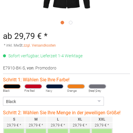
ab 29,79 € *
* inkl. MwSt.
zzgl. Versandkosten
Sofort verfügbar, Lieferzeit 1-4 Werktage
E7910-BK-S
,
von
: Promodoro
Schritt 1: Wählen Sie Ihre Farbe!
Black
Fire Red
Navy
Orange
Steel Grey
(Solid)
Schritt 2: Wählen Sie Ihre Menge in der jeweiligen Größe!
S
M
L
XL
XXL
29,79 € *
29,79 € *
29,79 € *
29,79 € *
29,79 € *