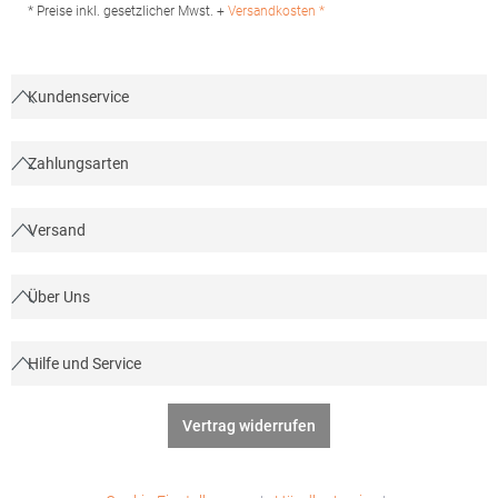
Produktsicherheit: Herst.-Nr.: 55000Hersteller: SOLO INVEST 92
* Preise inkl. gesetzlicher Mwst. +
Versandkosten *
Rue Réaumur 75002 Paris Frankreich E-Mail:
sols@soloinvest.com
Kundenservice
Zahlungsarten
Versand
Über Uns
Hilfe und Service
Vertrag widerrufen