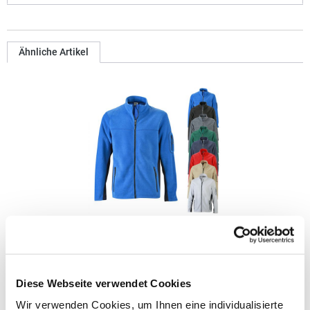
Ähnliche Artikel
JN842 James+Nicholson Herren Arbeitskleidung
Fleecejacke -STRONG-
Strapazierfähige Fleece Jacke im Materialmix Pflegeleichter
Diese Webseite verwendet Cookies
Antipilling-Microfleece Elastische Softshell-Einsätze in
Kontrastfarbe an Arm und Seite Unterlegter Reißverschluss mit
Wir verwenden Cookies, um Ihnen eine individualisierte