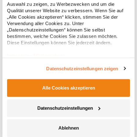
Kinnschutz Stehkragen Zwei seitliche Taschen und Ärmeltasche
Auswahl zu zeigen, zu Werbezwecken und um die
mit ReißverschlussGrammatur: 280
44,28 € *
ab
Qualität unserer Website zu verbessern. Wenn Sie auf
Regu
g/m²Materialzusammensetzung: 100% PolyesterAngaben zur
„Alle Cookies akzeptieren“ klicken, stimmen Sie der
Produktsicherheit: Herst.-Nr.: JN842Hersteller: Gustav Daiber
* Preise inkl. gesetzlicher Mwst. +
Versandkosten *
GmbH Vor dem Weißen Stein 25-31 72461 Albstadt Deutschland
Verwendung aller Cookies zu. Unter
E-Mail: info@daiber.de
„Datenschutzeinstellungen“ können Sie selbst
bestimmen, welche Cookies Sie zulassen möchten.
Diese Einstellungen können Sie jederzeit ändern.
Impressum
|
Datenschutz
Datenschutzeinstellungen zeigen
Alle Cookies akzeptieren
RG532 Regatta THOR III Fleecejacke
Datenschutzeinstellungen
280er Symmetry-Fleece mit Antipilling-Ausstattung
Verstellbarer, elastischer Saumschnürzug Fleece-Bündchen
ohne Gummizug Zwei tief angesetzte Außentaschen mit
Ablehnen
ReißverschlussGrammatur: 280