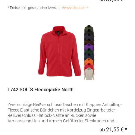
Regu
Produktsicherheit: Herst.-Nr.: 7961Hersteller: Promodoro
Fashion GmbH Am Gatherhof 57 40472 Düsseldorf Deutschland
* Preise inkl. gesetzlicher Mwst. +
Versandkosten *
E-Mail: info@promodoro.de
L742 SOL´S Fleecejacke North
Zwei schräge Reißverschluss-Taschen mit Klappen Antipilling-
Fleece Elastische Bündchen mit Kordelzug Eingearbeiteter
Reißverschluss Flatlock-Nähte an Rücken sowie
Armausschnitten und Ärmeln Gefütterter Stehkragen und
HalbmondGrammatur: 300 g/m²Materialzusammensetzung:
21,55 € *
ab
Regu
100% PolyesterArtikelname: Fleecejacket NorthAngaben zur