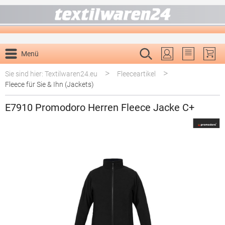
alt springen
Menü
Du hast 0 P
>
>
Sie sind hier: Textilwaren24.eu
Fleeceartikel
Fleece für Sie & Ihn (Jackets)
E7910 Promodoro Herren Fleece Jacke C+
Bildergalerie überspringen