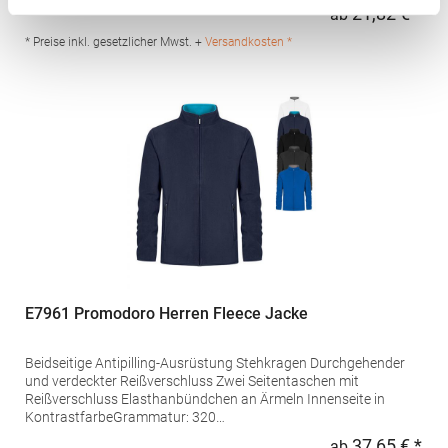
g/m²Materialzusammensetzung: 100% PolyesterAngaben zur
21,82 € *
ab
Regu
Produktsicherheit: Herst.-Nr.: TRF532Hersteller: REGATTA
Polska sp 2.0.0 UI Czestochowska 5 32085Modlnica Polen E-
* Preise inkl. gesetzlicher Mwst. +
Versandkosten *
Mail: germansalesadmin@regatta.com
E7961 Promodoro Herren Fleece Jacke
Beidseitige Antipilling-Ausrüstung Stehkragen Durchgehender
und verdeckter Reißverschluss Zwei Seitentaschen mit
Reißverschluss Elasthanbündchen an Ärmeln Innenseite in
KontrastfarbeGrammatur: 320
g/m²Materialzusammensetzung: 100% PolyesterAngaben zur
37,65 € *
ab