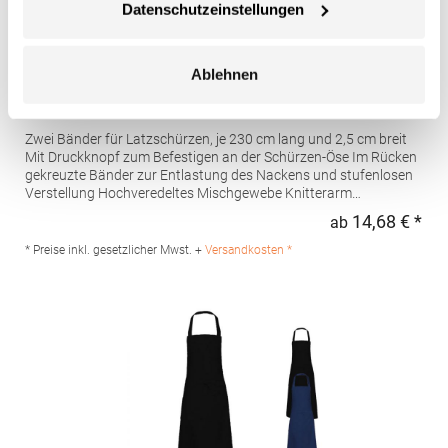
Datenschutzeinstellungen
Ablehnen
CGW42141 CG Workwear Potenza X Classic Bänderset
Zwei Bänder für Latzschürzen, je 230 cm lang und 2,5 cm breit
Mit Druckknopf zum Befestigen an der Schürzen-Öse Im Rücken
gekreuzte Bänder zur Entlastung des Nackens und stufenlosen
Verstellung Hochveredeltes Mischgewebe Knitterarm
Strapazierfähig Bis 95 °C waschbar Industriewäsche- und
14,68 € *
ab
Regu
finishertauglich Pfegehinweis: Industriewäsche geeignet95 °C
waschbarMaterialzusammensetzung: 65% Polyester / 35%
* Preise inkl. gesetzlicher Mwst. +
Versandkosten *
Baumwolle (Melange: 50% Baumwolle / 50% Polyester)Angaben
zur Produktsicherheit: Herst.-Nr.: 42141-01/14/32Hersteller: CG
International GmbH Irlachstraße 1a 83043 Bad Aibling
Deutschland E-Mail: info@cginternational.de