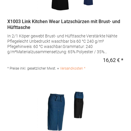
X1003 Link Kitchen Wear Latzschürzen mit Brust- und
Hüfttasche
In 2/1 Köper gewebt Brust- und Hüfttasche Verstärkte Nähte
Pflegeleicht Unbedruckt waschbar bis 60 °C 240 g/m²
Pfegehinweis: 60 °C waschbar.Grammatur: 240
g/m²Materialzusammensetzung: 65% Polyester / 35%
BaumwolleAngaben zur Produktsicherheit: Herst.-Nr.: SS11073
16,62 € *
Regu
Hersteller: Halink Groothandel B.V. Deventerstraat 4 7575EM
Oldenzaal Niederlande E-Mail: info@halink.nl
* Preise inkl. gesetzlicher Mwst. +
Versandkosten *