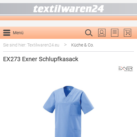
alt springen
Menü
Du hast 0 P
>
Sie sind hier: Textilwaren24.eu
Küche & Co.
EX273 Exner Schlupfkasack
Bildergalerie überspringen