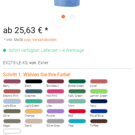
ab 25,63 € *
* inkl. MwSt.
zzgl. Versandkosten
Sofort verfügbar, Lieferzeit 1-4 Werktage
EX273-LE-XS
,
von
: Exner
Schritt 1: Wählen Sie Ihre Farbe!
Berry
Black
Bordeaux
Bottle Green
Coral
Electric Pink
Graphite
Hot Pink
Kelly Green
Lemon Green
Light Blue
Light Green
Lilac
Mint
Navy
Olive
Orange
Purple
Red
Royal Blue
Sage
Sand
Silver Grey
Teal
Toffee