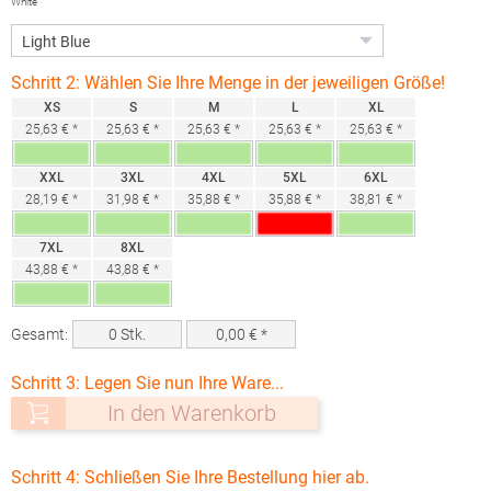
White
Schritt 2: Wählen Sie Ihre Menge in der jeweiligen Größe!
XS
S
M
L
XL
25,63 € *
25,63 € *
25,63 € *
25,63 € *
25,63 € *
XXL
3XL
4XL
5XL
6XL
28,19 € *
31,98 € *
35,88 € *
35,88 € *
38,81 € *
7XL
8XL
43,88 € *
43,88 € *
Gesamt:
0
Stk.
0,00
€ *
Schritt 3: Legen Sie nun Ihre Ware...
In den Warenkorb
Schritt 4: Schließen Sie Ihre Bestellung hier ab.