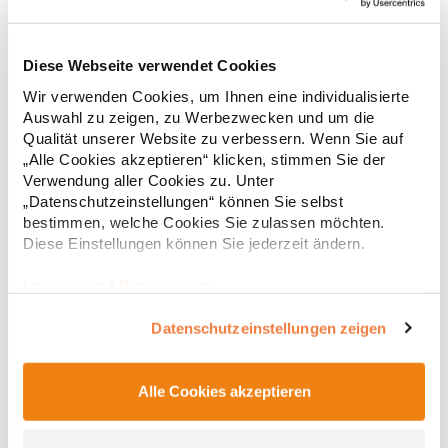
Diese Webseite verwendet Cookies
Wir verwenden Cookies, um Ihnen eine individualisierte
KX152 Korntex Business- und Gastronomie-
Auswahl zu zeigen, zu Werbezwecken und um die
Wendegürtel
Qualität unserer Website zu verbessern. Wenn Sie auf
Korntex®: Entwickelt und entworfen in Deutschland Gürtel mit
„Alle Cookies akzeptieren“ klicken, stimmen Sie der
Wendefunktion Ein Gürtel, zwei Farben: Schwarz oder Braun Mit
Verwendung aller Cookies zu. Unter
EAN Barcode ausgestattet 130 cmMaterialzusammensetzung:
„Datenschutzeinstellungen“ können Sie selbst
100% PolyurethanAngaben zur Produktsicherheit: Herst.-Nr.:
bestimmen, welche Cookies Sie zulassen möchten.
KXGTABHersteller: Korntex GmbH Carl-Zeiss-Straße 5 70736
9,15 € *
Diese Einstellungen können Sie jederzeit ändern.
Regu
Fellbach Deutschland E-Mail: info@korntex.com
* Preise inkl. gesetzlicher Mwst. +
Versandkosten *
Impressum
|
Datenschutz
Datenschutzeinstellungen zeigen
Alle Cookies akzeptieren