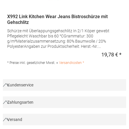
X992 Link Kitchen Wear Jeans Bistroschürze mit
Gehschlitz
Schürze mit Überlappungsgehschlitz In 2/1 Köper gewebt
Pflegeleicht Waschbar bis 60 °CGrammatur: 300
g/m²Materialzusammensetzung: 80% Baumwolle / 20%
PolyesterAngaben zur Produktsicherheit: Herst.-Nr.:
FS100100SPJNS Hersteller: Halink Groothandel B.V.
19,78 € *
Regu
Deventerstraat 4 7575EM Oldenzaal Niederlande E-Mail:
info@halink.nl
* Preise inkl. gesetzlicher Mwst. +
Versandkosten *
Kundenservice
Zahlungsarten
Versand