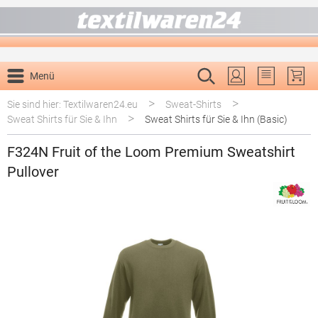
alt springen
Menü
Du hast 0 P
>
>
Sie sind hier: Textilwaren24.eu
Sweat-Shirts
>
Sweat Shirts für Sie & Ihn
Sweat Shirts für Sie & Ihn (Basic)
F324N Fruit of the Loom Premium Sweatshirt
Pullover
Bildergalerie überspringen