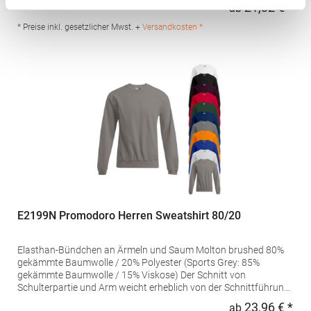
waschbarBügeln erlaubtGrammatur: 280
21,32 € *
ab
Regu
g/m²Materialzusammensetzung: 50% Baumwolle / 50%
PolyesterAngaben zur Produktsicherheit: Herst.-Nr.:
* Preise inkl. gesetzlicher Mwst. +
Versandkosten *
SU8413Hersteller: GORFACTORY S.A Ctra. Santomera / Abanilla
Km 8.8 30620 Fortuna (Murcia) Spanien E-Mail:
info@gorfactory.es
E2199N Promodoro Herren Sweatshirt 80/20
Elasthan-Bündchen an Ärmeln und Saum Molton brushed 80%
gekämmte Baumwolle / 20% Polyester (Sports Grey: 85%
gekämmte Baumwolle / 15% Viskose) Der Schnitt von
Schulterpartie und Arm weicht erheblich von der Schnittführung
des Vorgängermodells E2199 abGrammatur: 280
23,96 € *
ab