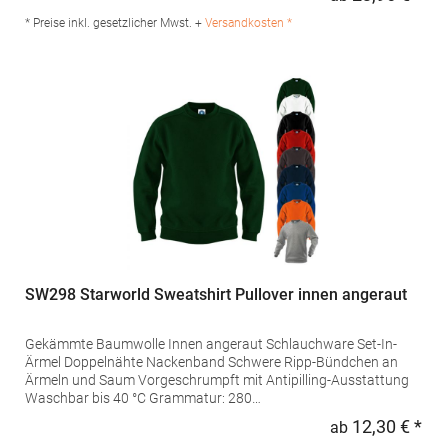
Regu
g/m²Materialzusammensetzung: 80% Baumwolle / 20%
Polyester (Sports Grey: 75% Baumwolle / 17% Polyester / 8%
* Preise inkl. gesetzlicher Mwst. +
Versandkosten *
Viskose), (Ash: 82% Baumwolle / 17% Polyester / 1%
Viskose) Angaben zur Produktsicherheit: Herst.-Nr.:
2199Hersteller: Promodoro Fashion GmbH Am Gatherhof 57
40472 Düsseldorf Deutschland E-Mail: info@promodoro.de
SW298 Starworld Sweatshirt Pullover innen angeraut
Gekämmte Baumwolle Innen angeraut Schlauchware Set-In-
Ärmel Doppelnähte Nackenband Schwere Ripp-Bündchen an
Ärmeln und Saum Vorgeschrumpft mit Antipilling-Ausstattung
Waschbar bis 40 °C Grammatur: 280
g/m²Materialzusammensetzung: 80% Baumwolle / 20%
12,30 € *
ab
Regu
Polyester (Sports Grey: 70% Baumwolle / 30% Polyester),