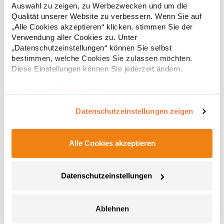
Auswahl zu zeigen, zu Werbezwecken und um die
Viskose)Angaben zur Produktsicherheit: Herst.-Nr.:
29,04 € *
ab
Qualität unserer Website zu verbessern. Wenn Sie auf
Regu
1699Hersteller: Promodoro Fashion GmbH Am Gatherhof 57
40472 Düsseldorf Deutschland E-Mail: info@promodoro.de
„Alle Cookies akzeptieren“ klicken, stimmen Sie der
* Preise inkl. gesetzlicher Mwst. +
Versandkosten *
Verwendung aller Cookies zu. Unter
„Datenschutzeinstellungen“ können Sie selbst
bestimmen, welche Cookies Sie zulassen möchten.
Diese Einstellungen können Sie jederzeit ändern.
Impressum
|
Datenschutz
Datenschutzeinstellungen zeigen
Alle Cookies akzeptieren
RY8413 Roly Workwear Sweatshirt 1/2 Reißverschluss
Maverick
Datenschutzeinstellungen
Troyer - Sweatshirt mit 1/2 Reißverschluss mit hohem Kragen
Brushed Fleece Halbe Bündchen und Saum aus 1x1 Rib
Verstärkte verdeckte Nähte am Innenkragen Kontrastierende
Ablehnen
Schultereinsätze und DetailsPfegehinweis: 40 °C