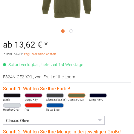
ab 13,62 € *
* inkl. MwSt.
zzgl. Versandkosten
Sofort verfügbar, Lieferzeit 1-4 Werktage
F324N-CE2-XXL
,
von
: Fruit of the Loom
Schritt 1: Wählen Sie Ihre Farbe!
Black
Burgundy
Charcoal (Solid)
Classic Olive
Deep Navy
Heather Grey
Red
Royal Blue
Schritt 2: Wählen Sie Ihre Menge in der jeweiligen Größe!