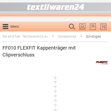
alt springen
Menü
Du hast 0 P
>
>
Sie sind hier: Textilwaren24.eu
Accessoires
Sonstiges
FF010 FLEXFIT Kappenträger mit
Clipverschluss
Bildergalerie überspringen