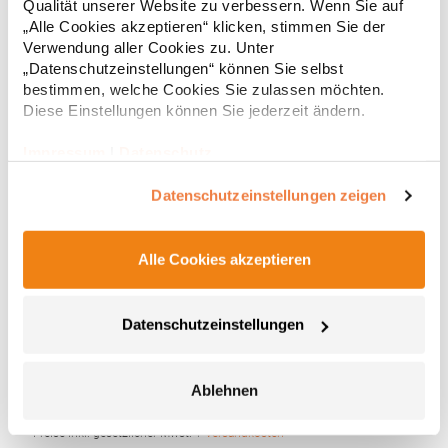
* Preise inkl. gesetzlicher Mwst. +
Versandkosten *
Qualität unserer Website zu verbessern. Wenn Sie auf
„Alle Cookies akzeptieren“ klicken, stimmen Sie der
Verwendung aller Cookies zu. Unter
„Datenschutzeinstellungen“ können Sie selbst
bestimmen, welche Cookies Sie zulassen möchten.
Diese Einstellungen können Sie jederzeit ändern.
Impressum
|
Datenschutz
Datenschutzeinstellungen zeigen
Alle Cookies akzeptieren
FLAGHU Fahne Ungarn
Strapazierfähig Rand mit Doppelnähten verarbeitet Zwei
Datenschutzeinstellungen
Metallösen zur sicheren BefestigungMaterialzusammensetzung:
100% PolyesterAngaben zur Produktsicherheit: Herst.-Nr.:
FLAGHU Hersteller: printwear.eu GmbH & Co. KG
Ablehnen
Rheinlanddamm 199 44139 Dortmund Deutschland E-Mail:
5,76 € *
Regu
info@printwear.eu
* Preise inkl. gesetzlicher Mwst. +
Versandkosten *