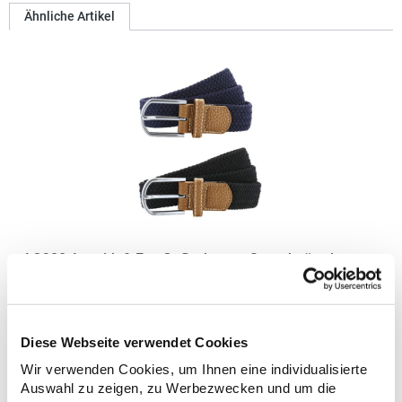
Ähnliche Artikel
AQ900 Asquith & Fox Geflochtener Stretchgürtel
Gummi und Kunstleder Strukturierter, gewebter
StretchgürtelPfegehinweis: nicht waschbarAngaben zur
Produktsicherheit: Herstellernummer:AQ900Saxnet Ltd, Unit 8
Diese Webseite verwendet Cookies
Naas Road Bus. Park, Naas Road, Dublin D12 ER80
ROIinfo@asquithandfox.com,
Wir verwenden Cookies, um Ihnen eine individualisierte
13,66 € *
Regu
www.asquithandfox.comGrammatur: 120
Auswahl zu zeigen, zu Werbezwecken und um die
g/m²Materialzusammensetzung: 100% Polyester