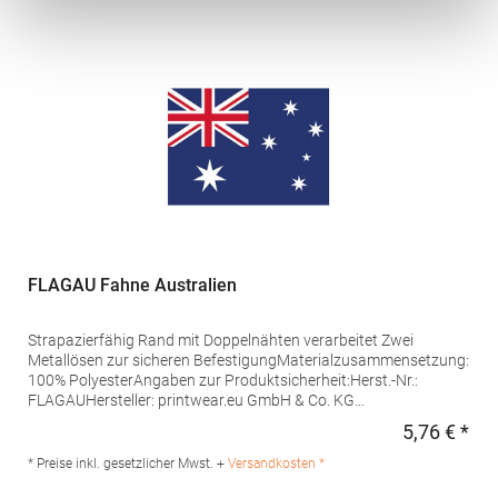
FLAGAU Fahne Australien
Strapazierfähig Rand mit Doppelnähten verarbeitet Zwei
Metallösen zur sicheren BefestigungMaterialzusammensetzung:
100% PolyesterAngaben zur Produktsicherheit:Herst.-Nr.:
FLAGAUHersteller: printwear.eu GmbH & Co. KG
Rheinlanddamm 199 44139 Dortmund Deutschland E-Mail:
5,76 € *
Regu
info@printwear.eu
* Preise inkl. gesetzlicher Mwst. +
Versandkosten *