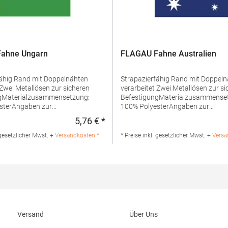
ahne Ungarn
FLAGAU Fahne Australien
oppelnähten
Strapazierfähig Rand mit Doppelnähten
verarbeitet Zwei Metallösen zur sicheren
gMaterialzusammensetzung:
BefestigungMaterialzusammense
sterAngaben zur
100% PolyesterAngaben zur
erheit: Herst.-Nr.: FLAGHU
Produktsicherheit:Herst.-Nr.:
5,76 € *
:
Regulärer Preis:
 printwear.eu GmbH & Co. KG
FLAGAUHersteller: printwear.eu 
damm 199 44139 Dortmund
KG Rheinlanddamm 199 44139 D
 gesetzlicher Mwst. +
Versandkosten *
* Preise inkl. gesetzlicher Mwst. +
Versa
 E-Mail: info@printwear.eu
Deutschland E-Mail: info@printwe
Versand
Über Uns