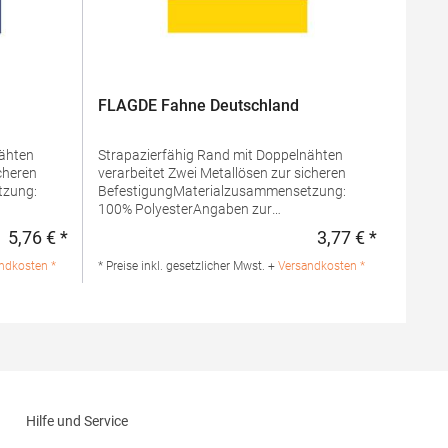
FLAGDE Fahne Deutschland
Strapazierfähig Rand mit Doppelnähten
verarbeitet Zwei Metallösen zur sicheren
tzung:
BefestigungMaterialzusammensetzung:
100% PolyesterAngaben zur
Produktsicherheit: Herst.-Nr.:
5,76 € *
3,77 € *
Regulärer Preis:
Regulärer 
GmbH & Co.
FLAGDEHersteller: printwear.eu GmbH & Co.
ortmund
KG Rheinlanddamm 199 44139 Dortmund
ndkosten *
* Preise inkl. gesetzlicher Mwst. +
Versandkosten *
ar.eu
Deutschland E-Mail: info@printwear.eu
Hilfe und Service