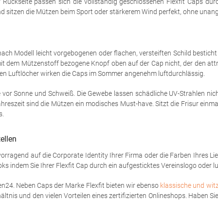
 Rückseite passen sich die vollständig geschlossenen Flexfit Caps dur
and sitzen die Mützen beim Sport oder stärkerem Wind perfekt, ohne una
ch Modell leicht vorgebogenen oder flachen, versteiften Schild besticht
 mit dem Mützenstoff bezogene Knopf oben auf der Cap nicht, der den attr
n Luftlöcher wirken die Caps im Sommer angenehm luftdurchlässig.
or Sonne und Schweiß. Die Gewebe lassen schädliche UV-Strahlen nich
reszeit sind die Mützen ein modisches Must-have. Sitzt die Frisur einmal 
s.
ellen
rvorragend auf die Corporate Identity Ihrer Firma oder die Farben Ihres L
indem Sie Ihrer Flexfit Cap durch ein aufgesticktes Vereinslogo oder lus
en24. Neben Caps der Marke Flexfit bieten wir ebenso
klassische und wit
ltnis und den vielen Vorteilen eines zertifizierten Onlineshops. Haben S