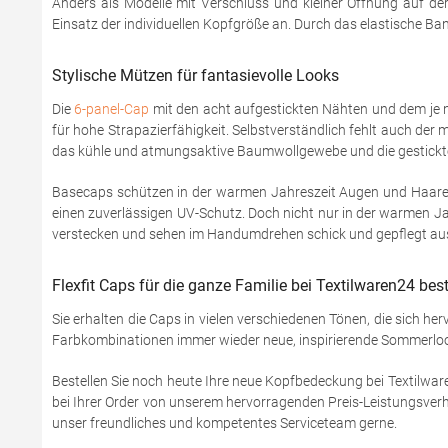
Anders als Modelle mit Verschluss und kleiner Öffnung auf der
Einsatz der individuellen Kopfgröße an. Durch das elastische B
Stylische Mützen für fantasievolle Looks
Die
6-panel-Cap
mit den acht aufgestickten Nähten und dem je na
für hohe Strapazierfähigkeit. Selbstverständlich fehlt auch der
das kühle und atmungsaktive Baumwollgewebe und die gestickte
Basecaps schützen in der warmen Jahreszeit Augen und Haare v
einen zuverlässigen UV-Schutz. Doch nicht nur in der warmen Jah
verstecken und sehen im Handumdrehen schick und gepflegt au
Flexfit Caps für die ganze Familie bei Textilwaren24 best
Sie erhalten die Caps in vielen verschiedenen Tönen, die sich he
Farbkombinationen immer wieder neue, inspirierende Sommerlooks 
Bestellen Sie noch heute Ihre neue Kopfbedeckung bei Textilwar
bei Ihrer Order von unserem hervorragenden Preis-Leistungsverhä
unser freundliches und kompetentes Serviceteam gerne.