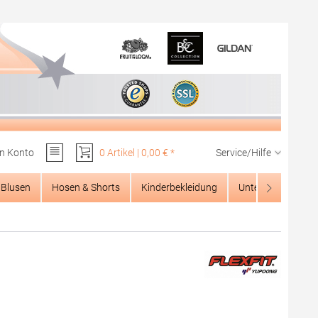
n Konto
0 Artikel | 0,00 € *
Service/Hilfe
Du hast 0 Produkte auf dem Merkzettel
Blusen
Hosen & Shorts
Kinderbekleidung
Unterwäsche