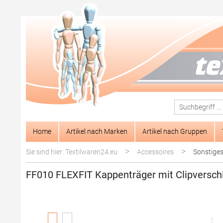
springen
Zur Hauptnavigation springen
Home
Artikel nach Marken
Artikel nach Gruppen
>
>
Sie sind hier: Textilwaren24.eu
Accessoires
Sonstige
FF010 FLEXFIT Kappenträger mit Clipversch
Bildergalerie überspringen