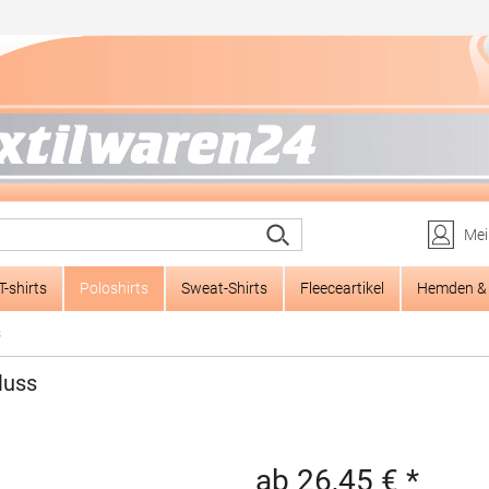
Mei
T-shirts
Poloshirts
Sweat-Shirts
Fleeceartikel
Hemden & 
s
luss
ab 26,45 € *