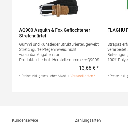
AQ900 Asquith & Fox Geflochtener
FLAGHU F
Stretchgürtel
Gummi und Kunstleder Strukturierter, gewebter
Strapazierfähig Rand mit D
StretchgürtelPfegehinweis: nicht
verarbeitet Zwei Metallösen zur sicheren
waschbarAngaben zur
Befestigun
Produktsicherheit: Herstellernummer:AQ900Saxnet
100% Polye
Ltd, Unit 8 Naas Road Bus. Park, Naas Road,
Produktsich
13,66 € *
Regulärer Preis
Dublin D12 ER80 ROIinfo@asquithandfox.com,
Hersteller:
www.asquithandfox.comGrammatur: 120
Rheinland
* Preise inkl. gesetzlicher Mwst. +
Versandkosten *
* Preise inkl.
g/m²Materialzusammensetzung: 100% Polyester
Deutschland
Kundenservice
Zahlungsarten