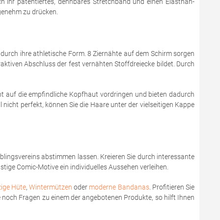
ch ihr patentiertes, dehnbares Stretchband und einen Elasthan-
ngenehm zu drücken.
 durch ihre athletische Form. 8 Ziernähte auf dem Schirm sorgen
aktiven Abschluss der fest vernähten Stoffdreiecke bildet. Durch
t auf die empfindliche Kopfhaut vordringen und bieten dadurch
nicht perfekt, können Sie die Haare unter der vielseitigen Kappe
ieblingsvereins abstimmen lassen. Kreieren Sie durch interessante
tige Comic-Motive ein individuelles Aussehen verleihen.
zige Hüte
,
Wintermützen
oder
moderne Bandanas
. Profitieren Sie
ie noch Fragen zu einem der angebotenen Produkte, so hilft Ihnen