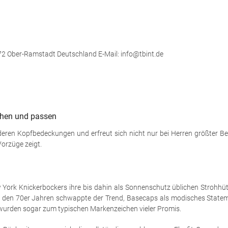
372 Ober-Ramstadt Deutschland E-Mail: info@tbint.de
tehen und passen
deren Kopfbedeckungen und erfreut sich nicht nur bei Herren größter Bel
orzüge zeigt.
 York Knickerbockers ihre bis dahin als Sonnenschutz üblichen Strohhüte 
n den 70er Jahren schwappte der Trend, Basecaps als modisches Stateme
wurden sogar zum typischen Markenzeichen vieler Promis.