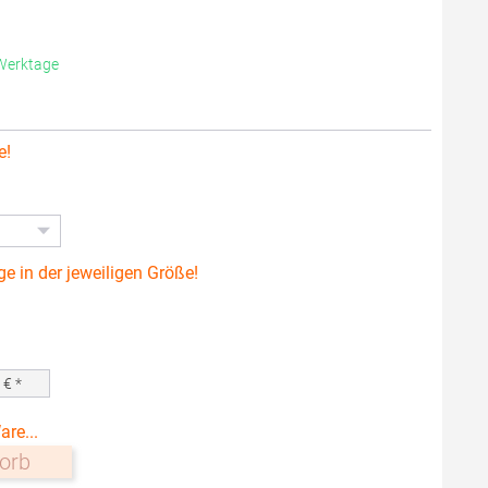
 Werktage
e!
ge in der jeweiligen Größe!
0
€ *
are...
orb