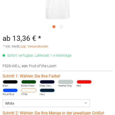
ab 13,36 € *
* inkl. MwSt.
zzgl. Versandkosten
Sofort verfügbar, Lieferzeit 1-4 Werktage
F503-WE-L
,
von
: Fruit of the Loom
Schritt 1: Wählen Sie Ihre Farbe!
Black
Bottle Green
Deep Navy
Heather Grey
Red
Royal Blue
White
navy
Schritt 2: Wählen Sie Ihre Menge in der jeweiligen Größe!