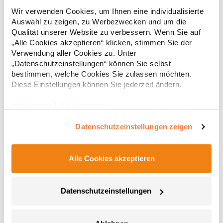
Strapazierfähiges Polohemd aus Mischgewebe Overlock-Nähte
Wir verwenden Cookies, um Ihnen eine individualisierte
mit Polyfilm für Formstabilität Flachstrick-Kragen und
Auswahl zu zeigen, zu Werbezwecken und um die
Ärmelbündchen in Rippstrick Doppelnähte an Schultern
Verstärkte Nähte an stark beanspruchten Stellen Neutrales
Qualität unserer Website zu verbessern. Wenn Sie auf
Etikett im Kragen für die einfache Veredelung/Personalisierung
„Alle Cookies akzeptieren“ klicken, stimmen Sie der
16,05 € *
ab
Regu
Verstärkte Knopfleiste mit drei Knöpfen Aufgesetzte
Verwendung aller Cookies zu. Unter
Brusttasche mit Knopfverschluss Verstärkte Seitenschlitze
* Preise inkl. gesetzlicher Mwst. +
Versandkosten *
„Datenschutzeinstellungen“ können Sie selbst
Ersatzknopf Stehkragen Angesetzte Ärmel Weiches Piquet-
bestimmen, welche Cookies Sie zulassen möchten.
Gewebe mit COOL-DRY feuchtigkeitsabsorbierenden
Diese Einstellungen können Sie jederzeit ändern.
Eigenschaften, Atmungsaktivität und Verzugkontrolle Weicher,
lose hängender Taschenbeutel innen für einfache Veredelung
auf der linken BrustseiteGrammatur: 200
Impressum
|
Datenschutz
g/m²Materialzusammensetzung: 50% Polyester / 50%
BaumwolleAngaben zur Produktsicherheit: Herst.-Nr.:
Datenschutzeinstellungen zeigen
R312XHersteller: Result Clothing Ltd. Narcisova 1 821 01
Bratislava Slowakei E-Mail: sales@resultclothing.com
Alle Cookies akzeptieren
Datenschutzeinstellungen
W475 Henbury Herren Coolplus®
feuchtigkeitsregulierendes Poloshirt
Set-In-Ärmel Seitenschlitze Coolplus®-Polyester für optimalen