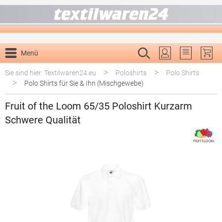
alt springen
Menü
Du hast 0 P
>
>
Sie sind hier: Textilwaren24.eu
Poloshirts
Polo Shirts
>
Polo Shirts für Sie & Ihn (Mischgewebe)
Fruit of the Loom 65/35 Poloshirt Kurzarm
Schwere Qualität
Bildergalerie überspringen