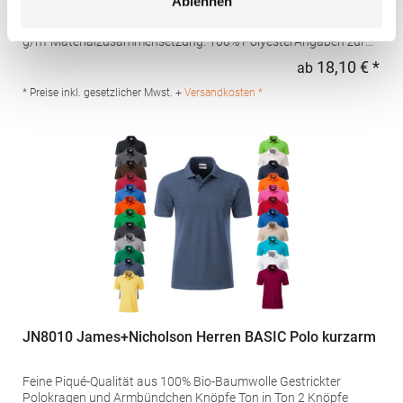
Ablehnen
Schweißtransport Mikro-Piqué Flachstrick-Kragen und -
Bündchen Easy CareGrammatur: 180
g/m²Materialzusammensetzung: 100% PolyesterAngaben zur
Produktsicherheit: Herst.-Nr.: H475Hersteller: Henbury BV
18,10 € *
ab
Regu
Kingsfordweg 151 1043GR Amsterdam Niederlande E-Mail:
marketing@henbury.com
* Preise inkl. gesetzlicher Mwst. +
Versandkosten *
JN8010 James+Nicholson Herren BASIC Polo kurzarm
Feine Piqué-Qualität aus 100% Bio-Baumwolle Gestrickter
Polokragen und Armbündchen Knöpfe Ton in Ton 2 Knöpfe