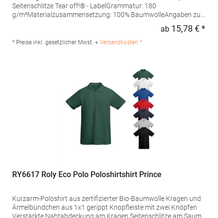
Seitenschlitze Tear off!® - LabelGrammatur: 180
g/m²Materialzusammensetzung: 100% BaumwolleAngaben zur
Produktsicherheit: Herst.-Nr.: JN8010Hersteller: Gustav Daiber
15,78 € *
ab
Regu
GmbH Vor dem Weißen Stein 25-31 72461 Albstadt Deutschland
E-Mail: info@daiber.de
* Preise inkl. gesetzlicher Mwst. +
Versandkosten *
RY6617 Roly Eco Polo Poloshirtshirt Prince
Kurzarm-Poloshirt aus zertifizierter Bio-Baumwolle Kragen und
Ärmelbündchen aus 1x1 gerippt Knopfleiste mit zwei Knöpfen
Verstärkte Nahtabdeckung am Kragen Seitenschlitze am Saum