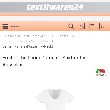
alt springen
Menü
Du hast 0 P
>
>
Sie sind hier: Textilwaren24.eu
T-shirts
>
Damen T-Shirts für Sie und Ihn
Damen T-Shirts (Kurzarm V-Neck)
Fruit of the Loom Damen T-Shirt mit V-
Ausschnitt
Bildergalerie überspringen