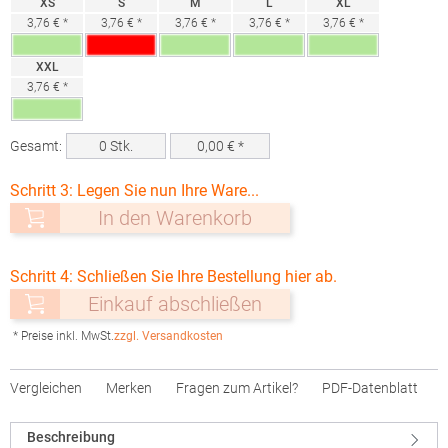
XS
S
M
L
XL
3,76 € *
3,76 € *
3,76 € *
3,76 € *
3,76 € *
XXL
3,76 € *
Gesamt:
0
Stk.
0,00
€ *
Schritt 3: Legen Sie nun Ihre Ware...
In den Warenkorb
Schritt 4: Schließen Sie Ihre Bestellung hier ab.
Einkauf abschließen
* Preise inkl. MwSt.
zzgl. Versandkosten
Vergleichen
Merken
Fragen zum Artikel?
PDF-Datenblatt
Beschreibung