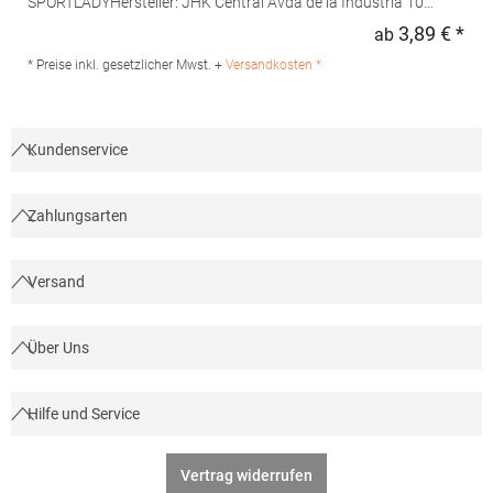
SPORTLADYHersteller: JHK Central Avda de la Industria 10
28947 Fuenlabrada Spanien E-Mail: info@jhktshirt.com
3,89 € *
ab
Regu
* Preise inkl. gesetzlicher Mwst. +
Versandkosten *
Kundenservice
Zahlungsarten
Versand
Über Uns
Hilfe und Service
Vertrag widerrufen