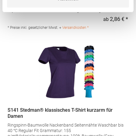
Nähte Ton-in-Ton an Armausschnitt und Einsatz am Arm Control
Dry Herausreißbares Label Funktionsgewebe Pfegehinweis: 30
°C waschbarBügeln erlaubtBügelfreiGrammatur: 135
2,86 € *
ab
Regu
g/m²Materialzusammensetzung: 100% PolyesterAngaben zur
Produktsicherheit: Herst.-Nr.: CA0408 Hersteller: GORFACTORY
* Preise inkl. gesetzlicher Mwst. +
Versandkosten *
S.A Ctra. Santomera / Abanilla Km 8.8 30620 Fortuna (Murcia)
Spanien E-Mail: info@gorfactory.es
S141 Stedman® klassisches T-Shirt kurzarm für
Damen
Ringspinn-Baumwolle Nackenband Seitennähte Waschbar bis
40 °C Regular Fit Grammatur: 155