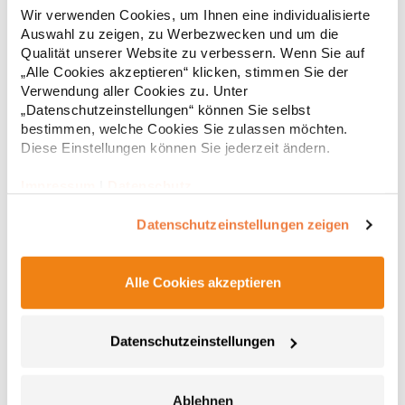
Einlaufvorbehandelt Doppelnähte Modisch geschnitten
Wir verwenden Cookies, um Ihnen eine individualisierte
Schmaler, modischer Kragen Enzym- und
Auswahl zu zeigen, zu Werbezwecken und um die
silikongewaschenGrammatur: 220
Qualität unserer Website zu verbessern. Wenn Sie auf
g/m²Materialzusammensetzung: 100% BaumwolleAngaben zur
14,33 € *
ab
„Alle Cookies akzeptieren“ klicken, stimmen Sie der
Regu
Produktsicherheit: Herst.-Nr.: 580Hersteller: Tee Jays A/S Lansen
Verwendung aller Cookies zu. Unter
16 9230 Svenstrup J Dänemark E-Mail: info@teejays.dk
* Preise inkl. gesetzlicher Mwst. +
Versandkosten *
„Datenschutzeinstellungen“ können Sie selbst
bestimmen, welche Cookies Sie zulassen möchten.
Diese Einstellungen können Sie jederzeit ändern.
Impressum
|
Datenschutz
Datenschutzeinstellungen zeigen
Alle Cookies akzeptieren
Datenschutzeinstellungen
RY0408 Roly BAHRAIN Damen Sport T-Shirt kurzarm
Damen Funktions T-Shirt im Waffle Interlock, kurzarm mit
Ablehnen
Raglan-Ärmeln Rundhals mit Nackenband Ton-in-Ton Overlock