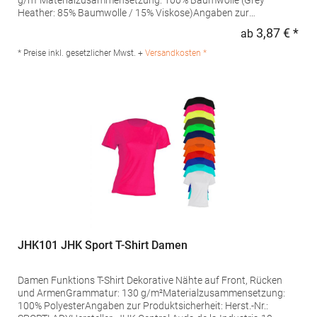
g/m²Materialzusammensetzung: 100% Baumwolle (Grey
Heather: 85% Baumwolle / 15% Viskose)Angaben zur
Produktsicherheit: Herst.-Nr.: ST2600 Hersteller: Stedman GmbH
3,87 € *
ab
Regu
Charlottenburger Allee 27-29 52068 Aachen Deutschland E-Mail:
info@stedman.eu
* Preise inkl. gesetzlicher Mwst. +
Versandkosten *
JHK101 JHK Sport T-Shirt Damen
Damen Funktions T-Shirt Dekorative Nähte auf Front, Rücken
und ArmenGrammatur: 130 g/m²Materialzusammensetzung:
100% PolyesterAngaben zur Produktsicherheit: Herst.-Nr.: