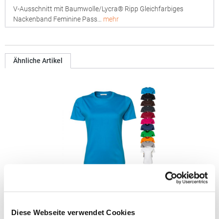
V-Ausschnitt mit Baumwolle/Lycra® Ripp Gleichfarbiges
Nackenband Feminine Pass…
mehr
Ähnliche Artikel
TJ580N Tee Jays Damen T-Shirt aus Interlock-Material
Diese Webseite verwendet Cookies
Gekämmte, ringgesponnene Baumwolle / Interlock