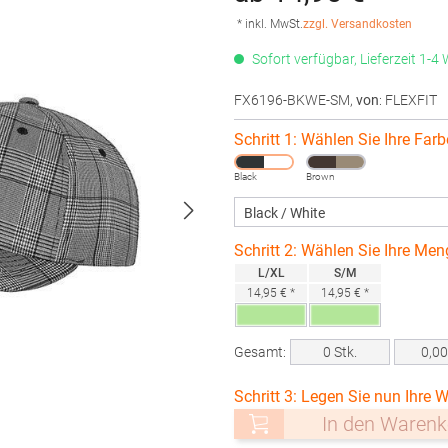
* inkl. MwSt.
zzgl. Versandkosten
Sofort verfügbar, Lieferzeit 1-4
FX6196-BKWE-SM
,
von
: FLEXFIT
Schritt 1: Wählen Sie Ihre Farb
Black
Brown
Schritt 2: Wählen Sie Ihre Men
L/XL
S/M
14,95 € *
14,95 € *
Gesamt:
0
Stk.
0,0
Schritt 3: Legen Sie nun Ihre W
In den Warenk