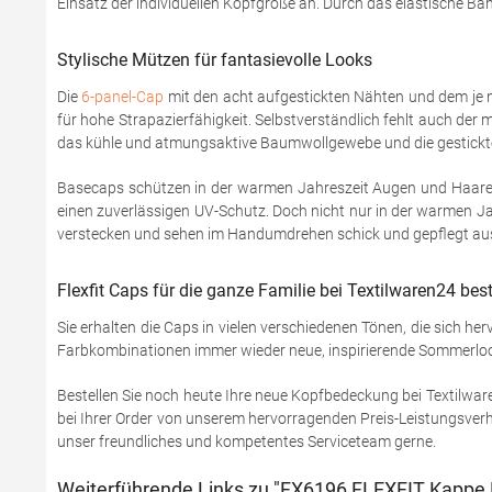
Einsatz der individuellen Kopfgröße an. Durch das elastische B
Stylische Mützen für fantasievolle Looks
Die
6-panel-Cap
mit den acht aufgestickten Nähten und dem je na
für hohe Strapazierfähigkeit. Selbstverständlich fehlt auch der
das kühle und atmungsaktive Baumwollgewebe und die gestickte
Basecaps schützen in der warmen Jahreszeit Augen und Haare v
einen zuverlässigen UV-Schutz. Doch nicht nur in der warmen Jah
verstecken und sehen im Handumdrehen schick und gepflegt au
Flexfit Caps für die ganze Familie bei Textilwaren24 best
Sie erhalten die Caps in vielen verschiedenen Tönen, die sich he
Farbkombinationen immer wieder neue, inspirierende Sommerlooks 
Bestellen Sie noch heute Ihre neue Kopfbedeckung bei Textilwar
bei Ihrer Order von unserem hervorragenden Preis-Leistungsverhä
unser freundliches und kompetentes Serviceteam gerne.
Weiterführende Links zu "FX6196 FLEXFIT Kappe