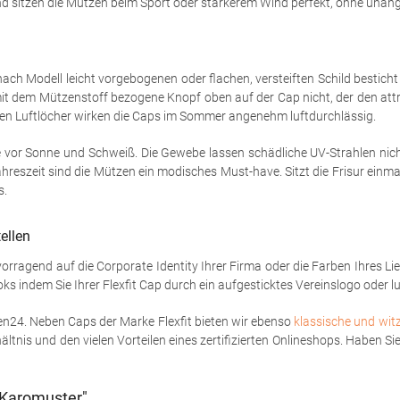
and sitzen die Mützen beim Sport oder stärkerem Wind perfekt, ohne una
ch Modell leicht vorgebogenen oder flachen, versteiften Schild besticht
 mit dem Mützenstoff bezogene Knopf oben auf der Cap nicht, der den attr
n Luftlöcher wirken die Caps im Sommer angenehm luftdurchlässig.
or Sonne und Schweiß. Die Gewebe lassen schädliche UV-Strahlen nich
reszeit sind die Mützen ein modisches Must-have. Sitzt die Frisur einmal 
s.
ellen
rvorragend auf die Corporate Identity Ihrer Firma oder die Farben Ihres L
indem Sie Ihrer Flexfit Cap durch ein aufgesticktes Vereinslogo oder lus
en24. Neben Caps der Marke Flexfit bieten wir ebenso
klassische und wit
ltnis und den vielen Vorteilen eines zertifizierten Onlineshops. Haben S
 Karomuster"