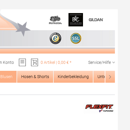
n Konto
0 Artikel | 0,00 € *
Service/Hilfe
Du hast 0 Produkte auf dem Merkzettel
Blusen
Hosen & Shorts
Kinderbekleidung
Unterwäsche