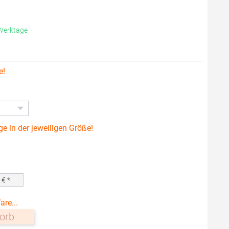
 Werktage
e!
ge in der jeweiligen Größe!
0
€ *
are...
orb