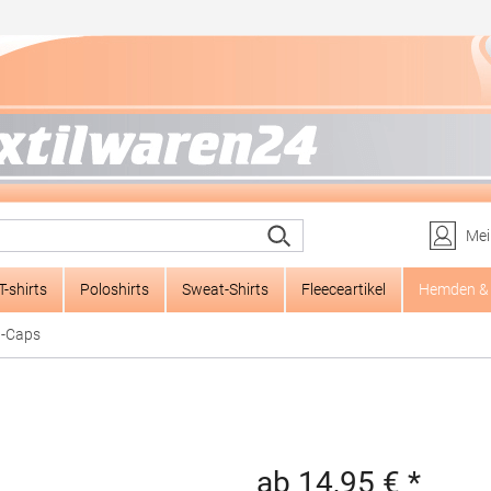
Mei
T-shirts
Poloshirts
Sweat-Shirts
Fleeceartikel
Hemden & 
l-Caps
ab 14,95 € *