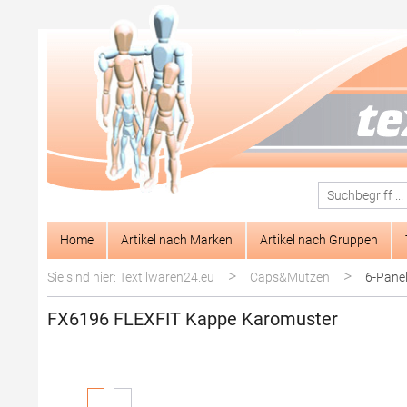
springen
Zur Hauptnavigation springen
Home
Artikel nach Marken
Artikel nach Gruppen
>
>
Sie sind hier: Textilwaren24.eu
Caps&Mützen
6-Pane
FX6196 FLEXFIT Kappe Karomuster
Bildergalerie überspringen