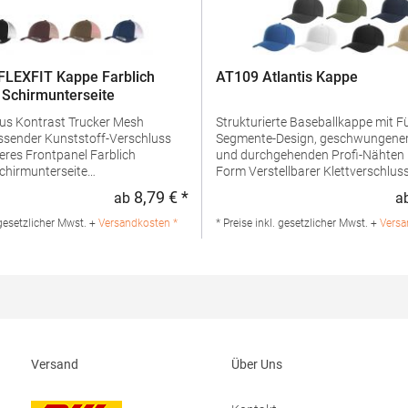
FLEXFIT Kappe Farblich
AT109 Atlantis Kappe
Schirmunterseite
aus Kontrast Trucker Mesh
Strukturierte Baseballkappe mit F
ssender Kunststoff-Verschluss
Segmente-Design, geschwungene
s Frontpanel Farblich
und durchgehenden Profi-Nähten Breite
chirmunterseite
Form Verstellbarer Klettverschluss
2015Materialzusammensetzung:
Pfegehinweis: Easy careGrammat
8,79 € *
ab
a
:
Regulärer Preis:
lle / 28% Nylon / 25%
g/m²Materialzusammensetzung:
ngaben zur
PolyesterArtikelname: Fiji CapAng
 gesetzlicher Mwst. +
Versandkosten *
* Preise inkl. gesetzlicher Mwst. +
Versa
rheit: Herst.-Nr.:
Produktsicherheit: Herst.-Nr.: FIJC
ller: TB International GmbH Dr.-
Master Italia S.p.A. Via Giorgio La 
jahn-Str. 7 64372 Ober-Ramstadt
30027 San Donà di Piave Italien E-
Deutschland E-Mail: info@tbint.de
hello@atlantisheadwear.com
Versand
Über Uns