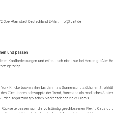
372 Ober-Ramstadt Deutschland E-Mail: info@tbint.de
tehen und passen
deren Kopfbedeckungen und erfreut sich nicht nur bei Herren größter Bel
orzüge zeigt.
 York Knickerbockers ihre bis dahin als Sonnenschutz üblichen Strohhüte 
n den 70er Jahren schwappte der Trend, Basecaps als modisches Stateme
wurden sogar zum typischen Markenzeichen vieler Promis.
 Rückseite passen sich die vollständig geschlossenen Flexfit Caps dur