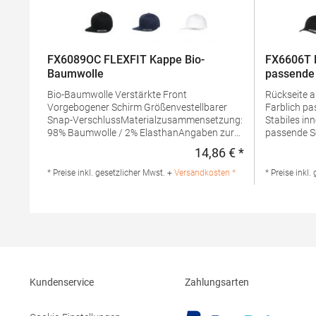
FX6089OC FLEXFIT Kappe Bio-
FX6606T 
Baumwolle
passende 
Bio-Baumwolle Verstärkte Front
Rückseite 
Vorgebogener Schirm Größenvestellbarer
Farblich pa
Snap-VerschlussMaterialzusammensetzung:
Stabiles innere
98% Baumwolle / 2% ElasthanAngaben zur
passende S
Produktsicherheit: Herst.-Nr.:
Neuheiten
14,86 € *
Regulärer Preis
6089OCHersteller: TB International GmbH
47% Baumwo
Dr.-Robert-Murjahn-Str. 7 64372 Ober-
PolyesterA
* Preise inkl. gesetzlicher Mwst. +
Versandkosten *
* Preise inkl.
Ramstadt Deutschland E-Mail: info@tbint.de
Produktsiche
6606THerste
Robert-Mur
Kundenservice
Zahlungsarten