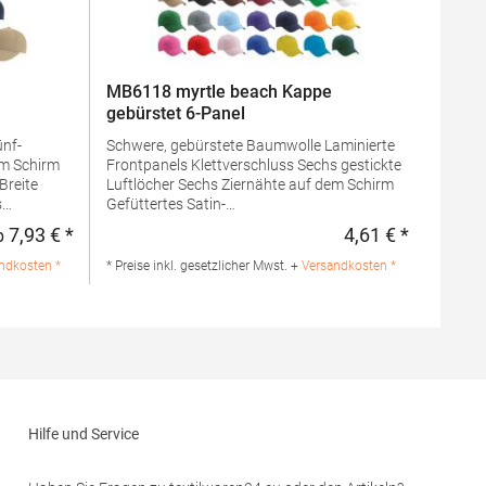
MB6118 myrtle beach Kappe
gebürstet 6-Panel
ünf-
Schwere, gebürstete Baumwolle Laminierte
m Schirm
Frontpanels Klettverschluss Sechs gestickte
Luftlöcher Sechs Ziernähte auf dem Schirm
Gefüttertes Satin-
ur: 200
SchweißbandMaterialzusammensetzung:
7,93 € *
4,61 € *
b
Regulärer Preis:
Regulärer 
 100%
100% BaumwolleAngaben zur
aben zur
Produktsicherheit: Herst.-Nr.:
ndkosten *
* Preise inkl. gesetzlicher Mwst. +
Versandkosten *
Hersteller:
MB6118Hersteller: Gustav Daiber GmbH Vor
Pira 19
dem Weißen Stein 25-31 72461 Albstadt
Mail:
Deutschland E-Mail: info@daiber.de
Hilfe und Service