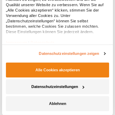
Regu
waschbarMaterialzusammensetzung: 96% Polyester / 4%
Qualität unserer Website zu verbessern. Wenn Sie auf
ElasthanArtikelname: Rope Detail Golf CapAngaben zur
* Preise inkl. gesetzlicher Mwst. +
Versandkosten *
„Alle Cookies akzeptieren“ klicken, stimmen Sie der
Produktsicherheit: Herst.-Nr.: B194R Hersteller: Beechfield
Verwendung aller Cookies zu. Unter
Brands Europe B.V. Posthoornstraat 17 301IWD Rotterdam
Niederlande E-Mail: marketing@beechfield.com
„Datenschutzeinstellungen“ können Sie selbst
bestimmen, welche Cookies Sie zulassen möchten.
Diese Einstellungen können Sie jederzeit ändern.
Impressum
|
Datenschutz
Datenschutzeinstellungen zeigen
Alle Cookies akzeptieren
AT505 Atlantis Original Fernfahrerkappe
Datenschutzeinstellungen
5-Panel-Cap Einheitsgröße Mesh hinten und seitlich
Strukturiertes Frontpanel Vorgebogener Schirm mit sechs
Ziernähten Kunststoff-Verschluss Schweißband in Polyester
Front und Schirm gepolstertMaterialzusammensetzung: 100%
Ablehnen
PolyesterArtikelname: Rapper CapAngaben zur
5,43 € *
Regu
Produktsicherheit: Herst.-Nr.: RAPPHersteller: Master Italia S.p.A.