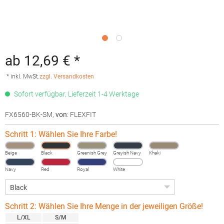
ab 12,69 € *
* inkl. MwSt.
zzgl. Versandkosten
Sofort verfügbar, Lieferzeit 1-4 Werktage
FX6560-BK-SM
,
von
: FLEXFIT
Schritt 1: Wählen Sie Ihre Farbe!
Beige
Black
Greenish Grey
Greyish Navy
Khaki
Navy
Red
Royal
White
Schritt 2: Wählen Sie Ihre Menge in der jeweiligen Größe!
L/XL
S/M