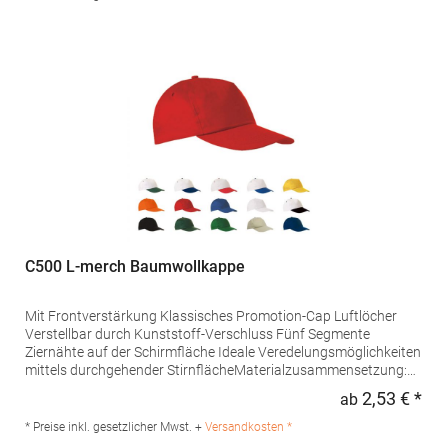
17 3011WD Rotterdam Niederlande E-Mail:
marketing@beechfield.com
C500 L-merch Baumwollkappe
Mit Frontverstärkung Klassisches Promotion-Cap Luftlöcher
Verstellbar durch Kunststoff-Verschluss Fünf Segmente
Ziernähte auf der Schirmfläche Ideale Veredelungsmöglichkeiten
mittels durchgehender StirnflächeMaterialzusammensetzung:
100% BaumwolleAngaben zur Produktsicherheit: Herst.-Nr.:
2,53 € *
ab
Regu
C500Hersteller: printwear.eu GmbH & Co. KG Rheinlanddamm
199 44139 Dortmund Deutschland E-Mail: info@printwear.eu
* Preise inkl. gesetzlicher Mwst. +
Versandkosten *