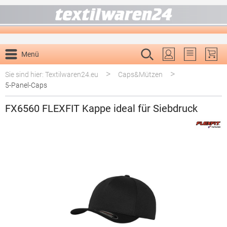
alt springen
Menü
Du hast 0 P
>
>
Sie sind hier: Textilwaren24.eu
Caps&Mützen
5-Panel-Caps
FX6560 FLEXFIT Kappe ideal für Siebdruck
Bildergalerie überspringen