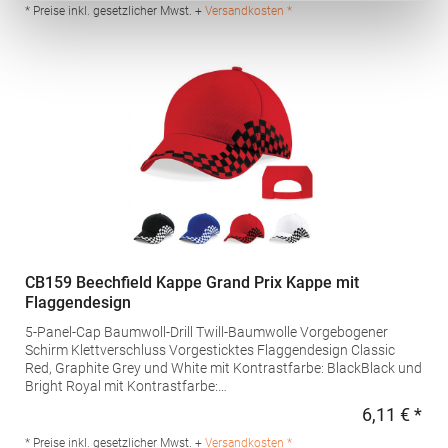
Via Giorgio La Pira 19 30027 San Donà di Piave Italien E-Mail:
* Preise inkl. gesetzlicher Mwst. +
Versandkosten *
hello@atlantisheadwear.com
CB159 Beechfield Kappe Grand Prix Kappe mit
Flaggendesign
5-Panel-Cap Baumwoll-Drill Twill-Baumwolle Vorgebogener
Schirm Klettverschluss Vorgesticktes Flaggendesign Classic
Red, Graphite Grey und White mit Kontrastfarbe: BlackBlack und
Bright Royal mit Kontrastfarbe:
WhiteMaterialzusammensetzung: 100% BaumwolleArtikelname:
6,11 € *
Regu
Grand Prix Cap Angaben zur Produktsicherheit: Herst.-Nr.:
B159Hersteller: Beechfield Brands Europe B.V. Posthoornstraat
* Preise inkl. gesetzlicher Mwst. +
Versandkosten *