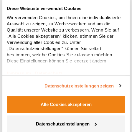
Diese Webseite verwendet Cookies
JN019 James+Nicholson Junior BASIC T-Shirt kurzarm
Wir verwenden Cookies, um Ihnen eine individualisierte
Auswahl zu zeigen, zu Werbezwecken und um die
Komfort-T-Shirt für Kinder Ringgesponnene Baumwolle Farblich
passend zu Erwachsenen-T-Shirt JN001 Hochwertiger Single-
Qualität unserer Website zu verbessern. Wenn Sie auf
Jersey Rundhalsausschnitt mit Elasthan Nackenband
„Alle Cookies akzeptieren“ klicken, stimmen Sie der
Seitennähte Doppelnähte an Schultern, Hals- und
Verwendung aller Cookies zu. Unter
ArmausschnittGrammatur: 150
5,37 € *
ab
„Datenschutzeinstellungen“ können Sie selbst
Regu
g/m²Materialzusammensetzung: 100% BaumwolleAngaben zur
bestimmen, welche Cookies Sie zulassen möchten.
Produktsicherheit: Herst.-Nr.: JN019Hersteller: Gustav Daiber
* Preise inkl. gesetzlicher Mwst. +
Versandkosten *
Diese Einstellungen können Sie jederzeit ändern.
GmbH Vor dem Weißen Stein 25-31 72461 Albstadt Deutschland
E-Mail: info@daiber.de
Impressum
|
Datenschutz
Datenschutzeinstellungen zeigen
Alle Cookies akzeptieren
Datenschutzeinstellungen