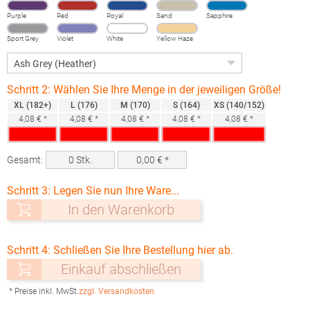
Purple
Red
Royal
Sand
Sapphire
Sport Grey
Violet
White
Yellow Haze
(Heather)
Schritt 2: Wählen Sie Ihre Menge in der jeweiligen Größe!
XL (182+)
L (176)
M (170)
S (164)
XS (140/152)
4,08 € *
4,08 € *
4,08 € *
4,08 € *
4,08 € *
Gesamt:
0
Stk.
0,00
€ *
Schritt 3: Legen Sie nun Ihre Ware...
In den Warenkorb
Schritt 4: Schließen Sie Ihre Bestellung hier ab.
Einkauf abschließen
* Preise inkl. MwSt.
zzgl. Versandkosten