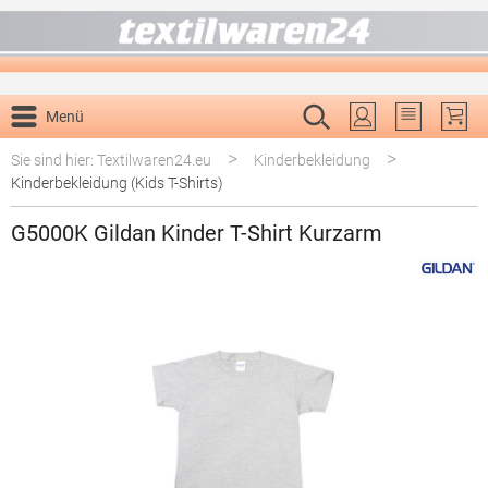
alt springen
Menü
Du hast 0 P
>
>
Sie sind hier: Textilwaren24.eu
Kinderbekleidung
Kinderbekleidung (Kids T-Shirts)
G5000K Gildan Kinder T-Shirt Kurzarm
Bildergalerie überspringen