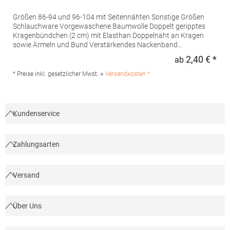
Größen 86-94 und 96-104 mit Seitennähten Sonstige Größen
Schlauchware Vorgewaschene Baumwolle Doppelt geripptes
Kragenbündchen (2 cm) mit Elasthan Doppelnaht an Kragen
sowie Ärmeln und Bund Verstärkendes Nackenband
Halbgekämmte BaumwolleGrammatur: 150
2,40 € *
ab
Regu
g/m²Materialzusammensetzung: 100% Baumwolle (Ash: 98%
Baumwolle / 2% Viskose), (Grey Melange: 85% Baumwolle / 15%
* Preise inkl. gesetzlicher Mwst. +
Versandkosten *
Viskose) Artikelname: Kids' Regent 150Angaben zur
Produktsicherheit: Herst.-Nr.: 11970Hersteller: SOLO INVEST 92
Rue Réaumur 75002 Paris Frankreich E-Mail:
sols@soloinvest.com
Kundenservice
Zahlungsarten
Versand
Über Uns