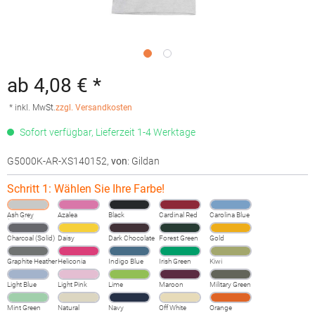
ab 4,08 € *
* inkl. MwSt.
zzgl. Versandkosten
Sofort verfügbar, Lieferzeit 1-4 Werktage
G5000K-AR-XS140152
,
von
: Gildan
Schritt 1: Wählen Sie Ihre Farbe!
Ash Grey
Azalea
Black
Cardinal Red
Carolina Blue
(Heather)
Charcoal (Solid)
Daisy
Dark Chocolate
Forest Green
Gold
Graphite Heather
Heliconia
Indigo Blue
Irish Green
Kiwi
Light Blue
Light Pink
Lime
Maroon
Military Green
Mint Green
Natural
Navy
Off White
Orange