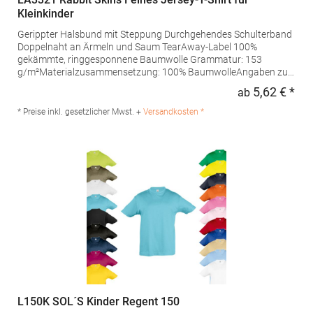
Kleinkinder
Gerippter Halsbund mit Steppung Durchgehendes Schulterband
Doppelnaht an Ärmeln und Saum TearAway-Label 100%
gekämmte, ringgesponnene Baumwolle Grammatur: 153
g/m²Materialzusammensetzung: 100% BaumwolleAngaben zur
Produktsicherheit: Herst.-Nr.: 3321EUHersteller: printwear.eu
5,62 € *
ab
Regu
GmbH & Co. KG Rheinlanddamm 199 44139 Dortmund
Deutschland E-Mail: info@printwear.eu
* Preise inkl. gesetzlicher Mwst. +
Versandkosten *
L150K SOL´S Kinder Regent 150