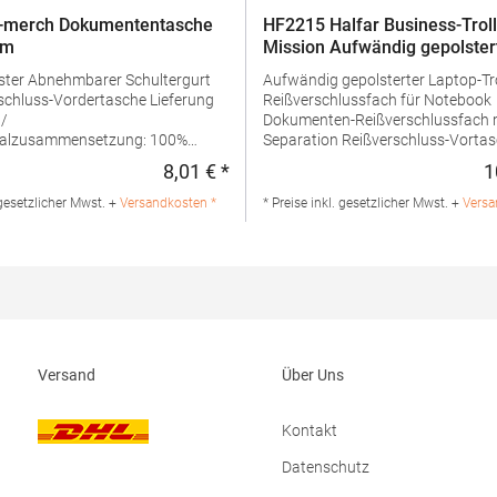
-merch Dokumententasche
HF2215 Halfar Business-Trol
am
Mission Aufwändig gepolster
Laptop-Trolley
chultergurt
Aufwändig gepolsterter Laptop-Tr
luss-Vordertasche Lieferung
Reißverschlussfach für Notebook
 /
Dokumenten-Reißverschlussfach 
ialzusammensetzung: 100%
Separation Reißverschluss-Vortasche mit
ngaben zur
Organizer-Elementen Reißverschluss-
8,01 € *
1
:
Regulärer Preis:
rheit: Herst.-Nr.:
Vortasche Handgriff Abnehmbarer, 2-seitig
teller: printwear.eu GmbH & Co.
längenverstellbarer Schultergurt m
 gesetzlicher Mwst. +
Versandkosten *
* Preise inkl. gesetzlicher Mwst. +
Versa
anddamm 199 44139 Dortmund
genähtem Schulterpolster Rückseitige
 E-Mail: info@printwear.eu
Befestigungsschlaufe für Gepäck-
Teleskopgriff Lieferung ohne
Inhalt/DekoMaterialzusammenset
100% PolyesterAngaben zur
Produktsicherheit: Herst.-Nr.:
1812215Hersteller: Halfar Syst
Ludwig-Erhard-Allee 23 33719 Biel
Versand
Über Uns
Deutschland E-Mail: info@halfa
Kontakt
Datenschutz