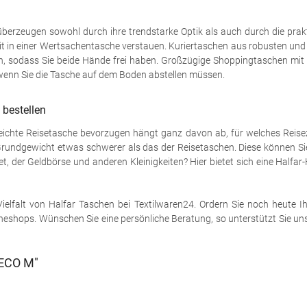
berzeugen sowohl durch ihre trendstarke Optik als auch durch die prak
reit in einer Wertsachentasche verstauen. Kuriertaschen aus robusten u
 sodass Sie beide Hände frei haben. Großzügige Shoppingtaschen mit Fä
wenn Sie die Tasche auf dem Boden abstellen müssen.
 bestellen
e leichte Reisetasche bevorzugen hängt ganz davon ab, für welches Reisez
hr Grundgewicht etwas schwerer als das der Reisetaschen. Diese können 
t, der Geldbörse und anderen Kleinigkeiten? Hier bietet sich eine Halfar-
elfalt von Halfar Taschen bei Textilwaren24. Ordern Sie noch heute Ihr
nlineshops. Wünschen Sie eine persönliche Beratung, so unterstützt Sie 
 ECO M"