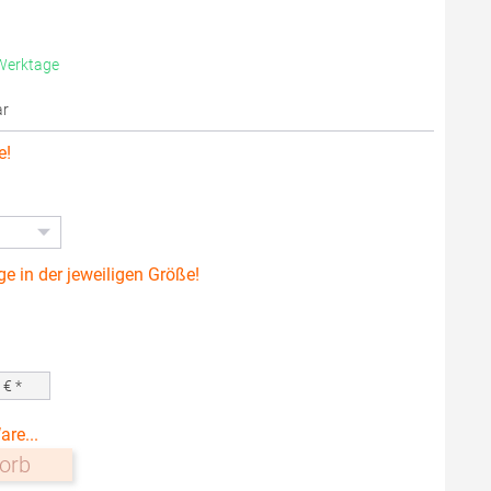
 Werktage
ar
e!
ge in der jeweiligen Größe!
0
€ *
are...
orb