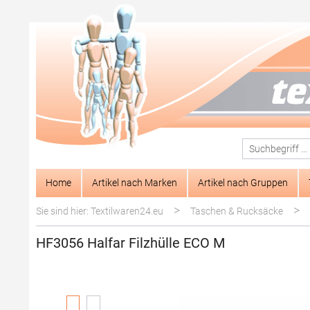
springen
Zur Hauptnavigation springen
Home
Artikel nach Marken
Artikel nach Gruppen
>
>
Sie sind hier: Textilwaren24.eu
Taschen & Rucksäcke
HF3056 Halfar Filzhülle ECO M
Bildergalerie überspringen