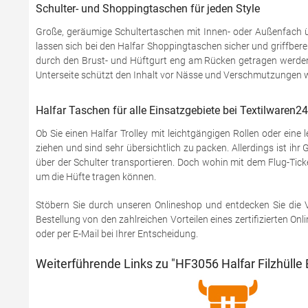
Schulter- und Shoppingtaschen für jeden Style
Große, geräumige Schultertaschen mit Innen- oder Außenfach ü
lassen sich bei den Halfar Shoppingtaschen sicher und griffbe
durch den Brust- und Hüftgurt eng am Rücken getragen werden,
Unterseite schützt den Inhalt vor Nässe und Verschmutzungen 
Halfar Taschen für alle Einsatzgebiete bei Textilwaren24
Ob Sie einen Halfar Trolley mit leichtgängigen Rollen oder ein
ziehen und sind sehr übersichtlich zu packen. Allerdings ist i
über der Schulter transportieren. Doch wohin mit dem Flug-Ticke
um die Hüfte tragen können.
Stöbern Sie durch unseren Onlineshop und entdecken Sie die Vi
Bestellung von den zahlreichen Vorteilen eines zertifizierten O
oder per E-Mail bei Ihrer Entscheidung.
Weiterführende Links zu "HF3056 Halfar Filzhülle