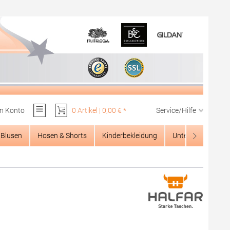
n Konto
0 Artikel | 0,00 € *
Service/Hilfe
Du hast 0 Produkte auf dem Merkzettel
Blusen
Hosen & Shorts
Kinderbekleidung
Unterwäsche