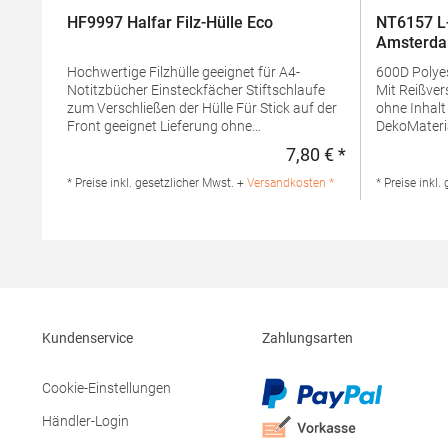
HF9997 Halfar Filz-Hülle Eco
NT6157 L
Amsterd
Hochwertige Filzhülle geeignet für A4-
600D Polyester Abnehmbarer S
Notitzbücher Einsteckfächer Stiftschlaufe
Mit Reißversch
zum Verschließen der Hülle Für Stick auf der
ohne Inhalt
Front geeignet Lieferung ohne
DekoMater
Inhalt/DekoMaterialzusammensetzung:
PolyesterA
7,80 € *
Regulärer Preis
100% FilzAngaben zur
Produktsiche
Produktsicherheit: Herst.-Nr.:
NT6157Hers
* Preise inkl. gesetzlicher Mwst. +
Versandkosten *
* Preise inkl.
1809997Hersteller: Halfar System GmbH
KG Rheinl
Ludwig-Erhard-Allee 23 33719 Bielefeld
Deutschland
Deutschland E-Mail: info@halfar.com
Kundenservice
Zahlungsarten
Cookie-Einstellungen
Händler-Login