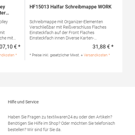
ley
HF15013 Halfar Schreibmappe WORK
ter
olley
Schreibmappe mit Organizer-Elementen
Verschließbar mit Reißverschluss Flaches
mit
Einsteckfach auf der Front Flaches
Einsteckfach innen Diverse Karten-
Einsteckfächer Gummischlaufen für z.B.
07,10 € *
31,88 € *
Regulärer Preis:
Regulärer 
USB-Stick, Kugelschreiber etc. Klett-Lasche
it
zum Aufstellen von digitalen Geräten
ndkosten *
* Preise inkl. gesetzlicher Mwst. +
Versandkosten *
Inklusive Schreibblock Lieferung ohne
Trolley
Inhalt/DekoMaterialzusammensetzung:
100% PolyesterAngaben zur
zung:
Produktsicherheit: Herst.-Nr.:
1815013Hersteller: Halfar System GmbH
Ludwig-Erhard-Allee 23 33719 Bielefeld
em GmbH
Deutschland E-Mail: info@halfar.com
efeld
Hilfe und Service
r.com
Haben Sie Fragen zu textilwaren24.eu oder den Artikeln?
Benötigen Sie Hilfe im Shop? Oder möchten Sie telefonisch
bestellen? Wir sind für Sie da.