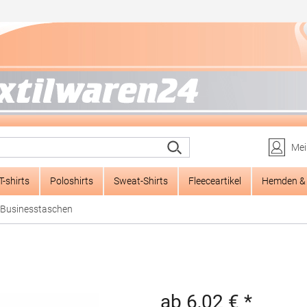
Mei
T-shirts
Poloshirts
Sweat-Shirts
Fleeceartikel
Hemden & 
Businesstaschen
ab 6,02 € *