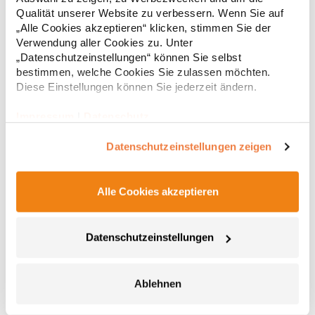
Regu
Produktsicherheit: Herstellernummer:BG185Beechfield Brands
Qualität unserer Website zu verbessern. Wenn Sie auf
Europe B.V., Posthoornstraat 17, 301 IWD Rotterdam, The
* Preise inkl. gesetzlicher Mwst. +
Versandkosten *
„Alle Cookies akzeptieren“ klicken, stimmen Sie der
Netherlandswww.beechfieldbrands.com,
Verwendung aller Cookies zu. Unter
sales@beechfield.comMaterialzusammensetzung: 100%
Polyester
„Datenschutzeinstellungen“ können Sie selbst
bestimmen, welche Cookies Sie zulassen möchten.
Diese Einstellungen können Sie jederzeit ändern.
Impressum
|
Datenschutz
Datenschutzeinstellungen zeigen
Alle Cookies akzeptieren
BG185S BagBase Premium Mini Rucksack
Datenschutzeinstellungen
Vollständig gefüttert mit 100% Polyester Hauptfach mit
Reißverschluss Reißverschluss-Tasche vorne
Reißverschlusstasche auf der Rückseite Seitliche Taschen
Gepolsterter Rückeneinsatz Gepolsterte, verstellbare
Ablehnen
Schultergurte Haltegriff Abreißetikett Volumen:
15,05 € *
Regu
12 LiterPfegehinweis: HandwäscheAngaben zur