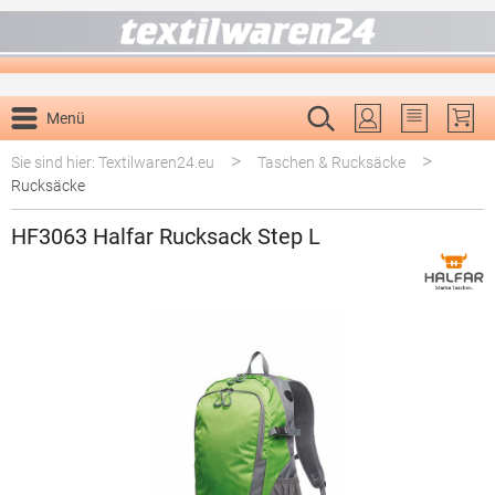
alt springen
Menü
Du hast 0 P
>
>
Sie sind hier: Textilwaren24.eu
Taschen & Rucksäcke
Rucksäcke
HF3063 Halfar Rucksack Step L
Bildergalerie überspringen