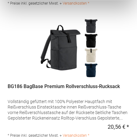
Produktsicherheit: Herstellernummer:BG185SBeechfield Brands
* Preise inkl. gesetzlicher Mwst. +
Versandkosten *
Europe B.V., Posthoornstraat 17, 301 IWD Rotterdam, The
Netherlandswww.beechfieldbrands.com,
sales@beechfield.comMaterialzusammensetzung: 100%
Polyester
BG186 BagBase Premium Rollverschluss-Rucksack
Vollständig gefüttert mit 100% Polyester Hauptfach mit
Reißverschluss Einstecktasche innen Reißverschluss-Tasche
vorne Reißverschlusstasche auf der Rückseite Seitliche Taschen
Gepolsterter Rückeneinsatz Rolltop-Verschluss Gepolsterte,
verstellbare Schultergurte Abreißetikett Volumen:
20,56 € *
Regu
18 LiterPfegehinweis: HandwäscheAngaben zur
Produktsicherheit: Herstellernummer:BG186Beechfield Brands
* Preise inkl. gesetzlicher Mwst. +
Versandkosten *