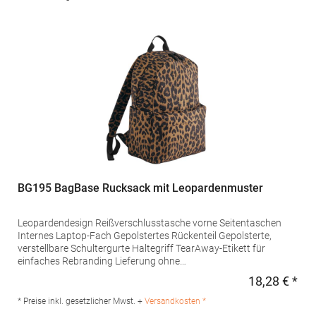
Europe B.V., Posthoornstraat 17, 301 IWD Rotterdam, The
Netherlandswww.beechfieldbrands.com,
sales@beechfield.comMaterialzusammensetzung: 100%
Polyester
BG195 BagBase Rucksack mit Leopardenmuster
Leopardendesign Reißverschlusstasche vorne Seitentaschen
Internes Laptop-Fach Gepolstertes Rückenteil Gepolsterte,
verstellbare Schultergurte Haltegriff TearAway-Etikett für
einfaches Rebranding Lieferung ohne
Dekoration/InhaltPfegehinweis: nicht waschbarAngaben zur
18,28 € *
Regu
Produktsicherheit: Herstellernummer:BG195Beechfield Brands
Europe B.V., Posthoornstraat 17, 301 IWD Rotterdam, The
* Preise inkl. gesetzlicher Mwst. +
Versandkosten *
Netherlandswww.beechfieldbrands.com,